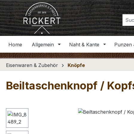
m Hauptinhalt springen
Zur Suche springen
Zur Hauptnavigation springen
Home
Allgemein
Naht & Kante
Punzen 
Eisenwaren & Zubehör
Knöpfe
Beiltaschenknopf / Kop
Bildergalerie überspringen