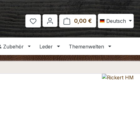
0,00 €
Warenkorb enthält 
Deutsch
& Zubehör
Leder
Themenwelten
eis: