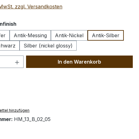
. MwSt. zzgl. Versandkosten
auswählen
nfinish
fer
Antik-Messing
Antik-Nickel
Antik-Silber
chwarz
Silber (nickel glossy)
 Anzahl: Gib den gewünschten Wert ein 
In den Warenkorb
ttel hinzufügen
mmer:
HM_13_B_02_05