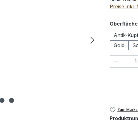
Preise inkl
Oberfläche
Antik-Kup
Gold
S
Produkt
Zum Merkze
Produktnu