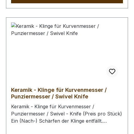
einen praktischen ebenfalls anschraubbaren
Klingenschutz. Die Klingen sind aus 0,5 mm
dicken japanischem Klingenstahl gefertigt und
sind auf 2 Seiten angeschliffen. Ein Verwinden
der Klinge beim Schneiden ist auf Grund der
Materialeigenschaften ausgeschlossen. Sie
können problemlos mit unseren japanischen
Wasserschleifsteinen nachgeschärft werden.
Länge des Griffes: 120 mm / Ø des Griffes: 35 mm
/ Länge der Klinge montiert im Messer: 25 mm /
Dicke der Klinge: 0,5 mm
Keramik - Klinge für Kurvenmesser /
Punziermesser / Swivel Knife
Keramik - Klinge für Kurvenmesser /
Punziermesser / Swivel - Knife (Preis pro Stück)
Ein (Nach-) Schärfen der Klinge entfällt.
Dauerhafte Schärfe und Schnitthaltigkeit für