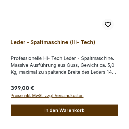
Leder - Spaltmaschine (Hi- Tech)
Professionelle Hi- Tech Leder - Spaltmaschine.
Massive Ausführung aus Guss, Gewicht ca. 5,0
Kg, maximal zu spaltende Breite des Leders 145
mm. Damit die Maschine fest steht, empfehlen
wir Ihnen, diese mit 4 Schrauben (nicht im
Regulärer Preis:
399,00 €
Lieferumfang enthalten) auf Ihrer Werkbank zu
Preise inkl. MwSt. zzgl. Versandkosten
fixieren. Mit der Flügelschraube rechts und links
oben kann die zu spaltende Tiefe eingestellt
In den Warenkorb
werden (Anschlag). Mit dem Holzgriff wird die
Rolle angehoben, bis die zu spaltende Tiefe
erreicht ist. Die große Stellschraube links fixiert