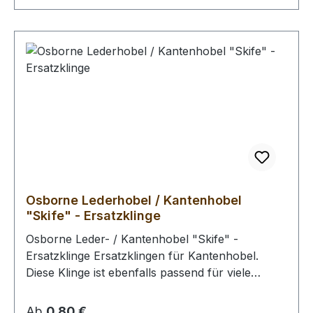
Rolle angehoben, bis die zu spaltende Tiefe
erreicht ist. Der Hebel links öffnet und schließt
die Führungsschiene die Zugleich einen Schutz
vor dem Hineingreiffen in die Klinge ist.
Ersatzklingen und Ersatzteile für diese
Spaltmaschine sind erhältlich.
Osborne Lederhobel / Kantenhobel
"Skife" - Ersatzklinge
Osborne Leder- / Kantenhobel "Skife" -
Ersatzklinge Ersatzklingen für Kantenhobel.
Diese Klinge ist ebenfalls passend für viele
andere Werkzeuge aus unserem Sortiment.
(Riemenschneider, Kantenhobel, etc.)
Regulärer Preis:
Ab
0,80 €