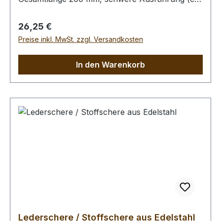
200 gr), Schneidlänge ca. 100 mm.
Regulärer Preis:
26,25 €
Preise inkl. MwSt. zzgl. Versandkosten
In den Warenkorb
Lederschere / Stoffschere aus Edelstahl