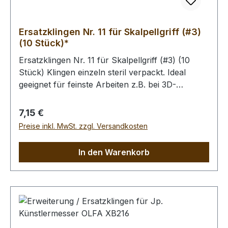
Ersatzklingen Nr. 11 für Skalpellgriff (#3)
(10 Stück)*
Ersatzklingen Nr. 11 für Skalpellgriff (#3) (10
Stück) Klingen einzeln steril verpackt. Ideal
geeignet für feinste Arbeiten z.B. bei 3D-
Schnittechniken oder um filigrane Aussparungen
sauber aus dem Leder zu trennen. Die Klinge Nr.
Regulärer Preis:
7,15 €
11 hat eine lange dreieckige Klinge für
Preise inkl. MwSt. zzgl. Versandkosten
aufwändige Schnitte. Sie ist entlang der längsten
Seite geschliffen und besitzt eine sehr scharfe
In den Warenkorb
Spitze. Bei einer Bestellung von 1 Stück erhalten
Sie 10 einzeln abgepackte Ersatzklingen