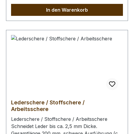
ermöglicht den Einsatz auch auf flächenmäßig
In den Warenkorb
eingeschränkten Arbeitsplätzen. Damit die
Maschine fest steht, empfehlen wir Ihnen, diese
mit 2 Schrauben (nicht im Lieferumfang
enthalten) auf Ihrer Werkbank zu fixieren. Mit
den Flügelschrauben auf der Rückseite kann die
zu spaltende Tiefe eingestellt werden (Anschlag).
Mit der unteren Flügelschraube wird die Rolle
angehoben/gesenkt, bis die zu spaltende
Lederdicke erreicht ist.Abmessungen:Tiefe: 12,5
cmBreite: 15,5 cmHöhe: 8,0 cm (ohne untere
Flügelschraube)Empfohlene, spaltbare
Lederbreite: maximal 8 cmBauart bedingt
maximal spaltbare Lederbreite: 11 cm
Lederschere / Stoffschere /
Arbeitsschere
Lederschere / Stoffschere / Arbeitsschere
Schneidet Leder bis ca. 2,5 mm Dicke.
Gesamtlänge 200 mm, schwere Ausführung (ca.