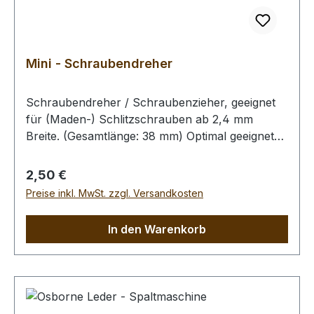
Mini - Schraubendreher
Schraubendreher / Schraubenzieher, geeignet
für (Maden-) Schlitzschrauben ab 2,4 mm
Breite. (Gesamtlänge: 38 mm) Optimal geeignet
zum Auswechseln der Klingen unserer
Kurvenmesser / Punziermesser / Swivel - Knife.
Regulärer Preis:
2,50 €
Preise inkl. MwSt. zzgl. Versandkosten
In den Warenkorb