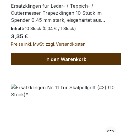
Ersatzklingen für Leder- / Teppich- /
Cuttermesser Trapezklingen 10 Stück im
Spender 0,45 mm stark, eisgehärtet aus
Werkzeugstahl, passend zu unserem Leder- /
Inhalt:
10 Stück
(0,34 € / 1 Stück)
Teppich- / Cuttermesser PAR_64/U.
Regulärer Preis:
3,35 €
Preise inkl. MwSt. zzgl. Versandkosten
In den Warenkorb