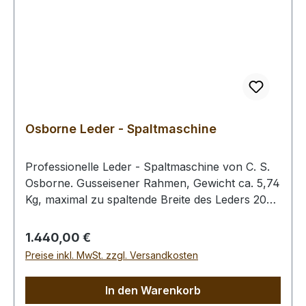
Osborne Leder - Spaltmaschine
Professionelle Leder - Spaltmaschine von C. S.
Osborne. Gusseisener Rahmen, Gewicht ca. 5,74
Kg, maximal zu spaltende Breite des Leders 205
mm. Damit die Maschine fest steht, empfehlen
wir Ihnen, diese mit 4 Schrauben (nicht im
Regulärer Preis:
1.440,00 €
Lieferumfang enthalten) auf Ihrer Werkbank zu
Preise inkl. MwSt. zzgl. Versandkosten
fixieren. Mit der Messing-Flügelschraube rechts
kann die zu spaltende Tiefe eingestellt werden
In den Warenkorb
(Anschlag). Mit dem Gusseisernen Griff wird die