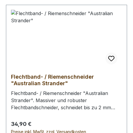
Künstlermesser (Skalpell) verwendbar sind.
Flechtband- / Riemenschneider
"Australian Strander"
Flechtband- / Riemenschneider "Australian
Strander". Massiver und robuster
Flechtbandschneider, schneidet bis zu 2 mm
dickes Leder in feine Streifen. Die Streifenbreite
ist stufenlos von 0 - 10 mm Breite einstellbar.
Regulärer Preis:
34,90 €
Preise inkl. MwSt. zzgl. Versandkosten