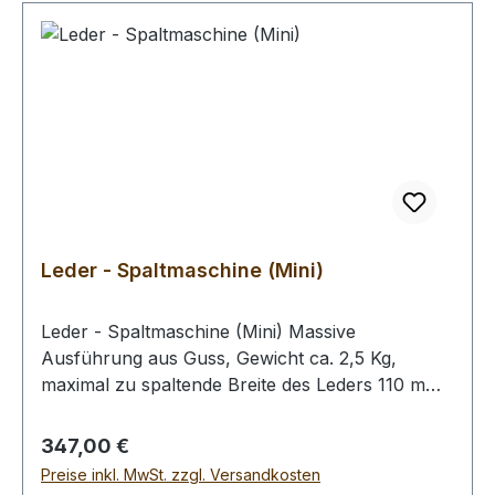
die Rolle.
Leder - Spaltmaschine (Mini)
Leder - Spaltmaschine (Mini) Massive
Ausführung aus Guss, Gewicht ca. 2,5 Kg,
maximal zu spaltende Breite des Leders 110 mm.
Ideal geeignet, wenn nur Riemen oder Kleinteile
ausgedünnt oder gespalten werden sollen.
Regulärer Preis:
347,00 €
Unsere Leder - Spaltmaschine (Mini) benötigt mit
Preise inkl. MwSt. zzgl. Versandkosten
12,5 x 15,5 cm nur sehr wenig Platz und