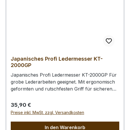
Abmessungen:Gesamtlänge 150 mm /
Klingenlänge (Spitze-Spitze) 142mm / Griff -
Breite 24 mm - Dicke 14 mm
Japanisches Profi Ledermesser KT-
2000GP
Japanisches Profi Ledermesser KT-2000GP Für
grobe Lederarbeiten geeignet. Mit ergonomisch
geformten und rutschfesten Griff für sicheren
Halt. Einfacher Klingenwechsel mit Hilfe der
Messing- Schraubmutter. Zu der bereits
Regulärer Preis:
35,90 €
montierten abgewinkelten Klinge für das leichte
Preise inkl. MwSt. zzgl. Versandkosten
Schneiden von Rundungen erhalten Sie eine
gerade Klinge für lange gerade Schnitte und
In den Warenkorb