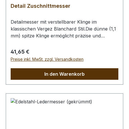
Detail Zuschnittmesser
Detailmesser mit verstellbarer Klinge im
klassischen Vergez Blanchard Stil.Die dünne (1,1
mm) spitze Klinge ermöglicht präzise und
kraftsparende Lederzuschnitte selbst komplexer
Formen. Lieferumfang: Klinge (D2 Messerstahl)
Regulärer Preis:
41,65 €
mit Messinggriff, Innensechskantschlüssel.
Preise inkl. MwSt. zzgl. Versandkosten
In den Warenkorb