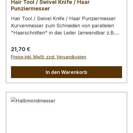
Hair Tool / Swivel Knife / Haar
Punziermesser
Hair Tool / Swivel Knife / Haar Punziermesser
Kurvenmesser zum Schneiden von parallelen
"Haarschnitten" in das Leder (anwendbar z.B.
beim Punzieren von Tieren / Pflanzen (Löwen,
Adler, Bären, Gras, etc.). Auswechselbare
Regulärer Preis:
21,70 €
Klingen. Klingengröße (R): 6,3 x 2,7
Preise inkl. MwSt. zzgl. Versandkosten
mmKlingengröße (L): 6,3 x 4,2
mmKlingenaufnahme - Durchmesser: 5,5 mm
In den Warenkorb