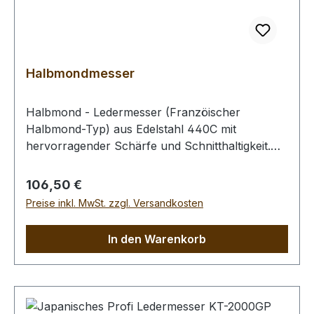
Halbmondmesser
Halbmond - Ledermesser (Franzöischer
Halbmond-Typ) aus Edelstahl 440C mit
hervorragender Schärfe und Schnitthaltigkeit.
Besonders geeignet für dickere Leder
(Blankleder, Gürtelhälse, Wasserbüffelcroupon,
Regulärer Preis:
106,50 €
etc.). Kann auch zum Schärfen (Ausdünnen) der
Preise inkl. MwSt. zzgl. Versandkosten
Lederkanten verwendet werden. Die scharfen
und eng zulaufenden Spitzen des
In den Warenkorb
Halbmondmessers ermöglichen das präzise
Schneiden von sehr engen Innen- und
Außenradien. Bitte benutzen Sie zum Schneiden
ein Schneidbrett oder eine Schneidmatte.