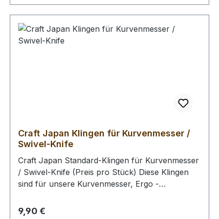
Craft Japan Klingen für Kurvenmesser /
Swivel-Knife
Craft Japan Standard-Klingen für Kurvenmesser
/ Swivel-Knife (Preis pro Stück) Diese Klingen
sind für unsere Kurvenmesser, Ergo -
Kurvenmesser und Kurvenmesser - Sets mit
einer 5,5 mm Klingenaufnahme geeignet /
Regulärer Preis:
9,90 €