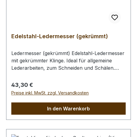
Edelstahl-Ledermesser (gekrümmt)
Ledermesser (gekrümmt) Edelstahl-Ledermesser
mit gekrümmter Klinge. Ideal für allgemeine
Lederarbeiten, zum Schneiden und Schälen.
Besonders geeignet für dickere Leder
(Blankleder, Gürtelhälse, Wasserbüffelcroupon,
Regulärer Preis:
43,30 €
etc.). ca. 55 mm lange Klinge aus Edelstahl ca.
Preise inkl. MwSt. zzgl. Versandkosten
115 mm langer Holzgriff ca. 170mm Gesamtlänge
Griff - Ø ca. 27 mm Der konturierte Griff bietet
In den Warenkorb
Ihnen vollständige Kontrolle und sicheren Halt.
Bitte benutzen Sie zum Schneiden ein
Schneidbrett oder eine Schneidmatte.