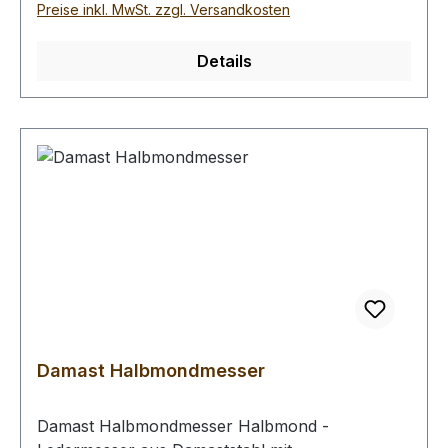
passend. Zum Nachschärfen empfehlen wir
Preise inkl. MwSt. zzgl. Versandkosten
Ihnen unsere Schärfhilfe und Schleifpaste.
Auswahlliste: # 1: feine Klinge mit einer
Details
Klingenbreite von 6,5 mm und einer Dicke von
1,4 mm (schräger Anschliff) # 2: normale Klinge
mit einer Klingenbreite von 6,5 mm und einer
Dicke von 2,5 mm (schräger Anschliff) #
3: Haarmesser - Klinge mit einer Klingenbreite
von 4,2 mm und einer Höhe von 6,3 mm
(schräger Anschliff) # 4: Haarmesser - Klinge
mit einer Klingenbreite von 2,7 mm und einer
Höhe von 6,3 mm (schräger Anschliff) Bei einer
Bestellung 1 Stück erhalten Sie 1 Klinge der
gewählten Ausführung.
Damast Halbmondmesser
Damast Halbmondmesser Halbmond -