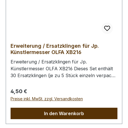
Erweiterung / Ersatzklingen für Jp.
Künstlermesser OLFA XB216
Erweiterung / Ersatzklingen für Jp.
Künstlermesser OLFA XB216 Dieses Set enthält
30 Ersatzklingen (je zu 5 Stück einzeln verpackt)
und 1 Nadelspitze zum Anreißen oder Markieren
von Abständen und Linien auf Leder und eine
Regulärer Preis:
4,50 €
Kunststoffbox. Die praktische Kunststoffbox
Preise inkl. MwSt. zzgl. Versandkosten
können Sie zusammen mit dem Messer in eine
Haltevorrichtung für das Messer verwandeln.
In den Warenkorb
Länge der Klingen: 25 mm Bitte beachten Sie,
dass diese Klingen nur für das Japanisches