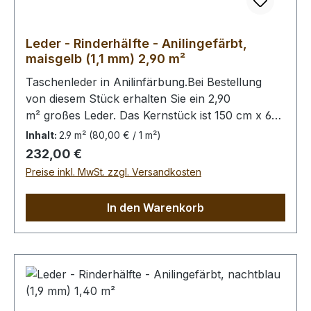
Leder - Rinderhälfte - Anilingefärbt,
maisgelb (1,1 mm) 2,90 m²
Taschenleder in Anilinfärbung.Bei Bestellung
von diesem Stück erhalten Sie ein 2,90
m² großes Leder. Das Kernstück ist 150 cm x 65
cm groß (siehe Foto 2).
Inhalt:
2.9 m²
(80,00 € / 1 m²)
Regulärer Preis:
232,00 €
Preise inkl. MwSt. zzgl. Versandkosten
In den Warenkorb