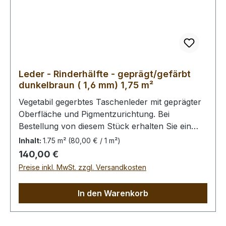
Leder - Rinderhälfte - geprägt/gefärbt
dunkelbraun ( 1,6 mm) 1,75 m²
Vegetabil gegerbtes Taschenleder mit geprägter
Oberfläche und Pigmentzurichtung. Bei
Bestellung von diesem Stück erhalten Sie ein
1,75 m² großes Leder. Das Kernstück ist 130 cm
Inhalt:
1.75 m²
(80,00 € / 1 m²)
x 75 cm groß (siehe Foto 2).
Regulärer Preis:
140,00 €
Preise inkl. MwSt. zzgl. Versandkosten
In den Warenkorb