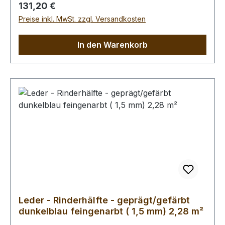
x 60 cm groß (siehe Foto 2).
Regulärer Preis:
131,20 €
Preise inkl. MwSt. zzgl. Versandkosten
In den Warenkorb
Leder - Rinderhälfte - geprägt/gefärbt
dunkelblau feingenarbt ( 1,5 mm) 2,28 m²