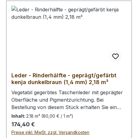
Leder - Rinderhälfte - geprägt/gefärbt
kenja dunkelbraun (1,4 mm) 2,18 m²
Vegetabil gegerbtes Taschenleder mit geprägter
Oberfläche und Pigmentzurichtung. Bei
Bestellung von diesem Stück erhalten Sie ein
2,18 m² großes Leder. Das Kernstück ist 160 cm
Inhalt:
2.18 m²
(80,00 € / 1 m²)
x 70 cm groß (siehe Foto 2).
Regulärer Preis:
174,40 €
Preise inkl. MwSt. zzgl. Versandkosten