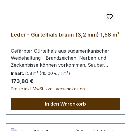
Leder - Gürtelhals braun (3,2 mm) 1,58 m²
Gefärbter Gürtelhals aus südamerikanischer
Weidehaltung - Brandzeichen, Narben und
Zeckenbisse können vorkommen. Sauber
zugerichtete und gewachste Fleischseite, das
Inhalt:
1.58 m²
(110,00 € / 1 m²)
Leder ist bereits gefettet.Bei Bestellung
Regulärer Preis:
173,80 €
von diesem Stück erhalten Sie ein 1,58
Preise inkl. MwSt. zzgl. Versandkosten
m² großes Leder. Das Kernstück ist 140 x 50 cm
groß (siehe Foto 2).
In den Warenkorb