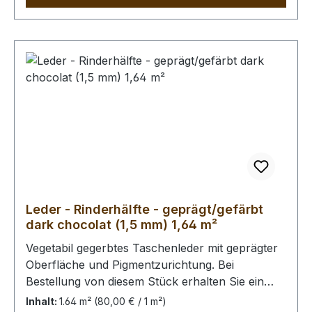
Leder - Rinderhälfte - geprägt/gefärbt
dark chocolat (1,5 mm) 1,64 m²
Vegetabil gegerbtes Taschenleder mit geprägter
Oberfläche und Pigmentzurichtung. Bei
Bestellung von diesem Stück erhalten Sie ein
1,64 m² großes Leder. Das Kernstück ist 130 cm
Inhalt:
1.64 m²
(80,00 € / 1 m²)