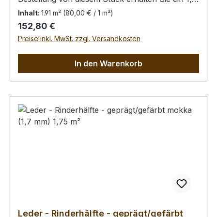
m² großes Leder. Das Kernstück ist 140 cm x 65
Inhalt:
1.91 m²
(80,00 € / 1 m²)
cm groß (siehe Foto 2).
Regulärer Preis:
152,80 €
Preise inkl. MwSt. zzgl. Versandkosten
In den Warenkorb
Leder - Rinderhälfte - geprägt/gefärbt