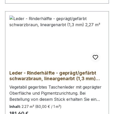
Leder - Rinderhälfte - geprägt/gefärbt
schwarzbraun, lineargenarbt (1,3 mm)
2,27 m²
Vegetabil gegerbtes Taschenleder mit geprägter
Oberfläche und Pigmentzurichtung. Bei
Bestellung von diesem Stück erhalten Sie ein
2,27 m² großes Leder. Das Kernstück ist 160 cm
Inhalt:
2.27 m²
(80,00 € / 1 m²)
x 60 cm groß (siehe Foto 2).
Regulärer Preis:
181,60 €