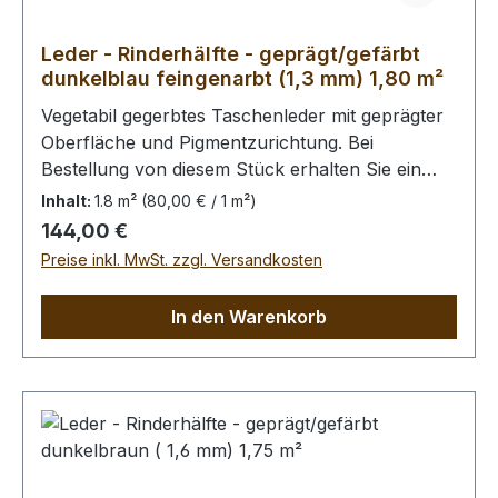
Leder - Rinderhälfte - geprägt/gefärbt
dunkelblau feingenarbt (1,3 mm) 1,80 m²
Vegetabil gegerbtes Taschenleder mit geprägter
Oberfläche und Pigmentzurichtung. Bei
Bestellung von diesem Stück erhalten Sie ein
1,80 m² großes Leder. Das Kernstück ist 140 cm
Inhalt:
1.8 m²
(80,00 € / 1 m²)
x 65 cm groß (siehe Foto 2).
Regulärer Preis:
144,00 €
Preise inkl. MwSt. zzgl. Versandkosten
In den Warenkorb