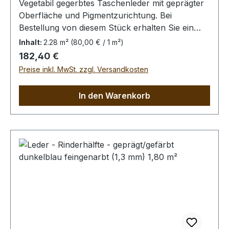
Vegetabil gegerbtes Taschenleder mit geprägter
Oberfläche und Pigmentzurichtung. Bei
Bestellung von diesem Stück erhalten Sie ein
2,28 m² großes Leder. Das Kernstück ist 160 cm
Inhalt:
2.28 m²
(80,00 € / 1 m²)
x 60 cm groß (siehe Foto 2).
Regulärer Preis:
182,40 €
Preise inkl. MwSt. zzgl. Versandkosten
In den Warenkorb