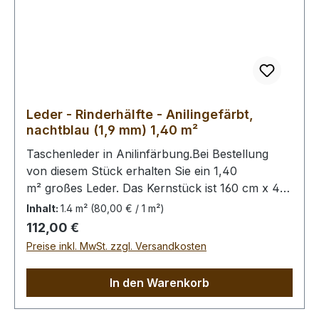
Leder - Rinderhälfte - Anilingefärbt,
nachtblau (1,9 mm) 1,40 m²
Taschenleder in Anilinfärbung.Bei Bestellung
von diesem Stück erhalten Sie ein 1,40
m² großes Leder. Das Kernstück ist 160 cm x 45
cm groß (siehe Foto 2).
Inhalt:
1.4 m²
(80,00 € / 1 m²)
Regulärer Preis:
112,00 €
Preise inkl. MwSt. zzgl. Versandkosten
In den Warenkorb