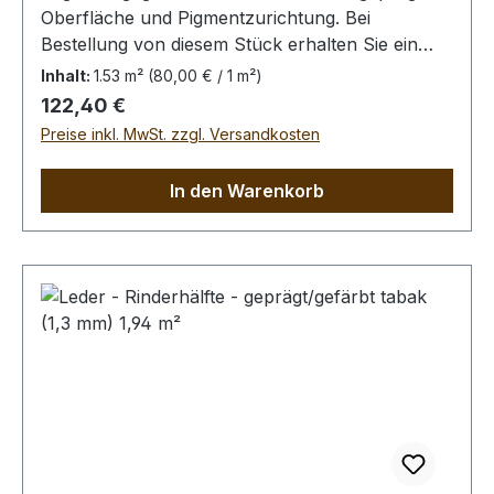
Oberfläche und Pigmentzurichtung. Bei
Bestellung von diesem Stück erhalten Sie ein
1,53 m² großes Leder. Das Kernstück ist 120 cm
Inhalt:
1.53 m²
(80,00 € / 1 m²)
x 50 cm groß (siehe Foto 2).
Regulärer Preis:
122,40 €
Preise inkl. MwSt. zzgl. Versandkosten
In den Warenkorb