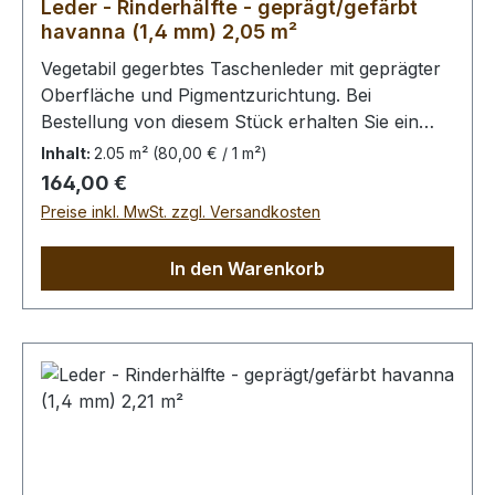
Leder - Rinderhälfte - geprägt/gefärbt
havanna (1,4 mm) 2,05 m²
Vegetabil gegerbtes Taschenleder mit geprägter
Oberfläche und Pigmentzurichtung. Bei
Bestellung von diesem Stück erhalten Sie ein
2,05 m² großes Leder. Das Kernstück ist 150 cm
Inhalt:
2.05 m²
(80,00 € / 1 m²)
x 65 cm groß (siehe Foto 2).
Regulärer Preis:
164,00 €
Preise inkl. MwSt. zzgl. Versandkosten
In den Warenkorb