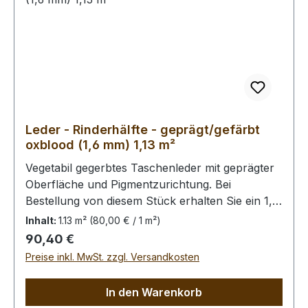
Leder - Rinderhälfte - geprägt/gefärbt
oxblood (1,6 mm) 1,13 m²
Vegetabil gegerbtes Taschenleder mit geprägter
Oberfläche und Pigmentzurichtung. Bei
Bestellung von diesem Stück erhalten Sie ein 1,13
m² großes Leder. Das Kernstück ist 100 cm x 45
Inhalt:
1.13 m²
(80,00 € / 1 m²)
cm groß (siehe Foto 2).
Regulärer Preis:
90,40 €
Preise inkl. MwSt. zzgl. Versandkosten
In den Warenkorb