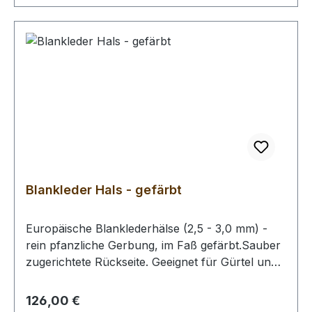
Blankleder Hals - gefärbt
Europäische Blanklederhälse (2,5 - 3,0 mm) -
rein pfanzliche Gerbung, im Faß gefärbt.Sauber
zugerichtete Rückseite. Geeignet für Gürtel und
Taschen.Achtung! Keine Lagerware - jedoch
kurzfristig für Sie verfügbar. Bitte kontaktieren
Regulärer Preis:
126,00 €