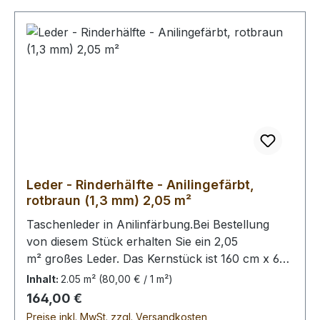
Leder - Rinderhälfte - Anilingefärbt,
rotbraun (1,3 mm) 2,05 m²
Taschenleder in Anilinfärbung.Bei Bestellung
von diesem Stück erhalten Sie ein 2,05
m² großes Leder. Das Kernstück ist 160 cm x 60
cm groß (siehe Foto 2).
Inhalt:
2.05 m²
(80,00 € / 1 m²)
Regulärer Preis:
164,00 €
Preise inkl. MwSt. zzgl. Versandkosten