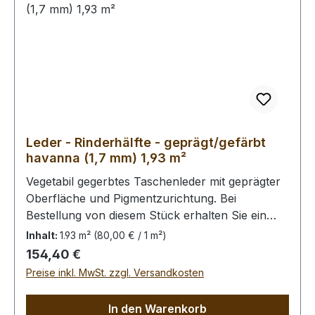
Leder - Rinderhälfte - geprägt/gefärbt
havanna (1,7 mm) 1,93 m²
Vegetabil gegerbtes Taschenleder mit geprägter
Oberfläche und Pigmentzurichtung. Bei
Bestellung von diesem Stück erhalten Sie ein
1,93 m² großes Leder. Das Kernstück ist 150 cm x
Inhalt:
1.93 m²
(80,00 € / 1 m²)
65 cm groß (siehe Foto 2).
Regulärer Preis:
154,40 €
Preise inkl. MwSt. zzgl. Versandkosten
In den Warenkorb