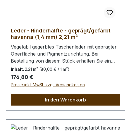
Leder - Rinderhälfte - geprägt/gefärbt
havanna (1,4 mm) 2,21 m²
Vegetabil gegerbtes Taschenleder mit geprägter
Oberfläche und Pigmentzurichtung. Bei
Bestellung von diesem Stück erhalten Sie ein
2,21 m² großes Leder. Das Kernstück ist 160 cm
Inhalt:
2.21 m²
(80,00 € / 1 m²)
x 65 cm groß (siehe Foto 2).
Regulärer Preis:
176,80 €
Preise inkl. MwSt. zzgl. Versandkosten
In den Warenkorb