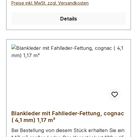
Sie uns für Ihre Bestellung. Telefon: +49 (0)9123
Preise inkl. MwSt. zzgl. Versandkosten
- 990973Email: info@rickert-werkzeug.dePreis
pro qm: 126 €Abgabe nur in ganzen Stücken
Details
zwischen 1,1 und 1,5 qm.
Blankleder mit Fahlleder-Fettung, cognac
( 4,1 mm) 1,17 m²
Bei Bestellung von diesem Stück erhalten Sie ein