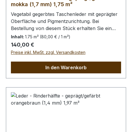
mokka (1,7 mm) 1,75 m²
Vegetabil gegerbtes Taschenleder mit geprägter
Oberfläche und Pigmentzurichtung. Bei
Bestellung von diesem Stück erhalten Sie ein
1,75 m² großes Leder. Das Kernstück ist 130 cm
Inhalt:
1.75 m²
(80,00 € / 1 m²)
x 70 cm groß (siehe Foto 2).
Regulärer Preis:
140,00 €
Preise inkl. MwSt. zzgl. Versandkosten
In den Warenkorb