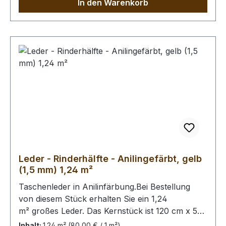
In den Warenkorb
Leder - Rinderhälfte - Anilingefärbt, gelb
(1,5 mm) 1,24 m²
Taschenleder in Anilinfärbung.Bei Bestellung
von diesem Stück erhalten Sie ein 1,24
m² großes Leder. Das Kernstück ist 120 cm x 55
cm groß (siehe Foto 2).
Inhalt:
1.24 m²
(80,00 € / 1 m²)