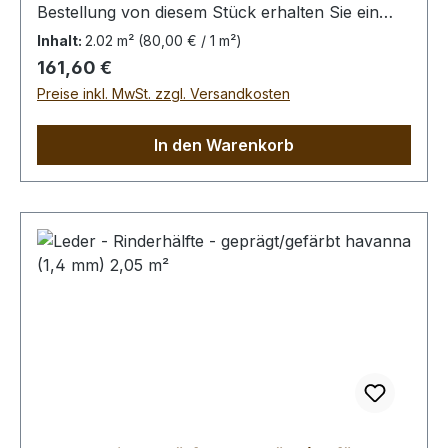
Bestellung von diesem Stück erhalten Sie ein
2,02 m² großes Leder. Das Kernstück ist 160 cm
Inhalt:
2.02 m²
(80,00 € / 1 m²)
x 55 cm groß (siehe Foto 2).
Regulärer Preis:
161,60 €
Preise inkl. MwSt. zzgl. Versandkosten
In den Warenkorb