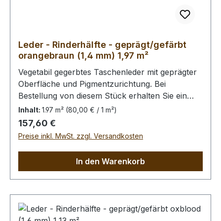
Leder - Rinderhälfte - geprägt/gefärbt
orangebraun (1,4 mm) 1,97 m²
Vegetabil gegerbtes Taschenleder mit geprägter
Oberfläche und Pigmentzurichtung. Bei
Bestellung von diesem Stück erhalten Sie ein
1,97 m² großes Leder. Das Kernstück ist 160 cm x
Inhalt:
1.97 m²
(80,00 € / 1 m²)
60 cm groß (siehe Foto 2).
Regulärer Preis:
157,60 €
Preise inkl. MwSt. zzgl. Versandkosten
In den Warenkorb