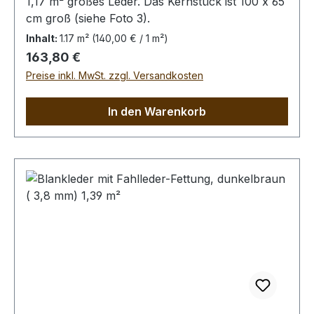
1,17 m² großes Leder. Das Kernstück ist 100 x 65
cm groß (siehe Foto 3).
Inhalt:
1.17 m²
(140,00 € / 1 m²)
Regulärer Preis:
163,80 €
Preise inkl. MwSt. zzgl. Versandkosten
In den Warenkorb