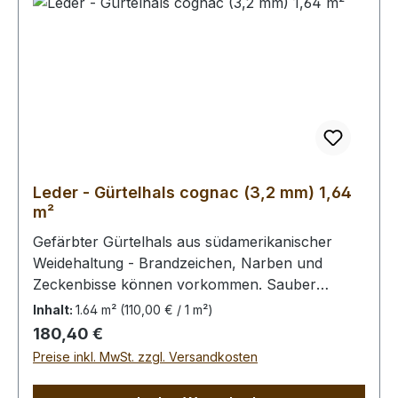
Leder - Gürtelhals cognac (3,2 mm) 1,64
m²
Gefärbter Gürtelhals aus südamerikanischer
Weidehaltung - Brandzeichen, Narben und
Zeckenbisse können vorkommen. Sauber
zugerichtete und gewachste Fleischseite, das
Inhalt:
1.64 m²
(110,00 € / 1 m²)
Leder ist bereits gefettet.Bei Bestellung
Regulärer Preis:
180,40 €
von diesem Stück erhalten Sie ein 1,64
Preise inkl. MwSt. zzgl. Versandkosten
m² großes Leder. Das Kernstück ist 120 x 70 cm
groß (siehe Foto 2).