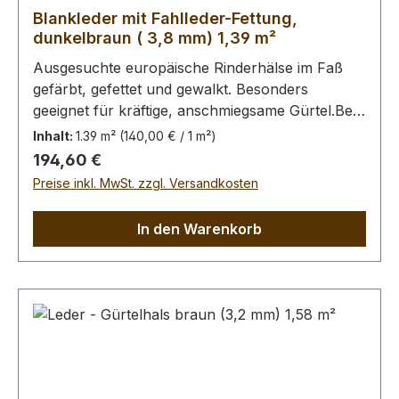
Blankleder mit Fahlleder-Fettung,
dunkelbraun ( 3,8 mm) 1,39 m²
Ausgesuchte europäische Rinderhälse im Faß
gefärbt, gefettet und gewalkt. Besonders
geeignet für kräftige, anschmiegsame Gürtel.Bei
Bestellung von diesem Stück erhalten Sie ein
Inhalt:
1.39 m²
(140,00 € / 1 m²)
1,39 m² großes Leder. Das Kernstück ist 95 x 70
Regulärer Preis:
194,60 €
cm groß (siehe Foto 3).
Preise inkl. MwSt. zzgl. Versandkosten
In den Warenkorb