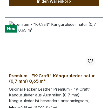
In den Warenkorb
wenig prägnant.Bei Bestellung von diesem Stück
erhalten Sie ein 0,63 m² großes Leder. Das
Kernstück ist 60 x 50 cm groß (siehe Foto 6).
Neu
Premium - "K-Craft" Känguruleder natur
(0,7 mm) 0,65 m²
Original Packer Leather Premium - "K-Craft"
Känguruleder aus Australien (0,7 mm)
Känguruleder ist besonders anschmiegsam,
dennoch äußerst zug.- und reißfest. Rein
Inhalt:
0.65 m²
(137,00 € / 1 m²)