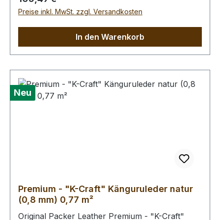
Oberflächenbehandlung. Die Kängurus leben im
Preise inkl. MwSt. zzgl. Versandkosten
Freiland, kleinere Narben von Dornstichen u.ä.
sind möglich, in der dieser Qualitätsstufe aber
In den Warenkorb
wenig prägnant.Bei Bestellung von diesem Stück
erhalten Sie ein 0,77 m² großes Leder. Das
Kernstück ist 60 x 55 cm groß (siehe Foto 6).
Neu
Premium - "K-Craft" Känguruleder natur
(0,8 mm) 0,77 m²
Original Packer Leather Premium - "K-Craft"