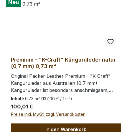
Neu
Premium - "K-Craft" Känguruleder natur
(0,7 mm) 0,73 m²
Original Packer Leather Premium - "K-Craft"
Känguruleder aus Australien (0,7 mm)
Känguruleder ist besonders anschmiegsam,
dennoch äußerst zug.- und reißfest. Rein
Inhalt:
0.73 m²
(137,00 € / 1 m²)
pflanzliche Gerbung ohne
Regulärer Preis:
100,01 €
Oberflächenbehandlung. Die Kängurus leben im
Preise inkl. MwSt. zzgl. Versandkosten
Freiland, kleinere Narben von Dornstichen u.ä.
sind möglich, in der dieser Qualitätsstufe aber
In den Warenkorb