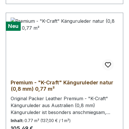
erhalten Sie ein 0,70 m² großes Leder. Das
Kernstück ist 55 x 50 cm groß (siehe Foto 6).
Neu
Premium - "K-Craft" Känguruleder natur
(0,8 mm) 0,77 m²
Original Packer Leather Premium - "K-Craft"
Känguruleder aus Australien (0,8 mm)
Känguruleder ist besonders anschmiegsam,
dennoch äußerst zug.- und reißfest. Rein
Inhalt:
0.77 m²
(137,00 € / 1 m²)
pflanzliche Gerbung ohne
Regulärer Preis:
105,49 €