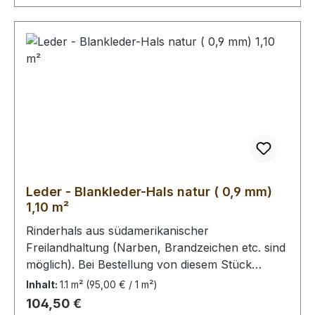
Leder - Blankleder-Hals natur ( 0,9 mm)
1,10 m²
Rinderhals aus südamerikanischer
Freilandhaltung (Narben, Brandzeichen etc. sind
möglich). Bei Bestellung von diesem Stück
erhalten Sie ein 1,10 m² großes Leder. Das
Inhalt:
1.1 m²
(95,00 € / 1 m²)
Kernstück ist 85 cm x 65 cm groß (siehe Foto 4).
Regulärer Preis:
104,50 €