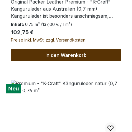
Original Packer Leather Premium - "K-Craft"
Känguruleder aus Australien (0,7 mm)
Känguruleder ist besonders anschmiegsam,
dennoch äußerst zug.- und reißfest. Rein
Inhalt:
0.75 m²
(137,00 € / 1 m²)
pflanzliche Gerbung ohne
Regulärer Preis:
102,75 €
Oberflächenbehandlung. Die Kängurus leben im
Preise inkl. MwSt. zzgl. Versandkosten
Freiland, kleinere Narben von Dornstichen u.ä.
sind möglich, in der dieser Qualitätsstufe aber
In den Warenkorb
wenig prägnant.Bei Bestellung von diesem Stück
erhalten Sie ein 0,75 m² großes Leder. Das
Kernstück ist 60 x 55 cm groß (siehe Foto 6).
Neu