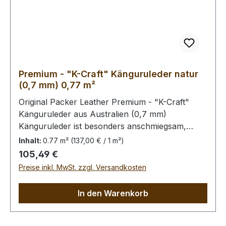
Premium - "K-Craft" Känguruleder natur
(0,7 mm) 0,77 m²
Original Packer Leather Premium - "K-Craft"
Känguruleder aus Australien (0,7 mm)
Känguruleder ist besonders anschmiegsam,
dennoch äußerst zug.- und reißfest. Rein
Inhalt:
0.77 m²
(137,00 € / 1 m²)
pflanzliche Gerbung ohne
Regulärer Preis:
105,49 €
Oberflächenbehandlung. Die Kängurus leben im
Preise inkl. MwSt. zzgl. Versandkosten
Freiland, kleinere Narben von Dornstichen u.ä.
sind möglich, in der dieser Qualitätsstufe aber
In den Warenkorb
wenig prägnant.Bei Bestellung von diesem Stück
erhalten Sie ein 0,77 m² großes Leder. Das
Kernstück ist 60 x 55 cm groß (siehe Foto 6).