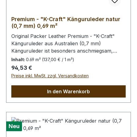
Premium - "K-Craft" Känguruleder natur
(0,7 mm) 0,69 m²
Original Packer Leather Premium - "K-Craft"
Känguruleder aus Australien (0,7 mm)
Känguruleder ist besonders anschmiegsam,
dennoch äußerst zug.- und reißfest. Rein
Inhalt:
0.69 m²
(137,00 € / 1 m²)
pflanzliche Gerbung ohne
Regulärer Preis:
94,53 €
Oberflächenbehandlung. Die Kängurus leben im
Preise inkl. MwSt. zzgl. Versandkosten
Freiland, kleinere Narben von Dornstichen u.ä.
sind möglich, in der dieser Qualitätsstufe aber
In den Warenkorb
wenig prägnant.Bei Bestellung von diesem Stück
erhalten Sie ein 0,69 m² großes Leder. Das
Kernstück ist 60 x 50 cm groß (siehe Foto 6).
Neu