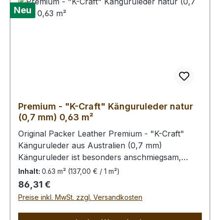
Neu
Premium - "K-Craft" Känguruleder natur
(0,7 mm) 0,63 m²
Original Packer Leather Premium - "K-Craft"
Känguruleder aus Australien (0,7 mm)
Känguruleder ist besonders anschmiegsam,
dennoch äußerst zug.- und reißfest. Rein
Inhalt:
0.63 m²
(137,00 € / 1 m²)
pflanzliche Gerbung ohne
Regulärer Preis:
86,31 €
Oberflächenbehandlung. Die Kängurus leben im
Preise inkl. MwSt. zzgl. Versandkosten
Freiland, kleinere Narben von Dornstichen u.ä.
sind möglich, in der dieser Qualitätsstufe aber