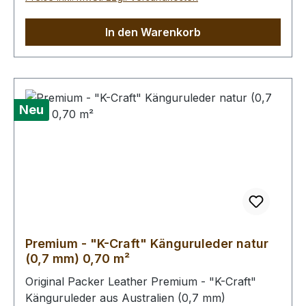
Freiland, kleinere Narben von Dornstichen u.ä.
sind möglich, in der dieser Qualitätsstufe aber
In den Warenkorb
wenig prägnant.Bei Bestellung von diesem Stück
erhalten Sie ein 0,69 m² großes Leder. Das
Kernstück ist 60 x 50 cm groß (siehe Foto 6).
Neu
Premium - "K-Craft" Känguruleder natur
(0,7 mm) 0,70 m²
Original Packer Leather Premium - "K-Craft"
Känguruleder aus Australien (0,7 mm)