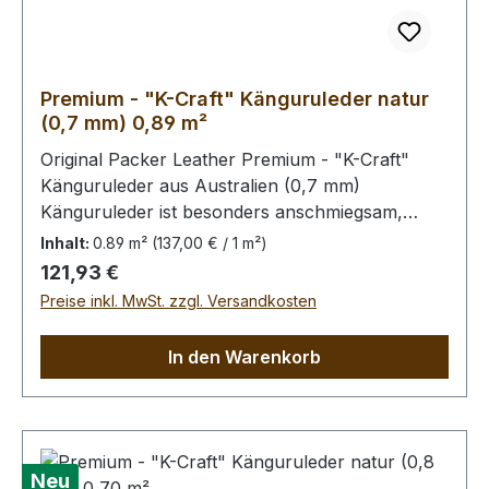
Premium - "K-Craft" Känguruleder natur
(0,7 mm) 0,89 m²
Original Packer Leather Premium - "K-Craft"
Känguruleder aus Australien (0,7 mm)
Känguruleder ist besonders anschmiegsam,
dennoch äußerst zug.- und reißfest. Rein
Inhalt:
0.89 m²
(137,00 € / 1 m²)
pflanzliche Gerbung ohne
Regulärer Preis:
121,93 €
Oberflächenbehandlung. Die Kängurus leben im
Preise inkl. MwSt. zzgl. Versandkosten
Freiland, kleinere Narben von Dornstichen u.ä.
sind möglich, in der dieser Qualitätsstufe aber
In den Warenkorb
wenig prägnant.Bei Bestellung von diesem Stück
erhalten Sie ein 0,89 m² großes Leder. Das
Kernstück ist 70 x 70 cm groß (siehe Foto 6).
Neu