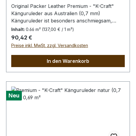
Original Packer Leather Premium - "K-Craft"
Känguruleder aus Australien (0,7 mm)
Känguruleder ist besonders anschmiegsam,
dennoch äußerst zug.- und reißfest. Rein
Inhalt:
0.66 m²
(137,00 € / 1 m²)
pflanzliche Gerbung ohne
Regulärer Preis:
90,42 €
Oberflächenbehandlung. Die Kängurus leben im
Preise inkl. MwSt. zzgl. Versandkosten
Freiland, kleinere Narben von Dornstichen u.ä.
sind möglich, in der dieser Qualitätsstufe aber
In den Warenkorb
wenig prägnant.Bei Bestellung von diesem Stück
erhalten Sie ein 0,66 m² großes Leder. Das
Kernstück ist 55 x 40 cm groß (siehe Foto 6).
Neu