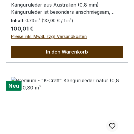
Känguruleder aus Australien (0,8 mm)
Känguruleder ist besonders anschmiegsam,
dennoch äußerst zug.- und reißfest. Rein
Inhalt:
0.73 m²
(137,00 € / 1 m²)
pflanzliche Gerbung ohne
Regulärer Preis:
100,01 €
Oberflächenbehandlung. Die Kängurus leben im
Preise inkl. MwSt. zzgl. Versandkosten
Freiland, kleinere Narben von Dornstichen u.ä.
sind möglich, in der dieser Qualitätsstufe aber
In den Warenkorb
wenig prägnant.Bei Bestellung von diesem Stück
erhalten Sie ein 0,73 m² großes Leder. Das
Kernstück ist 60 x 55 cm groß (siehe Foto 6).
Neu