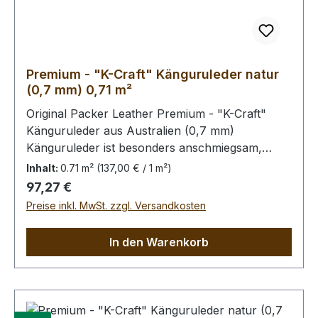
Premium - "K-Craft" Känguruleder natur
(0,7 mm) 0,71 m²
Original Packer Leather Premium - "K-Craft"
Känguruleder aus Australien (0,7 mm)
Känguruleder ist besonders anschmiegsam,
dennoch äußerst zug.- und reißfest. Rein
Inhalt:
0.71 m²
(137,00 € / 1 m²)
pflanzliche Gerbung ohne
Regulärer Preis:
97,27 €
Oberflächenbehandlung. Die Kängurus leben im
Preise inkl. MwSt. zzgl. Versandkosten
Freiland, kleinere Narben von Dornstichen u.ä.
sind möglich, in der dieser Qualitätsstufe aber
In den Warenkorb
wenig prägnant.Bei Bestellung von diesem Stück
erhalten Sie ein 0,71 m² großes Leder. Das
Kernstück ist 65 x 50 cm groß (siehe Foto 6).