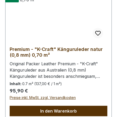
Premium - "K-Craft" Känguruleder natur
(0,8 mm) 0,70 m²
Original Packer Leather Premium - "K-Craft"
Känguruleder aus Australien (0,8 mm)
Känguruleder ist besonders anschmiegsam,
dennoch äußerst zug.- und reißfest. Rein
Inhalt:
0.7 m²
(137,00 € / 1 m²)
pflanzliche Gerbung ohne
Regulärer Preis:
95,90 €
Oberflächenbehandlung. Die Kängurus leben im
Preise inkl. MwSt. zzgl. Versandkosten
Freiland, kleinere Narben von Dornstichen u.ä.
sind möglich, in der dieser Qualitätsstufe aber
In den Warenkorb
wenig prägnant.Bei Bestellung von diesem Stück