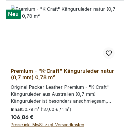
Neu
Premium - "K-Craft" Känguruleder natur
(0,7 mm) 0,78 m²
Original Packer Leather Premium - "K-Craft"
Känguruleder aus Australien (0,7 mm)
Känguruleder ist besonders anschmiegsam,
dennoch äußerst zug.- und reißfest. Rein
Inhalt:
0.78 m²
(137,00 € / 1 m²)
pflanzliche Gerbung ohne
Regulärer Preis:
106,86 €
Oberflächenbehandlung. Die Kängurus leben im
Preise inkl. MwSt. zzgl. Versandkosten
Freiland, kleinere Narben von Dornstichen u.ä.