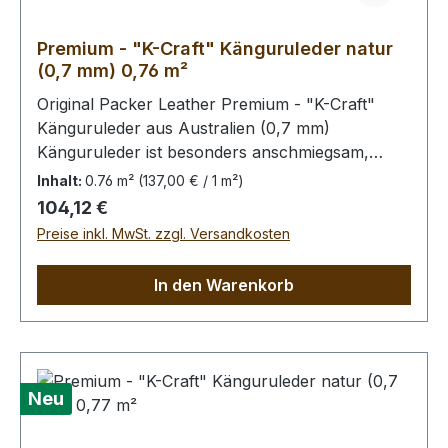
Premium - "K-Craft" Känguruleder natur
(0,7 mm) 0,76 m²
Original Packer Leather Premium - "K-Craft"
Känguruleder aus Australien (0,7 mm)
Känguruleder ist besonders anschmiegsam,
dennoch äußerst zug.- und reißfest. Rein
Inhalt:
0.76 m²
(137,00 € / 1 m²)
pflanzliche Gerbung ohne
Regulärer Preis:
104,12 €
Oberflächenbehandlung. Die Kängurus leben im
Preise inkl. MwSt. zzgl. Versandkosten
Freiland, kleinere Narben von Dornstichen u.ä.
sind möglich, in der dieser Qualitätsstufe aber
In den Warenkorb
wenig prägnant.Bei Bestellung von diesem Stück
erhalten Sie ein 0,76 m² großes Leder. Das
Kernstück ist 55 x 50 cm groß (siehe Foto 6).
Neu