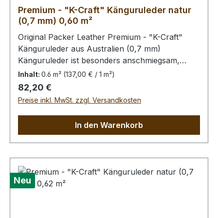
Premium - "K-Craft" Känguruleder natur
(0,7 mm) 0,60 m²
Original Packer Leather Premium - "K-Craft"
Känguruleder aus Australien (0,7 mm)
Känguruleder ist besonders anschmiegsam,
dennoch äußerst zug.- und reißfest. Rein
Inhalt:
0.6 m²
(137,00 € / 1 m²)
pflanzliche Gerbung ohne
Regulärer Preis:
82,20 €
Oberflächenbehandlung. Die Kängurus leben im
Preise inkl. MwSt. zzgl. Versandkosten
Freiland, kleinere Narben von Dornstichen u.ä.
sind möglich, in der dieser Qualitätsstufe aber
In den Warenkorb
wenig prägnant.Bei Bestellung von diesem Stück
erhalten Sie ein 0,60 m² großes Leder. Das
Kernstück ist 60 x 45 cm groß (siehe Foto 6).
Neu