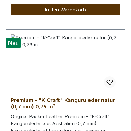
sind möglich, in der dieser Qualitätsstufe aber
In den Warenkorb
wenig prägnant.Bei Bestellung von diesem Stück
erhalten Sie ein 0,78 m² großes Leder. Das
Kernstück ist 60 x 50 cm groß (siehe Foto 6).
Neu
Premium - "K-Craft" Känguruleder natur
(0,7 mm) 0,79 m²
Original Packer Leather Premium - "K-Craft"
Känguruleder aus Australien (0,7 mm)
Känguruleder ist besonders anschmiegsam,