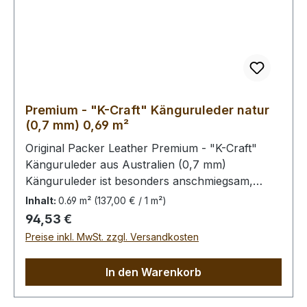
Premium - "K-Craft" Känguruleder natur
(0,7 mm) 0,69 m²
Original Packer Leather Premium - "K-Craft"
Känguruleder aus Australien (0,7 mm)
Känguruleder ist besonders anschmiegsam,
dennoch äußerst zug.- und reißfest. Rein
Inhalt:
0.69 m²
(137,00 € / 1 m²)
pflanzliche Gerbung ohne
Regulärer Preis:
94,53 €
Oberflächenbehandlung. Die Kängurus leben im
Preise inkl. MwSt. zzgl. Versandkosten
Freiland, kleinere Narben von Dornstichen u.ä.
sind möglich, in der dieser Qualitätsstufe aber
In den Warenkorb
wenig prägnant.Bei Bestellung von diesem Stück
erhalten Sie ein 0,69 m² großes Leder. Das