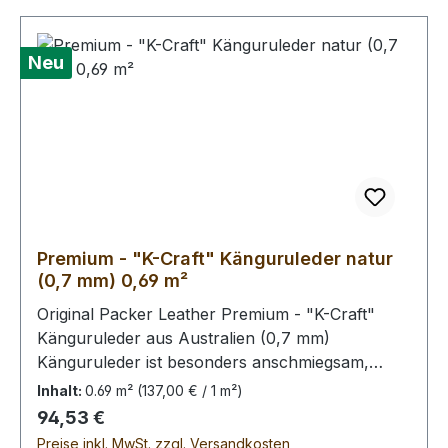
Kernstück ist 60 x 60 cm groß (siehe Foto 6).
Neu
Premium - "K-Craft" Känguruleder natur
(0,7 mm) 0,69 m²
Original Packer Leather Premium - "K-Craft"
Känguruleder aus Australien (0,7 mm)
Känguruleder ist besonders anschmiegsam,
dennoch äußerst zug.- und reißfest. Rein
Inhalt:
0.69 m²
(137,00 € / 1 m²)
pflanzliche Gerbung ohne
Regulärer Preis:
94,53 €
Oberflächenbehandlung. Die Kängurus leben im
Preise inkl. MwSt. zzgl. Versandkosten