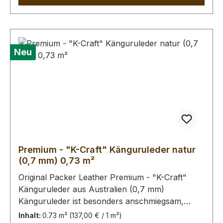
wenig prägnant.Bei Bestellung von diesem Stück
erhalten Sie ein 0,73 m² großes Leder. Das
Kernstück ist 55 x 50 cm groß (siehe Foto 6).
Neu
Premium - "K-Craft" Känguruleder natur
(0,7 mm) 0,73 m²
Original Packer Leather Premium - "K-Craft"
Känguruleder aus Australien (0,7 mm)
Känguruleder ist besonders anschmiegsam,
dennoch äußerst zug.- und reißfest. Rein
Inhalt:
0.73 m²
(137,00 € / 1 m²)