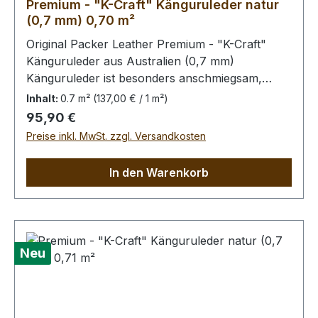
Premium - "K-Craft" Känguruleder natur
(0,7 mm) 0,70 m²
Original Packer Leather Premium - "K-Craft"
Känguruleder aus Australien (0,7 mm)
Känguruleder ist besonders anschmiegsam,
dennoch äußerst zug.- und reißfest. Rein
Inhalt:
0.7 m²
(137,00 € / 1 m²)
pflanzliche Gerbung ohne
Regulärer Preis:
95,90 €
Oberflächenbehandlung. Die Kängurus leben im
Preise inkl. MwSt. zzgl. Versandkosten
Freiland, kleinere Narben von Dornstichen u.ä.
sind möglich, in der dieser Qualitätsstufe aber
In den Warenkorb
wenig prägnant.Bei Bestellung von diesem Stück
erhalten Sie ein 0,70 m² großes Leder. Das
Kernstück ist 65 x 50 cm groß (siehe Foto 6).
Neu