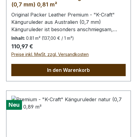
(0,7 mm) 0,81 m²
Original Packer Leather Premium - "K-Craft"
Känguruleder aus Australien (0,7 mm)
Känguruleder ist besonders anschmiegsam,
dennoch äußerst zug.- und reißfest. Rein
Inhalt:
0.81 m²
(137,00 € / 1 m²)
pflanzliche Gerbung ohne
Regulärer Preis:
110,97 €
Oberflächenbehandlung. Die Kängurus leben im
Preise inkl. MwSt. zzgl. Versandkosten
Freiland, kleinere Narben von Dornstichen u.ä.
sind möglich, in der dieser Qualitätsstufe aber
In den Warenkorb
wenig prägnant.Bei Bestellung von diesem Stück
erhalten Sie ein 0,81 m² großes Leder. Das
Kernstück ist 70 x 50 cm groß (siehe Foto 6).
Neu