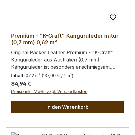
Premium - "K-Craft" Känguruleder natur
(0,7 mm) 0,62 m²
Original Packer Leather Premium - "K-Craft"
Känguruleder aus Australien (0,7 mm)
Känguruleder ist besonders anschmiegsam,
dennoch äußerst zug.- und reißfest. Rein
Inhalt:
0.62 m²
(137,00 € / 1 m²)
pflanzliche Gerbung ohne
Regulärer Preis:
84,94 €
Oberflächenbehandlung. Die Kängurus leben im
Preise inkl. MwSt. zzgl. Versandkosten
Freiland, kleinere Narben von Dornstichen u.ä.
sind möglich, in der dieser Qualitätsstufe aber
In den Warenkorb
wenig prägnant.Bei Bestellung von diesem Stück
erhalten Sie ein 0,62 m² großes Leder. Das
Kernstück ist 60 x 50 cm groß (siehe Foto 6).