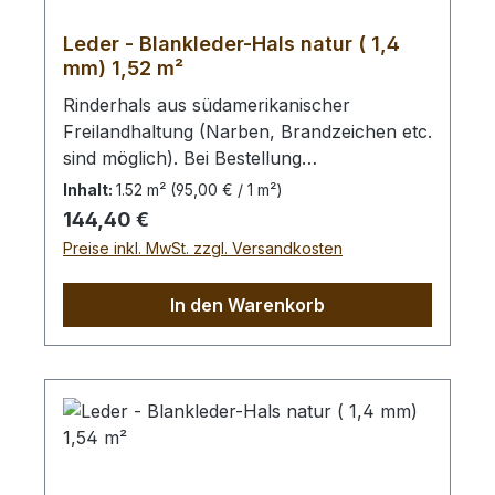
Leder - Blankleder-Hals natur ( 1,4
mm) 1,52 m²
Rinderhals aus südamerikanischer
Freilandhaltung (Narben, Brandzeichen etc.
sind möglich). Bei Bestellung
von diesem Stück erhalten Sie ein
Inhalt:
1.52 m²
(95,00 € / 1 m²)
1,52 m² großes Leder. Das Kernstück ist
Regulärer Preis:
144,40 €
115 cm x 80 cm groß (siehe Foto 4).
Preise inkl. MwSt. zzgl. Versandkosten
In den Warenkorb