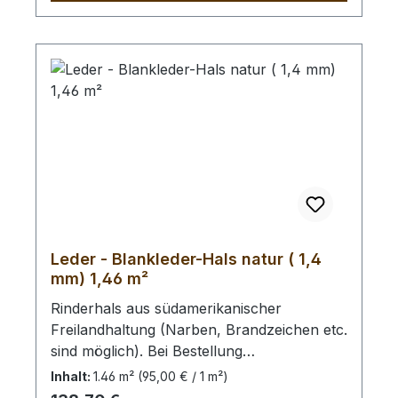
Leder - Blankleder-Hals natur ( 1,4
mm) 1,46 m²
Rinderhals aus südamerikanischer
Freilandhaltung (Narben, Brandzeichen etc.
sind möglich). Bei Bestellung
von diesem Stück erhalten Sie ein
Inhalt:
1.46 m²
(95,00 € / 1 m²)
1,46 m² großes Leder. Das Kernstück ist