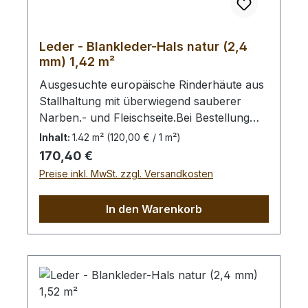
Leder - Blankleder-Hals natur (2,4
mm) 1,42 m²
Ausgesuchte europäische Rinderhäute aus
Stallhaltung mit überwiegend sauberer
Narben.- und Fleischseite.Bei Bestellung
von diesem Stück erhalten Sie ein
Inhalt:
1.42 m²
(120,00 € / 1 m²)
1,39 m² großes Leder. Das Kernstück ist
Regulärer Preis:
170,40 €
100 cm x 80 cm groß (siehe Foto 5).
Preise inkl. MwSt. zzgl. Versandkosten
In den Warenkorb