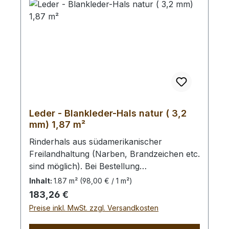
Leder - Blankleder-Hals natur ( 3,2
mm) 1,87 m²
Rinderhals aus südamerikanischer
Freilandhaltung (Narben, Brandzeichen etc.
sind möglich). Bei Bestellung
von diesem Stück erhalten Sie ein
Inhalt:
1.87 m²
(98,00 € / 1 m²)
1,87 m² großes Leder. Das Kernstück ist
Regulärer Preis:
183,26 €
140 cm x 80 cm groß (siehe Foto 4).
Preise inkl. MwSt. zzgl. Versandkosten