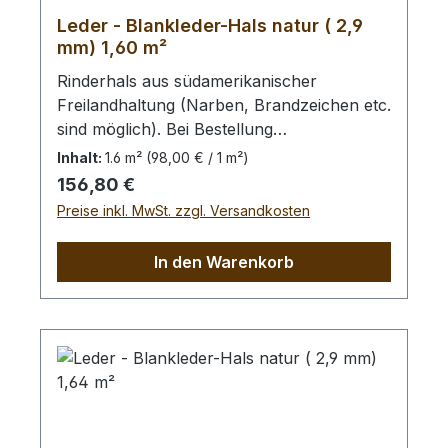
Leder - Blankleder-Hals natur ( 2,9
mm) 1,60 m²
Rinderhals aus südamerikanischer
Freilandhaltung (Narben, Brandzeichen etc.
sind möglich). Bei Bestellung
von diesem Stück erhalten Sie ein
Inhalt:
1.6 m²
(98,00 € / 1 m²)
1,60 m² großes Leder. Das Kernstück ist
Regulärer Preis:
156,80 €
130 cm x 77 cm groß (siehe Foto 4).
Preise inkl. MwSt. zzgl. Versandkosten
In den Warenkorb