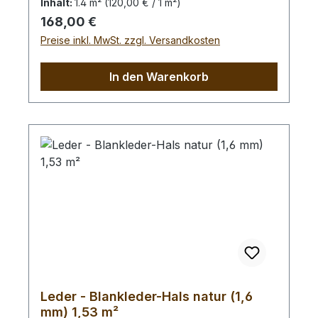
Inhalt:
1.4 m²
(120,00 € / 1 m²)
1,40 m² großes Leder. Das Kernstück ist
Regulärer Preis:
168,00 €
120 cm x 55 cm groß (siehe Foto 5).
Preise inkl. MwSt. zzgl. Versandkosten
In den Warenkorb
Leder - Blankleder-Hals natur (1,6
mm) 1,53 m²