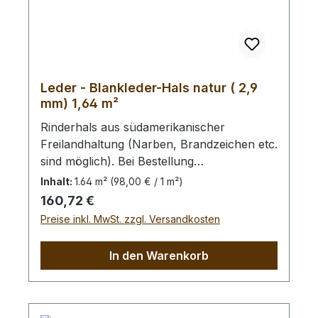
Leder - Blankleder-Hals natur ( 2,9
mm) 1,64 m²
Rinderhals aus südamerikanischer
Freilandhaltung (Narben, Brandzeichen etc.
sind möglich). Bei Bestellung
von diesem Stück erhalten Sie ein
Inhalt:
1.64 m²
(98,00 € / 1 m²)
1,64 m² großes Leder. Das Kernstück ist
Regulärer Preis:
160,72 €
120 cm x 73 cm groß (siehe Foto 4).
Preise inkl. MwSt. zzgl. Versandkosten
In den Warenkorb