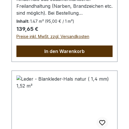
Freilandhaltung (Narben, Brandzeichen etc.
sind möglich). Bei Bestellung
von diesem Stück erhalten Sie ein
Inhalt:
1.47 m²
(95,00 € / 1 m²)
1,47 m² großes Leder. Das Kernstück ist
Regulärer Preis:
139,65 €
110 cm x 65 cm groß (siehe Foto 4).
Preise inkl. MwSt. zzgl. Versandkosten
In den Warenkorb