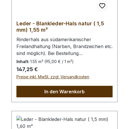
Leder - Blankleder-Hals natur ( 1,5
mm) 1,55 m²
Rinderhals aus südamerikanischer
Freilandhaltung (Narben, Brandzeichen etc.
sind möglich). Bei Bestellung
von diesem Stück erhalten Sie ein
Inhalt:
1.55 m²
(95,00 € / 1 m²)
1,55 m² großes Leder. Das Kernstück ist
Regulärer Preis:
147,25 €
135 cm x 50 cm groß (siehe Foto 4).
Preise inkl. MwSt. zzgl. Versandkosten
In den Warenkorb