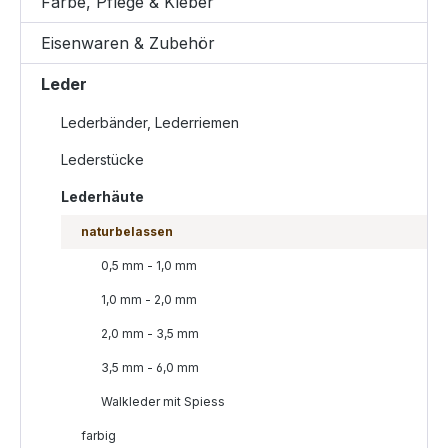
Farbe, Pflege & Kleber
Eisenwaren & Zubehör
Leder
Lederbänder, Lederriemen
Lederstücke
Lederhäute
naturbelassen
0,5 mm - 1,0 mm
1,0 mm - 2,0 mm
2,0 mm - 3,5 mm
3,5 mm - 6,0 mm
Walkleder mit Spiess
farbig