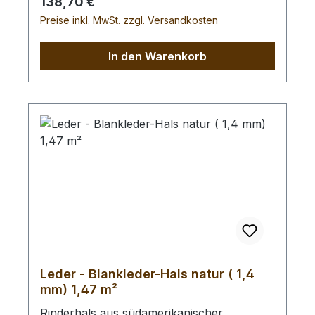
Regulärer Preis:
138,70 €
100 cm x 75 cm groß (siehe Foto 4).
Preise inkl. MwSt. zzgl. Versandkosten
In den Warenkorb
Leder - Blankleder-Hals natur ( 1,4
mm) 1,47 m²
Rinderhals aus südamerikanischer