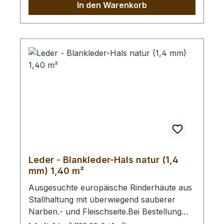
In den Warenkorb
Leder - Blankleder-Hals natur (1,4
mm) 1,40 m²
Ausgesuchte europäische Rinderhäute aus
Stallhaltung mit überwiegend sauberer
Narben.- und Fleischseite.Bei Bestellung
von diesem Stück erhalten Sie ein