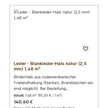
Leder - Blankleder-Hals natur (2,5
mm) 1,48 m²
Rinderhals aus südamerikanischer
Freilandhaltung (Narben, Brandzeichen etc.
sind möglich). Bei Bestellung
von diesem Stück erhalten Sie ein
Inhalt:
1.48 m²
(95,00 € / 1 m²)
1,48 m² großes Leder. Das Kernstück ist
Regulärer Preis:
140,60 €
140 cm x 72 cm groß (siehe Foto 4).