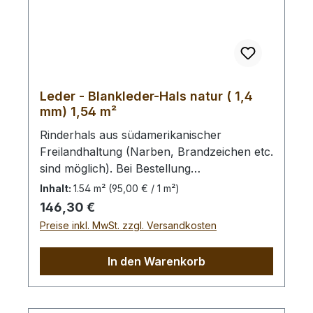
Leder - Blankleder-Hals natur ( 1,4
mm) 1,54 m²
Rinderhals aus südamerikanischer
Freilandhaltung (Narben, Brandzeichen etc.
sind möglich). Bei Bestellung
von diesem Stück erhalten Sie ein
Inhalt:
1.54 m²
(95,00 € / 1 m²)
1,54 m² großes Leder. Das Kernstück ist
Regulärer Preis:
146,30 €
100 cm x 75 cm groß (siehe Foto 4).
Preise inkl. MwSt. zzgl. Versandkosten
In den Warenkorb