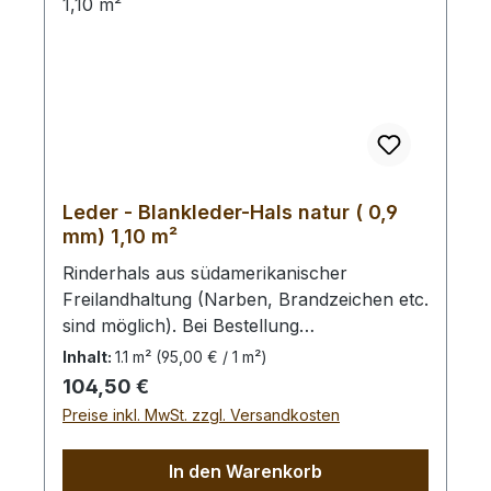
Leder - Blankleder-Hals natur ( 0,9
mm) 1,10 m²
Rinderhals aus südamerikanischer
Freilandhaltung (Narben, Brandzeichen etc.
sind möglich). Bei Bestellung
von diesem Stück erhalten Sie ein
Inhalt:
1.1 m²
(95,00 € / 1 m²)
1,10 m² großes Leder. Das Kernstück ist
Regulärer Preis:
104,50 €
85 cm x 65 cm groß (siehe Foto 4).
Preise inkl. MwSt. zzgl. Versandkosten
In den Warenkorb