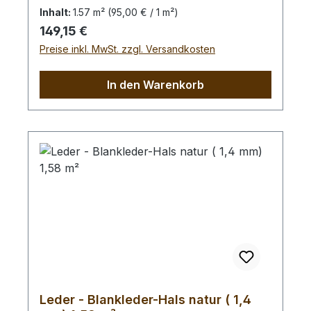
von diesem Stück erhalten Sie ein
Inhalt:
1.57 m²
(95,00 € / 1 m²)
1,59 m² großes Leder. Das Kernstück ist
Regulärer Preis:
149,15 €
100 cm x 75 cm groß (siehe Foto 4).
Preise inkl. MwSt. zzgl. Versandkosten
In den Warenkorb
Leder - Blankleder-Hals natur ( 1,4