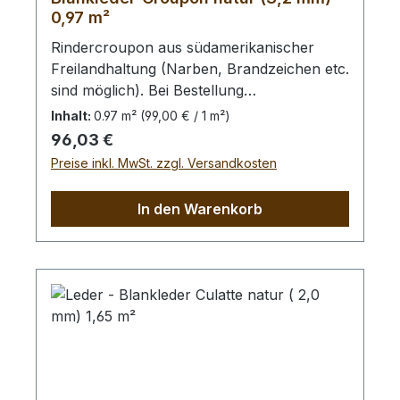
0,97 m²
Rindercroupon aus südamerikanischer
Freilandhaltung (Narben, Brandzeichen etc.
sind möglich). Bei Bestellung
von diesem Stück erhalten Sie ein 0,97 m²
Inhalt:
0.97 m²
(99,00 € / 1 m²)
großes Leder. Das Kernstück ist 105 cm x
Regulärer Preis:
96,03 €
50 cm groß (siehe Foto 2).
Preise inkl. MwSt. zzgl. Versandkosten
In den Warenkorb