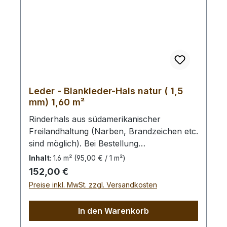
Leder - Blankleder-Hals natur ( 1,5
mm) 1,60 m²
Rinderhals aus südamerikanischer
Freilandhaltung (Narben, Brandzeichen etc.
sind möglich). Bei Bestellung
von diesem Stück erhalten Sie ein
Inhalt:
1.6 m²
(95,00 € / 1 m²)
1,60 m² großes Leder. Das Kernstück ist
Regulärer Preis:
152,00 €
110 cm x 60 cm groß (siehe Foto 4).
Preise inkl. MwSt. zzgl. Versandkosten
In den Warenkorb