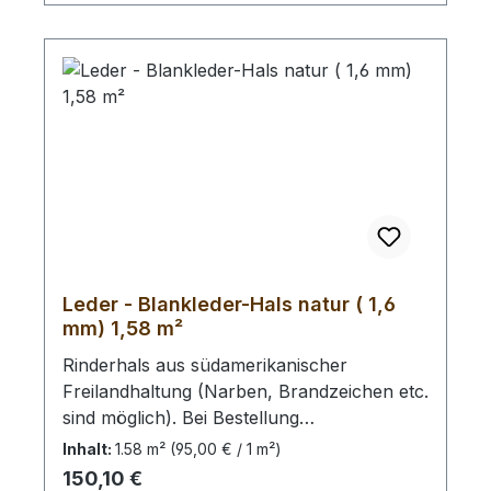
Leder - Blankleder-Hals natur ( 1,6
mm) 1,58 m²
Rinderhals aus südamerikanischer
Freilandhaltung (Narben, Brandzeichen etc.
sind möglich). Bei Bestellung
von diesem Stück erhalten Sie ein
Inhalt:
1.58 m²
(95,00 € / 1 m²)
1,58 m² großes Leder. Das Kernstück ist
Regulärer Preis:
150,10 €