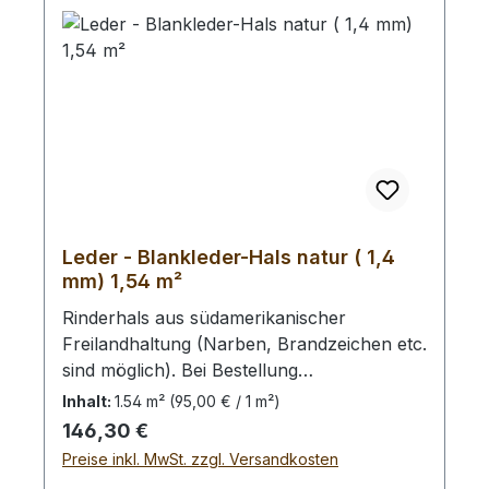
Leder - Blankleder-Hals natur ( 1,4
mm) 1,54 m²
Rinderhals aus südamerikanischer
Freilandhaltung (Narben, Brandzeichen etc.
sind möglich). Bei Bestellung
von diesem Stück erhalten Sie ein
Inhalt:
1.54 m²
(95,00 € / 1 m²)
1,54 m² großes Leder. Das Kernstück ist
Regulärer Preis:
146,30 €
135 cm x 65 cm groß (siehe Foto 4).
Preise inkl. MwSt. zzgl. Versandkosten