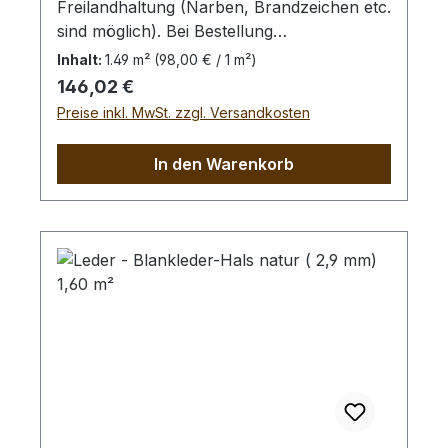
Freilandhaltung (Narben, Brandzeichen etc.
sind möglich). Bei Bestellung
von diesem Stück erhalten Sie ein
Inhalt:
1.49 m²
(98,00 € / 1 m²)
1,49 m² großes Leder. Das Kernstück ist
Regulärer Preis:
146,02 €
120 cm x 73 cm groß (siehe Foto 4).
Preise inkl. MwSt. zzgl. Versandkosten
In den Warenkorb