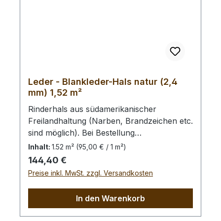
Leder - Blankleder-Hals natur (2,4
mm) 1,52 m²
Rinderhals aus südamerikanischer
Freilandhaltung (Narben, Brandzeichen etc.
sind möglich). Bei Bestellung
von diesem Stück erhalten Sie ein
Inhalt:
1.52 m²
(95,00 € / 1 m²)
1,52 m² großes Leder. Das Kernstück ist
Regulärer Preis:
144,40 €
125 cm x 73 cm groß (siehe Foto 4).
Preise inkl. MwSt. zzgl. Versandkosten
In den Warenkorb