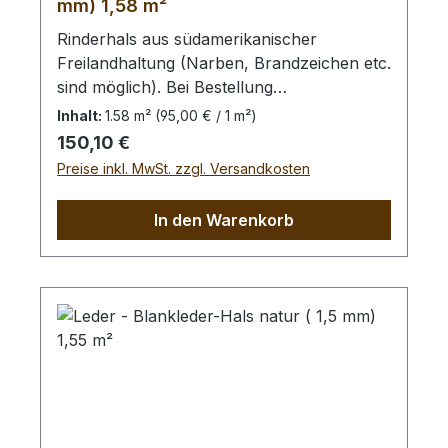
mm) 1,58 m²
Rinderhals aus südamerikanischer
Freilandhaltung (Narben, Brandzeichen etc.
sind möglich). Bei Bestellung
von diesem Stück erhalten Sie ein
Inhalt:
1.58 m²
(95,00 € / 1 m²)
1,58 m² großes Leder. Das Kernstück ist
Regulärer Preis:
150,10 €
130 cm x 70 cm groß (siehe Foto 4).
Preise inkl. MwSt. zzgl. Versandkosten
In den Warenkorb