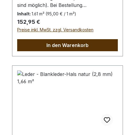
sind möglich). Bei Bestellung
von diesem Stück erhalten Sie ein
Inhalt:
1.61 m²
(95,00 € / 1 m²)
1,61 m² großes Leder. Das Kernstück ist
Regulärer Preis:
152,95 €
140 cm x 60 cm groß (siehe Foto 4).
Preise inkl. MwSt. zzgl. Versandkosten
In den Warenkorb