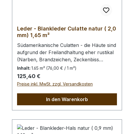
Leder - Blankleder Culatte natur ( 2,0
mm) 1,65 m²
Südamerikanische Culatten - die Häute sind
aufgrund der Freilandhaltung eher rustikal
(Narben, Brandzeichen, Zeckenbiss
usw.)Bei Bestellung von diesem Stück
Inhalt:
1.65 m²
(76,00 € / 1 m²)
erhalten Sie ein 1,65 m² großes Leder. Das
Regulärer Preis:
125,40 €
Kernstück ist 130 cm x 80 cm groß (siehe
Preise inkl. MwSt. zzgl. Versandkosten
Foto 3).
In den Warenkorb