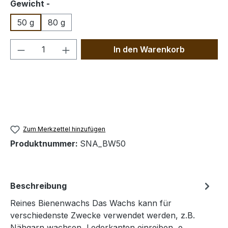
auswählen
Gewicht -
50 g
80 g
Produkt Anzahl: Gib den gewünschten We
In den Warenkorb
Zum Merkzettel hinzufügen
Produktnummer:
SNA_BW50
Beschreibung
Reines Bienenwachs Das Wachs kann für
verschiedenste Zwecke verwendet werden, z.B.
Nähgarn wachsen, Lederkanten einreiben, e…