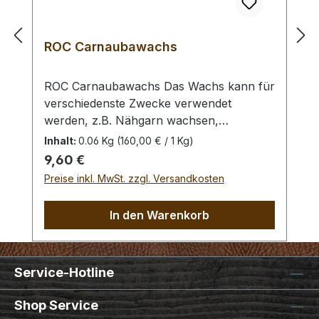
ROC Carnaubawachs
ROC Carnaubawachs Das Wachs kann für
verschiedenste Zwecke verwendet
werden, z.B. Nähgarn wachsen,
Lederkanten einreiben, erhitzen und
Inhalt:
0.06 Kg
(160,00 € / 1 Kg)
flüssig auf das ebenfalls erhitzte
Regulärer Preis:
9,60 €
(Heißluftfön) Leder auftragen, etc.
Preise inkl. MwSt. zzgl. Versandkosten
Gewicht:- 60 Gramm Bei einer Bestellung 1
Stück erhalten Sie 1 Stück ROC
In den Warenkorb
Carnaubawachs.
Service-Hotline
Shop Service