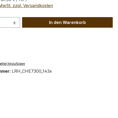
. MwSt. zzgl. Versandkosten
 Anzahl: Gib den gewünschten Wert ein 
In den Warenkorb
ttel hinzufügen
mmer:
LRH_CHE7300_143x