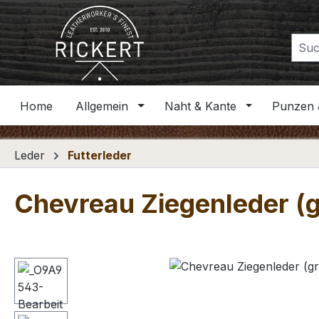
m Hauptinhalt springen
Zur Suche springen
Zur Hauptnavigation springen
Home
Allgemein
Naht & Kante
Punzen 
Leder
Futterleder
Chevreau Ziegenleder (g
Bildergalerie überspringen