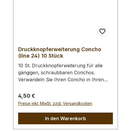
Druckknopferweiterung Concho
(line 24) 10 Stück
10 St. Druckknopferweiterung für alle
gängigen, schraubbaren Conchos.
Verwandeln Sie Ihren Concho in Ihren
Wunsch - Druckknopf. Anstelle des
Vernietens des Druckknopfoberteils wird
Regulärer Preis:
4,50 €
dieser in den Concho geschraubt. Des
Preise inkl. MwSt. zzgl. Versandkosten
Weiteren benötigen Sie ein Druckknopf -
Universal - Einsetzwerkzeug oder ein
In den Warenkorb
Druckknopf - Einsetzwerkzeug (gross)
zur Befestigung des Druckknopfunterteils.