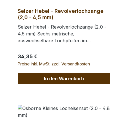
Selzer Hebel - Revolverlochzange
(2,0 - 4,5 mm)
Selzer Hebel - Revolverlochzange (2,0 -
4,5 mm) Sechs metrische,
auswechselbare Lochpfeifen im
Durchmesser von 2,0 / 2,5 / 3,0 / 3,5 /
4,0 und 4,5 mm. Mit Sichtfenster für
Regulärer Preis:
34,35 €
gewählten Lochdurchmesser.
Preise inkl. MwSt. zzgl. Versandkosten
Automatischer Feststeller, Oberfläche
vernickelt mit roten, ergonomischen
In den Warenkorb
Kunststoffgriffen. Höchste Qualität,
patentrechtlich geschützt, hergestellt in
Remscheid / Deutschland. Mit der aktiven
Hebel-Übersetzung haben Sie eine
Kraftersparnis von ca. 70 %. Zum Lochen
von Leder und ähnlichen starken und
festen Materialien. - Ersatz - Lochpfeifen