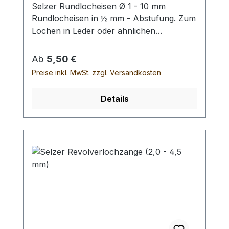
Selzer Rundlocheisen Ø 1 - 10 mm
Rundlocheisen in ½ mm - Abstufung. Zum
Lochen in Leder oder ähnlichen
Materialien. Bitte benutzen Sie eine harte
Unterlage und einen geeigneten
Regulärer Preis:
Ab
5,50 €
Hammer zum Schlagen, (keinen
Preise inkl. MwSt. zzgl. Versandkosten
Stahlhammer; Gefahr des Splitterns) siehe
Zubehör. Bei einer Bestellung 1 Stück
Details
erhalten Sie 1 Selzer Rundlocheisen der
gewählten Größe.