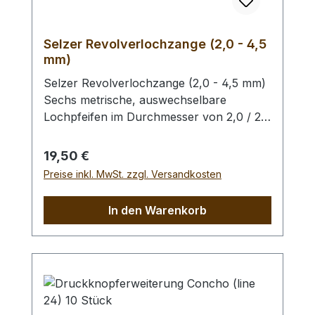
Selzer Revolverlochzange (2,0 - 4,5
mm)
Selzer Revolverlochzange (2,0 - 4,5 mm)
Sechs metrische, auswechselbare
Lochpfeifen im Durchmesser von 2,0 / 2,5
/ 3,0 / 3,5 / 4,0 und 4,5 mm. Mit
Sichtfenster für gewählten
Regulärer Preis:
19,50 €
Lochdurchmesser. Automatischer
Preise inkl. MwSt. zzgl. Versandkosten
Feststeller, Oberfläche silber vernickelt mit
roten Kunststoffgriffen. Höchste Qualität,
In den Warenkorb
hergestellt in Remscheid / Deutschland.
Zum Lochen von Leder und ähnlichen
Materialien. - Ersatz - Lochpfeifen (2,0 -
4,5 mm) / Erweiterungs - Set -
Lochpfeifen (1,5 - 6,0 mm) /
Lochpfeifenwechsler sind erhältlich.