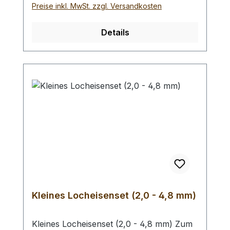
Werkzeugs auszuschliessen, siehe
Preise inkl. MwSt. zzgl. Versandkosten
Zubehör. Verfügbare Größen:- Ø 1,0 mm-
Ø 2,0 mm- Ø 3,0 mm- Ø 4,0 mm- Ø 5,0
Details
mm- Ø 6,0 mm- Ø 7,0 mm- Ø 8,0 mm- Ø
9,0 mm- Ø 10,0 mm Bei einer Bestellung 1
Stück erhalten Sie 1 Henkellocheisen der
gewählten Größe.
Kleines Locheisenset (2,0 - 4,8 mm)
Kleines Locheisenset (2,0 - 4,8 mm) Zum