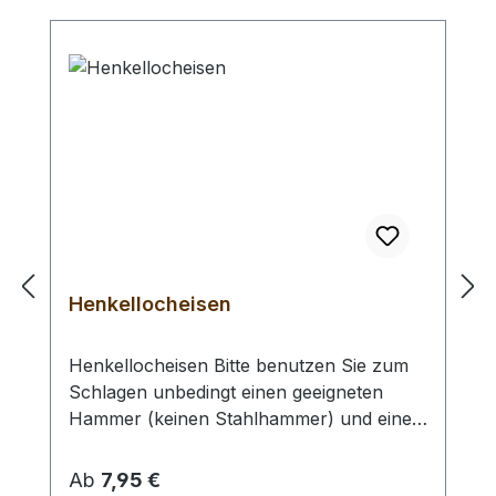
Für das Einsetzen in (sehr) dünne Leder
benötigen Sie evtl. unsere Lederscheiben
zum Unterlegen.
Henkellocheisen
Henkellocheisen Bitte benutzen Sie zum
Schlagen unbedingt einen geeigneten
Hammer (keinen Stahlhammer) und eine
geeignete Unterlage (Werkplatte,
Schneidmatte) um eine Beschädigung des
Regulärer Preis:
Ab
7,95 €