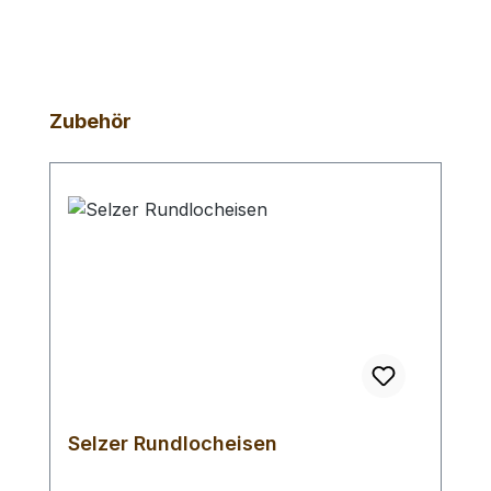
Produktgalerie überspringen
Zubehör
Selzer Rundlocheisen