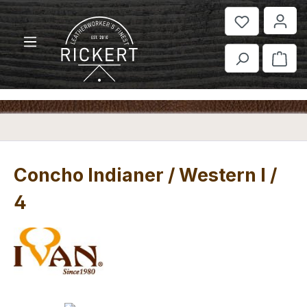
Zum Hauptinhalt springen
War
Concho Indianer / Western I /
4