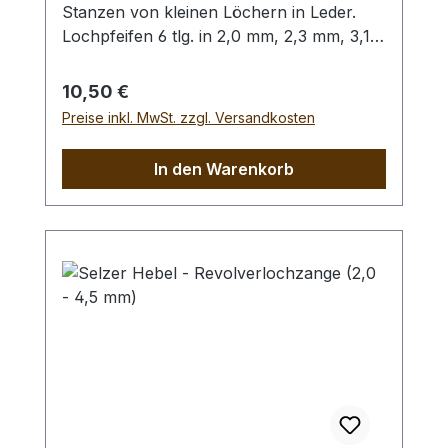
Stanzen von kleinen Löchern in Leder.
Lochpfeifen 6 tlg. in 2,0 mm, 2,3 mm, 3,1
mm, 3,5 mm, 4,0 mm und 4,8 mm. Bitte
benutzen Sie zum Schlagen unbedingt
Regulärer Preis:
10,50 €
einen geeigneten Hammer (keinen
Preise inkl. MwSt. zzgl. Versandkosten
Stahlhammer) und eine geeignete
Unterlage (Werkplatte, Schneidmatte) um
In den Warenkorb
eine Beschädigung des Werkzeugs
auszuschliessen, siehe Zubehör.