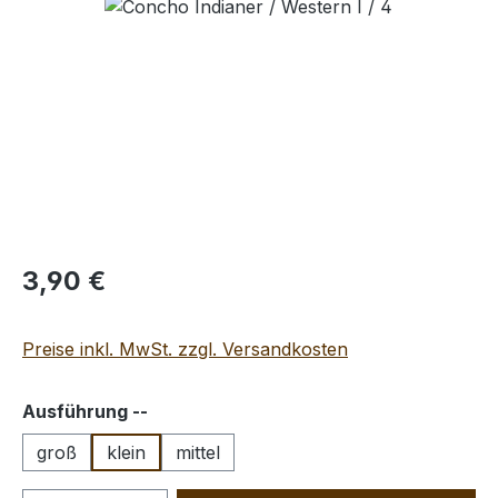
Bildergalerie überspringen
Regulärer Preis:
3,90 €
Preise inkl. MwSt. zzgl. Versandkosten
auswählen
Ausführung --
groß
klein
mittel