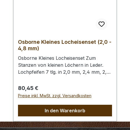
(2,0 - 4,5 mm) / Erweiterungs - Set -
Lochpfeifen (1,5 - 6,0 mm) /
Lochpfeifenwechsler erhältlich.
Osborne Kleines Locheisenset (2,0 -
4,8 mm)
Osborne Kleines Locheisenset Zum
Stanzen von kleinen Löchern in Leder.
Lochpfeifen 7 tlg. in 2,0 mm, 2,4 mm, 2,8
mm, 3,2 mm, 4,0 mm, 4,4 mm und 4,8
mm. Bitte benutzen Sie zum Schlagen
Regulärer Preis:
80,45 €
unbedingt einen geeigneten Hammer
Preise inkl. MwSt. zzgl. Versandkosten
(keinen Stahlhammer) und eine geeignete
Unterlage (Werkplatte, Schneidmatte) um
In den Warenkorb
eine Beschädigung des Werkzeugs
auszuschliessen, siehe Zubehör.