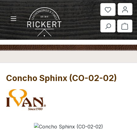
Zum Hauptinhalt springen
War
Concho Sphinx (CO-02-02)
Bildergalerie überspringen