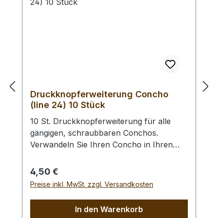
Druckknopferweiterung Concho
(line 24) 10 Stück
10 St. Druckknopferweiterung für alle
gängigen, schraubbaren Conchos.
Verwandeln Sie Ihren Concho in Ihren
Wunsch - Druckknopf. Anstelle des
Vernietens des Druckknopfoberteils wird
Regulärer Preis:
4,50 €
dieser in den Concho geschraubt. Des
Preise inkl. MwSt. zzgl. Versandkosten
Weiteren benötigen Sie ein Druckknopf -
Universal - Einsetzwerkzeug oder ein
In den Warenkorb
Druckknopf - Einsetzwerkzeug (gross)