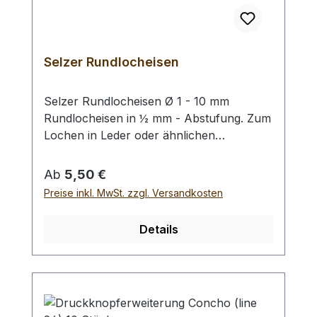
Selzer Rundlocheisen
Selzer Rundlocheisen Ø 1 - 10 mm
Rundlocheisen in ½ mm - Abstufung. Zum
Lochen in Leder oder ähnlichen
Materialien. Bitte benutzen Sie eine harte
Unterlage und einen geeigneten
Regulärer Preis:
Ab
5,50 €
Hammer zum Schlagen, (keinen
Preise inkl. MwSt. zzgl. Versandkosten
Stahlhammer; Gefahr des Splitterns) siehe
Zubehör. Bei einer Bestellung 1 Stück
Details
erhalten Sie 1 Selzer Rundlocheisen der
gewählten Größe.