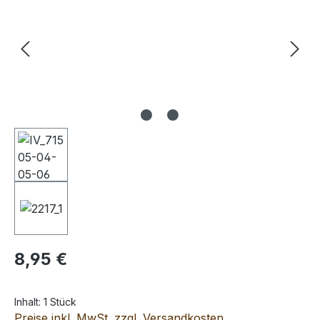
Regulärer Preis:
8,95 €
Inhalt:
1 Stück
Preise inkl. MwSt. zzgl. Versandkosten