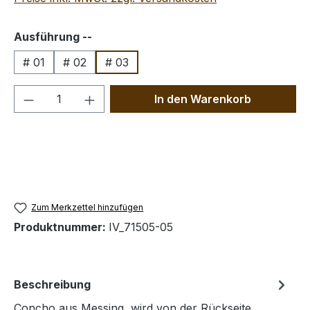
auswählen
Ausführung --
# 01
# 02
# 03
Produkt Anzahl: Gib den gewünschten We
In den Warenkorb
Zum Merkzettel hinzufügen
Produktnummer:
IV_71505-05
Beschreibung
Concho aus Messing, wird von der Rückseite