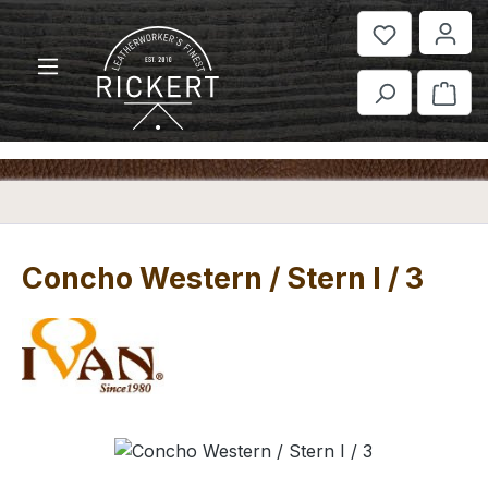
Zum Hauptinhalt springen
War
Concho Western / Stern I / 3
Bildergalerie überspringen