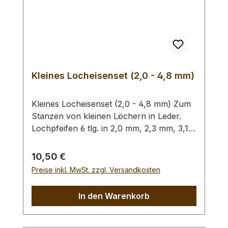
Kleines Locheisenset (2,0 - 4,8 mm)
Kleines Locheisenset (2,0 - 4,8 mm) Zum
Stanzen von kleinen Löchern in Leder.
Lochpfeifen 6 tlg. in 2,0 mm, 2,3 mm, 3,1
mm, 3,5 mm, 4,0 mm und 4,8 mm. Bitte
benutzen Sie zum Schlagen unbedingt
Regulärer Preis:
10,50 €
einen geeigneten Hammer (keinen
Preise inkl. MwSt. zzgl. Versandkosten
Stahlhammer) und eine geeignete
Unterlage (Werkplatte, Schneidmatte) um
In den Warenkorb
eine Beschädigung des Werkzeugs
auszuschliessen, siehe Zubehör.