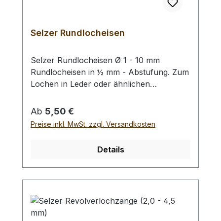
Selzer Rundlocheisen
Selzer Rundlocheisen Ø 1 - 10 mm
Rundlocheisen in ½ mm - Abstufung. Zum
Lochen in Leder oder ähnlichen
Materialien. Bitte benutzen Sie eine harte
Unterlage und einen geeigneten
Regulärer Preis:
Ab
5,50 €
Hammer zum Schlagen, (keinen
Preise inkl. MwSt. zzgl. Versandkosten
Stahlhammer; Gefahr des Splitterns) siehe
Zubehör. Bei einer Bestellung 1 Stück
Details
erhalten Sie 1 Selzer Rundlocheisen der
gewählten Größe.