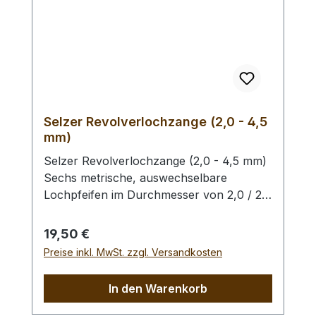
Selzer Revolverlochzange (2,0 - 4,5
mm)
Selzer Revolverlochzange (2,0 - 4,5 mm)
Sechs metrische, auswechselbare
Lochpfeifen im Durchmesser von 2,0 / 2,5
/ 3,0 / 3,5 / 4,0 und 4,5 mm. Mit
Sichtfenster für gewählten
Regulärer Preis:
19,50 €
Lochdurchmesser. Automatischer
Preise inkl. MwSt. zzgl. Versandkosten
Feststeller, Oberfläche silber vernickelt mit
roten Kunststoffgriffen. Höchste Qualität,
In den Warenkorb
hergestellt in Remscheid / Deutschland.
Zum Lochen von Leder und ähnlichen