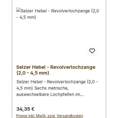
Selzer Hebel - Revolverlochzange
(2,0 - 4,5 mm)
Selzer Hebel - Revolverlochzange (2,0 -
4,5 mm) Sechs metrische,
auswechselbare Lochpfeifen im
Durchmesser von 2,0 / 2,5 / 3,0 / 3,5 /
4,0 und 4,5 mm. Mit Sichtfenster für
Regulärer Preis:
34,35 €
gewählten Lochdurchmesser.
Preise inkl. MwSt. zzgl. Versandkosten