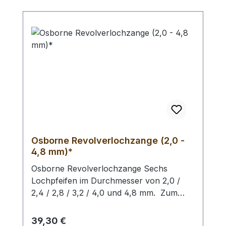
Materialien. - Ersatz - Lochpfeifen (2,0 -
4,5 mm) / Erweiterungs - Set -
Lochpfeifen (1,5 - 6,0 mm) /
Lochpfeifenwechsler sind erhältlich.
Osborne Revolverlochzange (2,0 -
4,8 mm)*
Osborne Revolverlochzange Sechs
Lochpfeifen im Durchmesser von 2,0 /
2,4 / 2,8 / 3,2 / 4,0 und 4,8 mm. Zum
Lochen von Leder und ähnlichen
Materialien. -
Regulärer Preis:
39,30 €