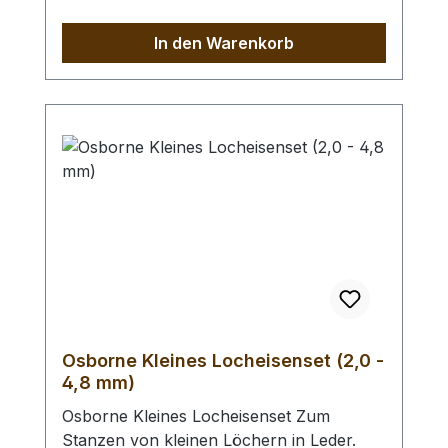
Automatischer Feststeller, Oberfläche
vernickelt mit roten, ergonomischen
In den Warenkorb
Kunststoffgriffen. Höchste Qualität,
patentrechtlich geschützt, hergestellt in
Remscheid / Deutschland. Mit der aktiven
Hebel-Übersetzung haben Sie eine
Kraftersparnis von ca. 70 %. Zum Lochen
von Leder und ähnlichen starken und
festen Materialien. - Ersatz - Lochpfeifen
(2,0 - 4,5 mm) / Erweiterungs - Set -
Lochpfeifen (1,5 - 6,0 mm) /
Lochpfeifenwechsler erhältlich.
Osborne Kleines Locheisenset (2,0 -
4,8 mm)
Osborne Kleines Locheisenset Zum
Stanzen von kleinen Löchern in Leder.