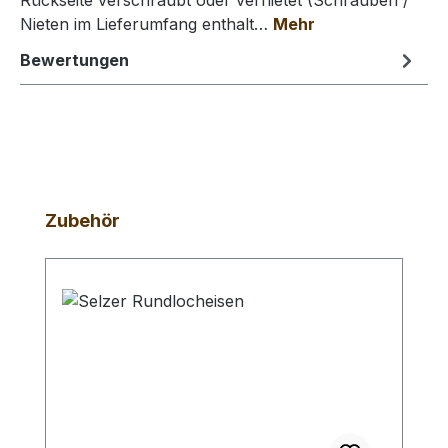
Rückseite verschraubt oder vernietet (Schrauben /
Nieten im Lieferumfang enthalt…
Mehr
Bewertungen
Produktgalerie überspringen
Zubehör