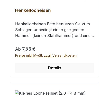
Henkellocheisen
Henkellocheisen Bitte benutzen Sie zum
Schlagen unbedingt einen geeigneten
Hammer (keinen Stahlhammer) und eine
geeignete Unterlage (Werkplatte,
Schneidmatte) um eine Beschädigung des
Regulärer Preis:
Ab
7,95 €
Werkzeugs auszuschliessen, siehe
Preise inkl. MwSt. zzgl. Versandkosten
Zubehör. Verfügbare Größen:- Ø 1,0 mm-
Ø 2,0 mm- Ø 3,0 mm- Ø 4,0 mm- Ø 5,0
Details
mm- Ø 6,0 mm- Ø 7,0 mm- Ø 8,0 mm- Ø
9,0 mm- Ø 10,0 mm Bei einer Bestellung 1
Stück erhalten Sie 1 Henkellocheisen der
gewählten Größe.