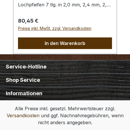
Lochpfeifen 7 tlg. in 2,0 mm, 2,4 mm, 2,8
mm, 3,2 mm, 4,0 mm, 4,4 mm und 4,8
mm. Bitte benutzen Sie zum Schlagen
Regulärer Preis:
80,45 €
unbedingt einen geeigneten Hammer
Preise inkl. MwSt. zzgl. Versandkosten
(keinen Stahlhammer) und eine geeignete
Unterlage (Werkplatte, Schneidmatte) um
In den Warenkorb
eine Beschädigung des Werkzeugs
auszuschliessen, siehe Zubehör.
Service-Hotline
Shop Service
Informationen
Alle Preise inkl. gesetzl. Mehrwertsteuer zzgl.
Versandkosten
und ggf. Nachnahmegebühren, wenn
nicht anders angegeben.