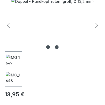
Bildergalerie überspringen
Regulärer Preis:
13,95 €