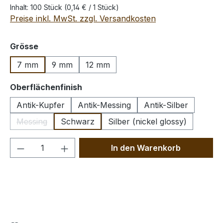
Inhalt:
100 Stück
(0,14 € / 1 Stück)
Preise inkl. MwSt. zzgl. Versandkosten
auswählen
Grösse
7 mm
9 mm
12 mm
auswählen
Oberflächenfinish
Antik-Kupfer
Antik-Messing
Antik-Silber
Messing
Schwarz
Silber (nickel glossy)
(Diese Option ist zurzeit nicht verfügbar.)
Produkt Anzahl: Gib den gewünschten We
In den Warenkorb