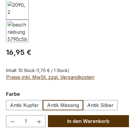
Regulärer Preis:
16,95 €
Inhalt:
10 Stück
(1,70 € / 1 Stück)
Preise inkl. MwSt. zzgl. Versandkosten
auswählen
Farbe
Antik Kupfer
Antik Messing
Antik Silber
Produkt Anzahl: Gib den gewünschten We
In den Warenkorb