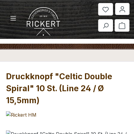
Zum Hauptinhalt springen
War
Druckknopf "Celtic Double
Spiral" 10 St. (Line 24 / Ø
15,5mm)
Bildergalerie überspringen