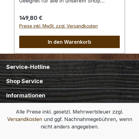
Geeignet für alle in unserem Shop
verfügbaren Ringfeder - Druckknöpfe mit
einer Größe von 15 mm. Achtung: - Für
Regulärer Preis:
149,80 €
die Verwendung benötigen Sie eine
Preise inkl. MwSt. zzgl. Versandkosten
Spindelpresse mit einem 1/4" Gewinde mit
24er Steigung (6,35 mm).
In den Warenkorb
Abmessungen:Gewinde oben: 1/4" mit
24er Steigung (6,35 mm)Einsatz unten: Ø
12 mm
Service-Hotline
Shop Service
Informationen
Alle Preise inkl. gesetzl. Mehrwertsteuer zzgl.
Versandkosten
und ggf. Nachnahmegebühren, wenn
nicht anders angegeben.