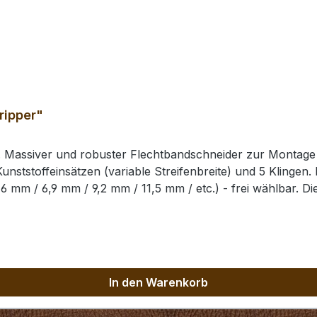
ripper"
. Massiver und robuster Flechtbandschneider zur Montage 
Kunststoffeinsätzen (variable Streifenbreite) und 5 Klingen.
6 mm / 6,9 mm / 9,2 mm / 11,5 mm / etc.) - frei wählbar. Die
setzt werden. (d.h. 23 Flechtriemen können parallel geschn
 (8,0 mm / 12,0 mm / 16,0 mm / 20,0 mm / etc.) - frei wählb
lingen eingesetzt werden. (d.h. 16 Flechtriemen können par
In den Warenkorb