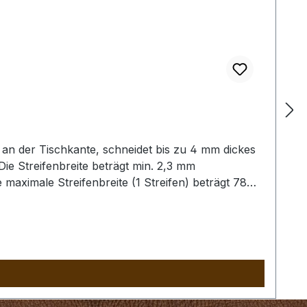
an der Tischkante, schneidet bis zu 4 mm dickes
 Die Streifenbreite beträgt min. 2,3 mm
 maximale Streifenbreite (1 Streifen) beträgt 78
itten werden) Die Streifenbreite beträgt min. 4,0
ar. Die maximale Streifenbreite (1 Streifen)
allel geschnitten werden)