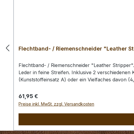
Flechtband- / Riemenschneider "Leather St
Flechtband- / Riemenschneider "Leather Stripper"
Leder in feine Streifen. Inklusive 2 verschiedenen 
(Kunststoffeinsatz A) oder ein Vielfaches davon (4,
mm. In diesen Einsatz können max. 23 Klingen einge
mm (Kunststoffeinsatz B) oder ein Vielfaches davon
Regulärer Preis:
61,95 €
beträgt 72 mm. In diesen Einsatz können max. 16 K
Preise inkl. MwSt. zzgl. Versandkosten