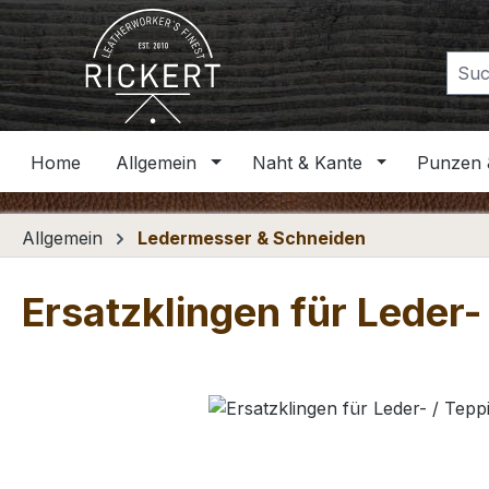
m Hauptinhalt springen
Zur Suche springen
Zur Hauptnavigation springen
Home
Allgemein
Naht & Kante
Punzen 
Allgemein
Ledermesser & Schneiden
Ersatzklingen für Leder-
Bildergalerie überspringen