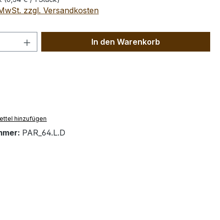
. MwSt. zzgl. Versandkosten
 Anzahl: Gib den gewünschten Wert ein 
In den Warenkorb
ttel hinzufügen
mmer:
PAR_64.L.D