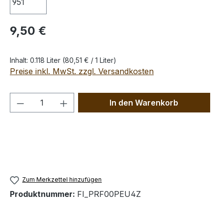
Regulärer Preis:
9,50 €
Inhalt:
0.118 Liter
(80,51 € / 1 Liter)
Preise inkl. MwSt. zzgl. Versandkosten
Produkt Anzahl: Gib den gewünschten We
In den Warenkorb
Zum Merkzettel hinzufügen
Produktnummer:
FI_PRF00PEU4Z