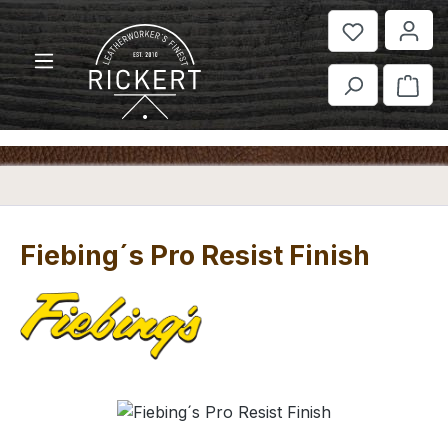
Zum Hauptinhalt springen
War
Fiebing´s Pro Resist Finish
Bildergalerie überspringen