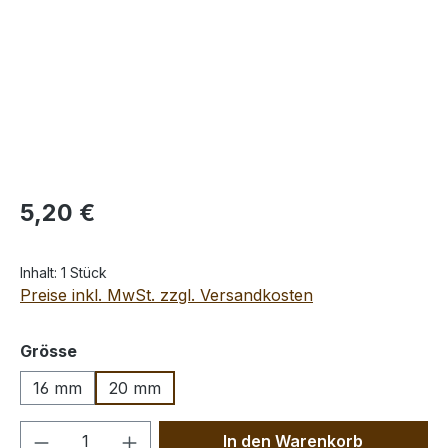
Regulärer Preis:
5,20 €
Inhalt:
1 Stück
Preise inkl. MwSt. zzgl. Versandkosten
auswählen
Grösse
16 mm
20 mm
Produkt Anzahl: Gib den gewünschten We
In den Warenkorb