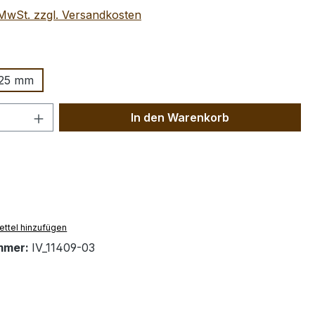
. MwSt. zzgl. Versandkosten
wählen
25 mm
 Anzahl: Gib den gewünschten Wert ein 
In den Warenkorb
ttel hinzufügen
mmer:
IV_11409-03