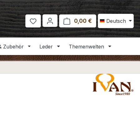
0,00 €
Warenkorb enthält 
Deutsch
& Zubehör
Leder
Themenwelten
eis:
€