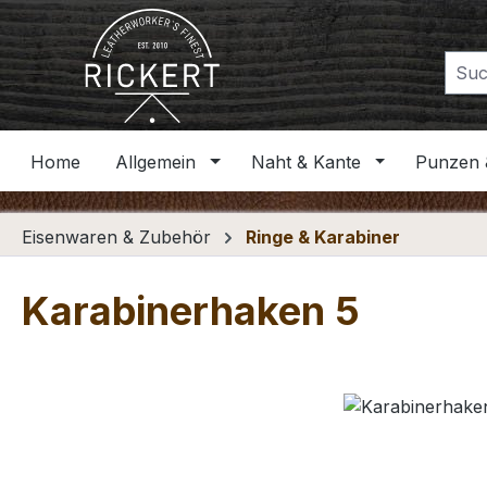
m Hauptinhalt springen
Zur Suche springen
Zur Hauptnavigation springen
Home
Allgemein
Naht & Kante
Punzen 
Eisenwaren & Zubehör
Ringe & Karabiner
Karabinerhaken 5
Bildergalerie überspringen