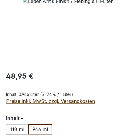
Bildergalerie überspringen
Regulärer Preis:
48,95 €
Inhalt:
0.946 Liter
(51,74 € / 1 Liter)
Preise inkl. MwSt. zzgl. Versandkosten
auswählen
Inhalt -
118 ml
946 ml