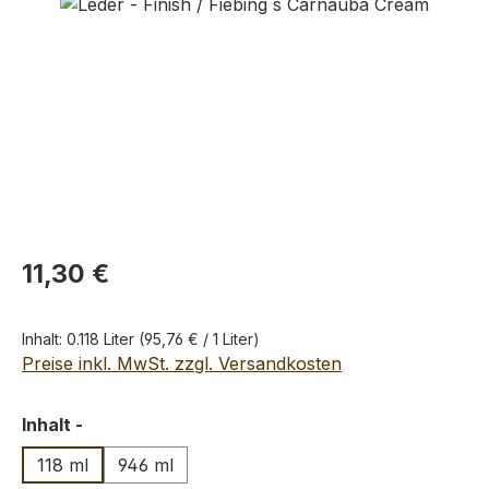
Bildergalerie überspringen
Regulärer Preis:
11,30 €
Inhalt:
0.118 Liter
(95,76 € / 1 Liter)
Preise inkl. MwSt. zzgl. Versandkosten
auswählen
Inhalt -
118 ml
946 ml