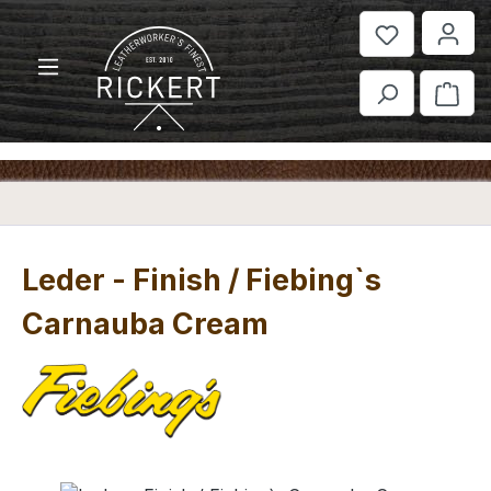
Zum Hauptinhalt springen
War
Leder - Finish / Fiebing`s
Carnauba Cream