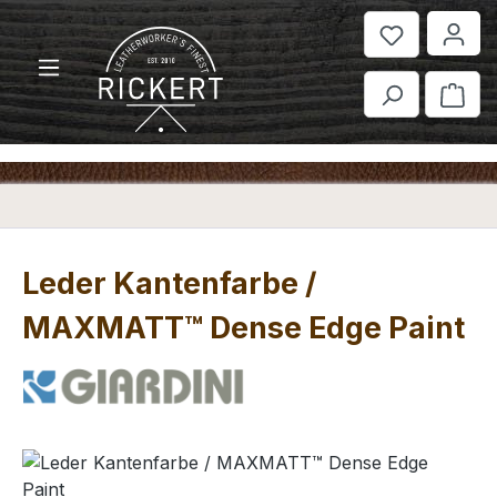
Zum Hauptinhalt springen
War
Leder Kantenfarbe /
MAXMATT™ Dense Edge Paint
Bildergalerie überspringen