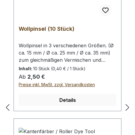
Wollpinsel (10 Stück)
Wollpinsel in 3 verschiedenen Größen. (Ø
ca. 15 mm / Ø ca. 25 mm / Ø ca. 35 mm)
zum gleichmäßigen Vermischen und
Auftragen von Lederfarbe oder Finish auf
Inhalt:
10 Stück
(0,40 € / 1 Stück)
die Oberfläche oder Kante. Auswahlliste:
Regulärer Preis:
Ab
2,50 €
klein:10 Wollpinsel mit ca. 15 mm
Preise inkl. MwSt. zzgl. Versandkosten
Kopfdurchmesser (besonders geeignet für
die Kante)mittel: 10 Wollpinsel mit ca. 25
Details
mm Kopfdurchmessergroß: 10 Wollpinsel
mit ca. 35 mm Kopfdurchmesser
(besonders geeignet für die Fläche) Bei
Bestellung von 1 Stück erhalten Sie 10
Wollpinsel.