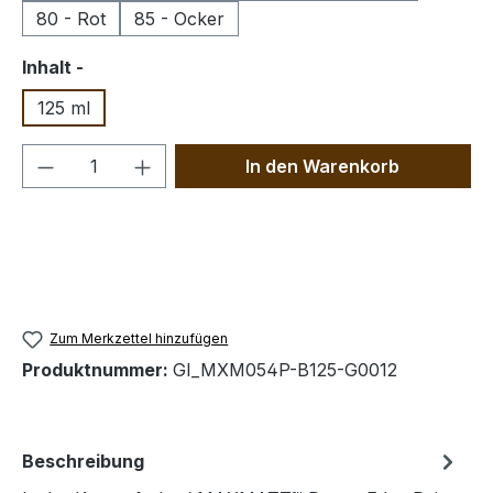
80 - Rot
85 - Ocker
auswählen
Inhalt -
125 ml
Produkt Anzahl: Gib den gewünschten We
In den Warenkorb
Zum Merkzettel hinzufügen
Produktnummer:
GI_MXM054P-B125-G0012
Beschreibung