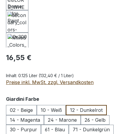
Regulärer Preis:
16,55 €
Inhalt:
0.125 Liter
(132,40 € / 1 Liter)
Preise inkl. MwSt. zzgl. Versandkosten
auswählen
Giardini Farbe
02 - Beige
10 - Weiß
12 - Dunkelrot
14 - Magenta
24 - Marone
26 - Gelb
30 - Purpur
61 - Blau
71 - Dunkelgrün