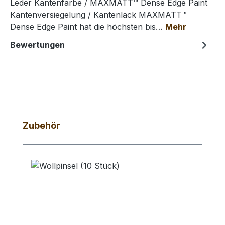
Leder Kantenfarbe / MAXMATT™ Dense Edge Paint
Kantenversiegelung / Kantenlack MAXMATT™
Dense Edge Paint hat die höchsten bis…
Mehr
Bewertungen
Produktgalerie überspringen
Zubehör