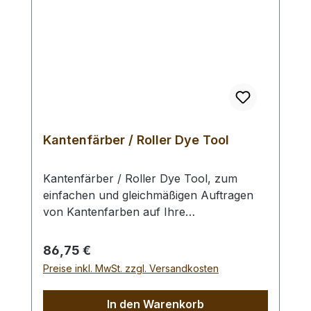
Kantenfärber / Roller Dye Tool
Kantenfärber / Roller Dye Tool, zum
einfachen und gleichmäßigen Auftragen
von Kantenfarben auf Ihre
Lederwerkstücke. Das aus einem
Aluminiumblock gefräste und äußerst
Regulärer Preis:
86,75 €
robuste Werkzeug ist eine Ideale Hilfe
Preise inkl. MwSt. zzgl. Versandkosten
beim Kantenfärben und bei sehr langen
Werkstücken wie z.B. Gürteln.
In den Warenkorb