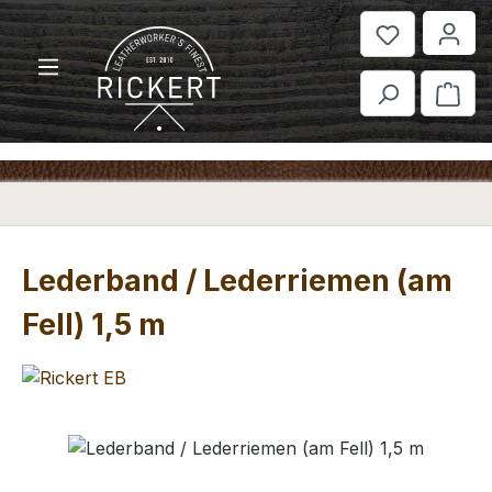
Zum Hauptinhalt springen
War
Lederband / Lederriemen (am
Fell) 1,5 m
Bildergalerie überspringen