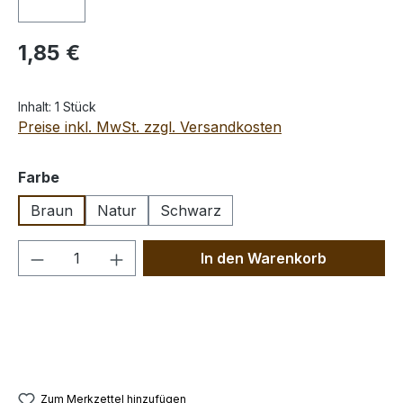
Regulärer Preis:
1,85 €
Inhalt:
1 Stück
Preise inkl. MwSt. zzgl. Versandkosten
auswählen
Farbe
Braun
Natur
Schwarz
Produkt Anzahl: Gib den gewünschten We
In den Warenkorb
Zum Merkzettel hinzufügen