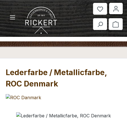
Zum Hauptinhalt springen
War
Lederfarbe / Metallicfarbe,
ROC Denmark
Bildergalerie überspringen