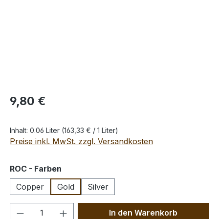
Regulärer Preis:
9,80 €
Inhalt:
0.06 Liter
(163,33 € / 1 Liter)
Preise inkl. MwSt. zzgl. Versandkosten
auswählen
ROC - Farben
Copper
Gold
Silver
Produkt Anzahl: Gib den gewünschten We
In den Warenkorb