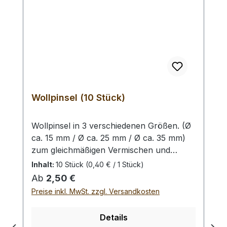
Wollpinsel (10 Stück)
Wollpinsel in 3 verschiedenen Größen. (Ø
ca. 15 mm / Ø ca. 25 mm / Ø ca. 35 mm)
zum gleichmäßigen Vermischen und
Auftragen von Lederfarbe oder Finish auf
Inhalt:
10 Stück
(0,40 € / 1 Stück)
die Oberfläche oder Kante. Auswahlliste:
Regulärer Preis:
Ab
2,50 €
klein:10 Wollpinsel mit ca. 15 mm
Preise inkl. MwSt. zzgl. Versandkosten
Kopfdurchmesser (besonders geeignet für
die Kante)mittel: 10 Wollpinsel mit ca. 25
Details
mm Kopfdurchmessergroß: 10 Wollpinsel