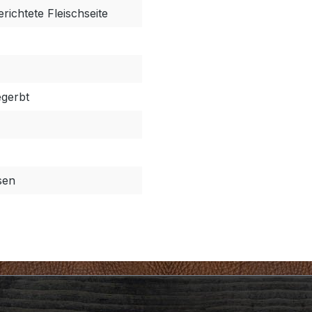
richtete Fleischseite
egerbt
sen