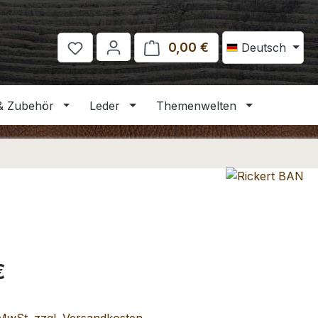
0,00 €
Warenkorb enthält 
Deutsch
& Zubehör
Leder
Themenwelten
eis:
€