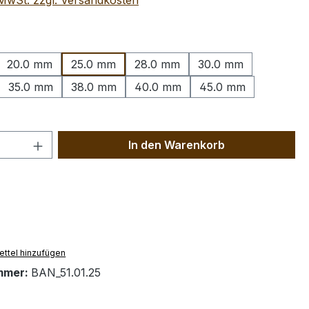
. MwSt. zzgl. Versandkosten
wählen
20.0 mm
25.0 mm
28.0 mm
30.0 mm
35.0 mm
38.0 mm
40.0 mm
45.0 mm
 Anzahl: Gib den gewünschten Wert ein 
In den Warenkorb
ttel hinzufügen
mmer:
BAN_51.01.25