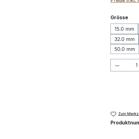
Preise inkl
aus
Grösse
15.0 mm
32.0 mm
50.0 mm
Produkt
Zum Merkze
Produktnu