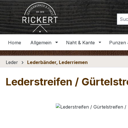
m Hauptinhalt springen
Zur Suche springen
Zur Hauptnavigation springen
Home
Allgemein
Naht & Kante
Punzen 
Leder
Lederbänder, Lederriemen
Lederstreifen / Gürtelst
Bildergalerie überspringen