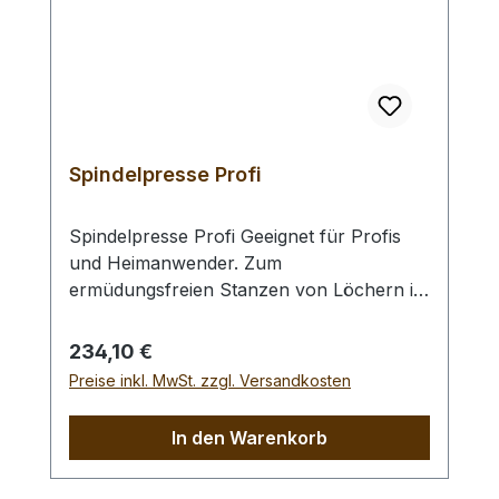
Spindelpresse Profi
Spindelpresse Profi Geeignet für Profis
und Heimanwender. Zum
ermüdungsfreien Stanzen von Löchern in
dickes Leder und zum Einsetzen von
Nieten oder Druckknöpfen.Profi-
Regulärer Preis:
234,10 €
Ausführung mit 12,5 cm Ausladung.
Preise inkl. MwSt. zzgl. Versandkosten
Achtung: - Für die Verwendung benötigen
Sie die den Druckknöpfen oder Nieten
In den Warenkorb
entsprechenden Werkzeugeinsätze oder
passende Lochpfeifen und Unterstempel.