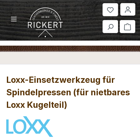
Zum Hauptinhalt springen
War
Loxx-Einsetzwerkzeug für
Spindelpressen (für nietbares
Loxx Kugelteil)