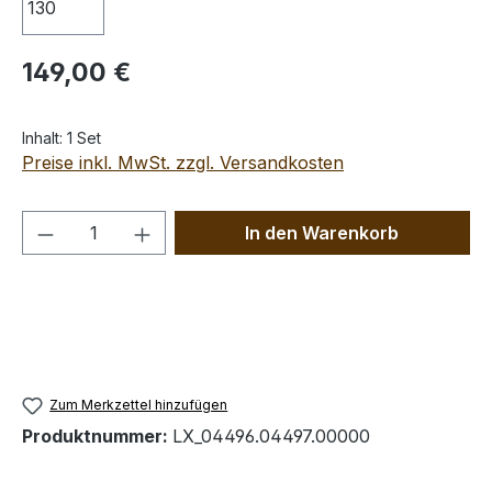
Regulärer Preis:
149,00 €
Inhalt:
1 Set
Preise inkl. MwSt. zzgl. Versandkosten
Produkt Anzahl: Gib den gewünschten We
In den Warenkorb
Zum Merkzettel hinzufügen
Produktnummer:
LX_04496.04497.00000