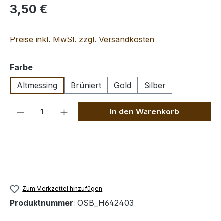
Regulärer Preis:
3,50 €
Preise inkl. MwSt. zzgl. Versandkosten
auswählen
Farbe
Altmessing
Brüniert
Gold
Silber
Produkt Anzahl: Gib den gewünschten We
In den Warenkorb
Zum Merkzettel hinzufügen
Produktnummer:
OSB_H642403