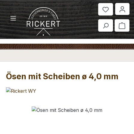
Zum Hauptinhalt springen
War
Ösen mit Scheiben ø 4,0 mm
Bildergalerie überspringen