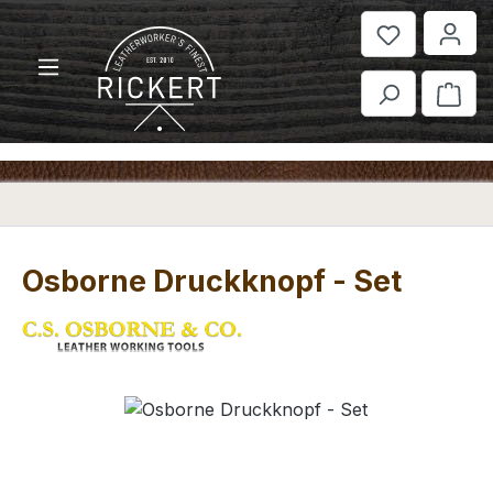
Zum Hauptinhalt springen
War
Osborne Druckknopf - Set
Bildergalerie überspringen