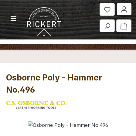
Zum Hauptinhalt springen
War
Osborne Poly - Hammer
No.496
Bildergalerie überspringen