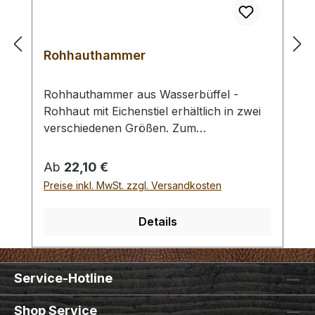
Rohhauthammer
Rohhauthammer aus Wasserbüffel -
Rohhaut mit Eichenstiel erhältlich in zwei
verschiedenen Größen. Zum
rückschlagfreien Schlagen von
Locheisen, Punziereisen, etc.
Regulärer Preis:
Ab
22,10 €
Auswahlliste:#1 Gesamtgewicht: 295
Preise inkl. MwSt. zzgl. Versandkosten
Gramm / Kopf - Ø : 48 mm / Gesamtlänge
: 230 mm#2 Gesamtgewicht: 250 Gramm /
Details
Kopf - Ø : 42 mm / Gesamtlänge : 290 mm
- Bei einer Bestellung 1 Stück erhalten Sie
1 Rohhauthammer der gewählten Größe.
Service-Hotline
Shop Service