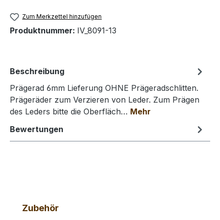
Zum Merkzettel hinzufügen
Produktnummer:
IV_8091-13
Beschreibung
Prägerad 6mm Lieferung OHNE Prägeradschlitten.
Prägeräder zum Verzieren von Leder. Zum Prägen
des Leders bitte die Oberfläch…
Mehr
Bewertungen
Produktgalerie überspringen
Zubehör