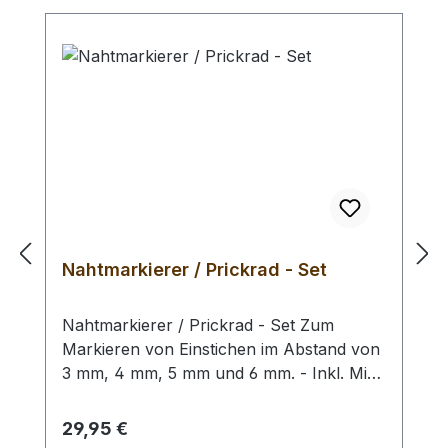
Nahtmarkierer / Prickrad - Set
Nahtmarkierer / Prickrad - Set Zum
Markieren von Einstichen im Abstand von
3 mm, 4 mm, 5 mm und 6 mm. - Inkl. Mini
- Schraubendreher zum Wechseln der
Markierrädchen.
Regulärer Preis:
29,95 €