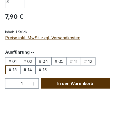
Regulärer Preis:
7,90 €
Inhalt:
1 Stück
Preise inkl. MwSt. zzgl. Versandkosten
auswählen
Ausführung --
# 01
# 02
# 04
# 05
# 11
# 12
# 13
# 14
# 15
Produkt Anzahl: Gib den gewünschten We
In den Warenkorb