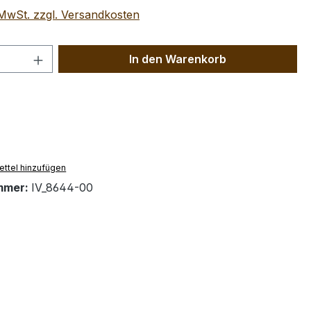
. MwSt. zzgl. Versandkosten
 Anzahl: Gib den gewünschten Wert ein 
In den Warenkorb
ttel hinzufügen
mmer:
IV_8644-00