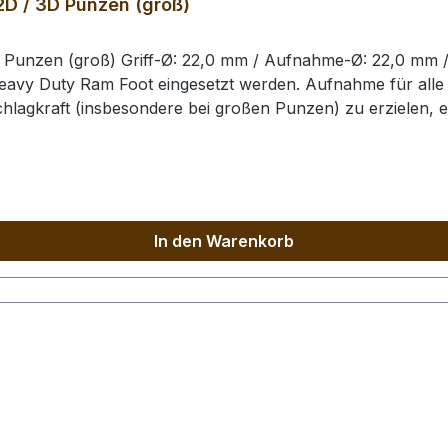
2D / 3D Punzen (groß)
D Punzen (groß) Griff-Ø: 22,0 mm / Aufnahme-Ø: 22,0 mm 
eavy Duty Ram Foot eingesetzt werden. Aufnahme für alle
chlagkraft (insbesondere bei großen Punzen) zu erzielen, 
neten Hammer, um eine Beschädigung der Punziereisen / d
In den Warenkorb