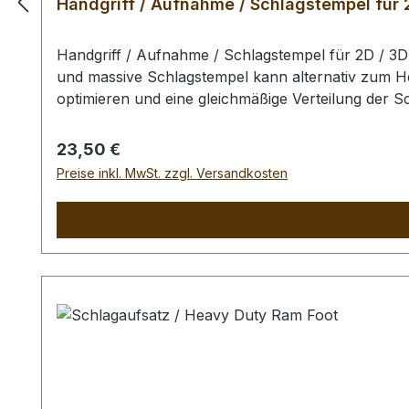
Handgriff / Aufnahme / Schlagstempel für 
Handgriff / Aufnahme / Schlagstempel für 2D / 3
und massive Schlagstempel kann alternativ zum H
optimieren und eine gleichmäßige Verteilung der S
benutzen Sie zum Schlagen unbedingt einen geeig
Punzierstempel auf dem Bild ist nur exemplarisch.
Regulärer Preis:
23,50 €
Preise inkl. MwSt. zzgl. Versandkosten