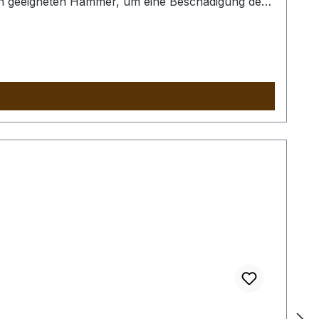
nen geeigneten Hammer, um eine Beschädigung der
ind nur exemplarisch.