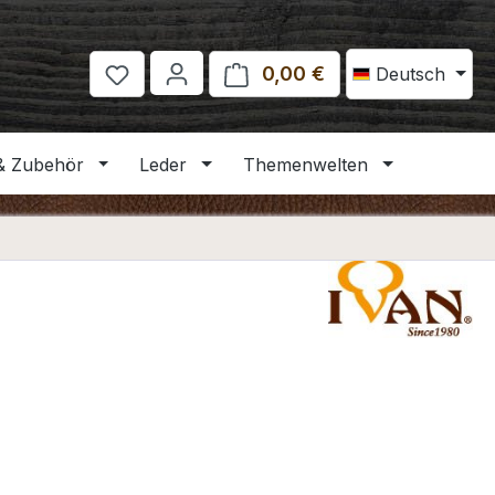
0,00 €
Warenkorb enthält 
Deutsch
& Zubehör
Leder
Themenwelten
eis: