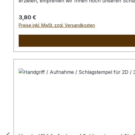
erzielen, empfehlen wir Ihnen noch unseren Schl
Punziereisen / des Schlagstempel auszuschliessen
Regulärer Preis:
3,80 €
Preise inkl. MwSt. zzgl. Versandkosten