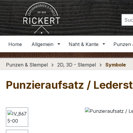
m Hauptinhalt springen
Zur Suche springen
Zur Hauptnavigation springen
Home
Allgemein
Naht & Kante
Punzen 
Punzen & Stempel
2D, 3D - Stempel
Symbole
Punzieraufsatz / Leders
Bildergalerie überspringen