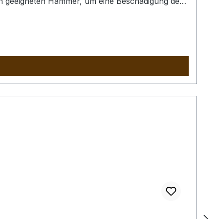
nen geeigneten Hammer, um eine Beschädigung der
ind nur exemplarisch.