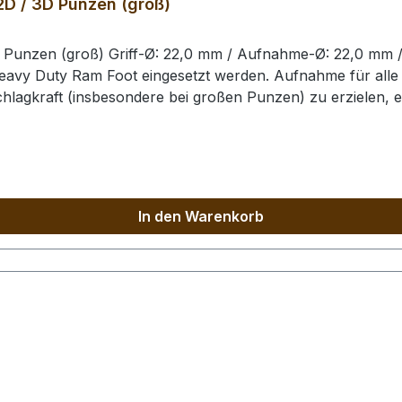
2D / 3D Punzen (groß)
D Punzen (groß) Griff-Ø: 22,0 mm / Aufnahme-Ø: 22,0 mm 
eavy Duty Ram Foot eingesetzt werden. Aufnahme für alle
chlagkraft (insbesondere bei großen Punzen) zu erzielen, 
neten Hammer, um eine Beschädigung der Punziereisen / d
In den Warenkorb