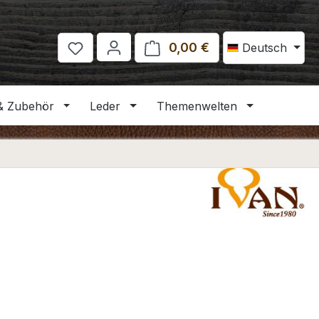
0,00 €
Warenkorb enthält 
Deutsch
& Zubehör
Leder
Themenwelten
eis: