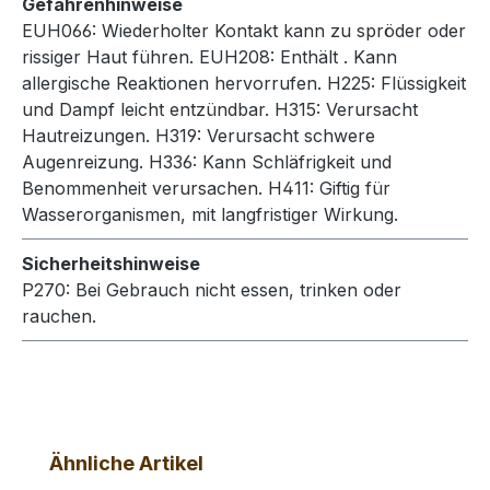
Gefahrenhinweise
EUH066: Wiederholter Kontakt kann zu spröder oder
rissiger Haut führen.
EUH208: Enthält . Kann
allergische Reaktionen hervorrufen.
H225: Flüssigkeit
und Dampf leicht entzündbar.
H315: Verursacht
Hautreizungen.
H319: Verursacht schwere
Augenreizung.
H336: Kann Schläfrigkeit und
Benommenheit verursachen.
H411: Giftig für
Wasserorganismen, mit langfristiger Wirkung.
Sicherheitshinweise
P270: Bei Gebrauch nicht essen, trinken oder
rauchen.
Produktgalerie überspringen
Ähnliche Artikel