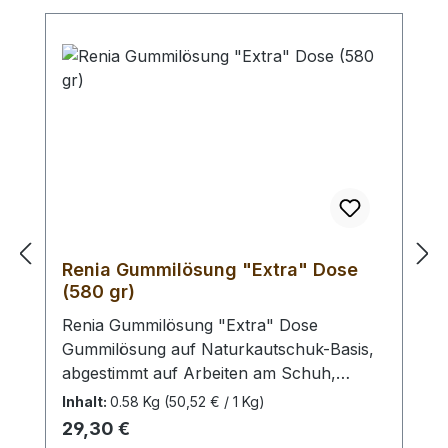
Renia Gummilösung "Extra" Dose
(580 gr)
Renia Gummilösung "Extra" Dose
Gummilösung auf Naturkautschuk-Basis,
abgestimmt auf Arbeiten am Schuh,
Blankleder, Bekleidungsleder, Textilien,
Inhalt:
0.58 Kg
(50,52 € / 1 Kg)
Schwämme. Für alle Näharbeiten am
Regulärer Preis:
29,30 €
Schuh, Gürtel, Taschen, Lederbekleidung,