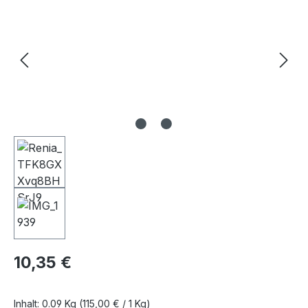
Regulärer Preis:
10,35 €
Inhalt:
0.09 Kg
(115,00 € / 1 Kg)