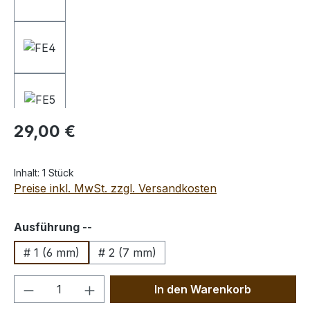
Regulärer Preis:
29,00 €
Inhalt:
1 Stück
Preise inkl. MwSt. zzgl. Versandkosten
auswählen
Ausführung --
# 1 (6 mm)
# 2 (7 mm)
Produkt Anzahl: Gib den gewünschten We
In den Warenkorb