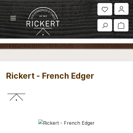
Zum Hauptinhalt springen
War
Rickert - French Edger
Bildergalerie überspringen