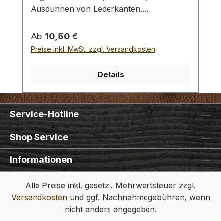
Ausdünnen von Lederkanten.
Auswahlliste:# 01: Breite der Fase 12 mm.#
02: Breite der Fase 6 mm.# 03: Breite der
Regulärer Preis:
Ab
10,50 €
Fase 2 mm. Bei einer Bestellung 1 Stück
Preise inkl. MwSt. zzgl. Versandkosten
erhalten Sie 1 Kantenzieher / Kantenhobel
"French Edger" der gewählten Größe.
Details
Service-Hotline
Shop Service
Informationen
Alle Preise inkl. gesetzl. Mehrwertsteuer zzgl.
Versandkosten
und ggf. Nachnahmegebühren, wenn
nicht anders angegeben.