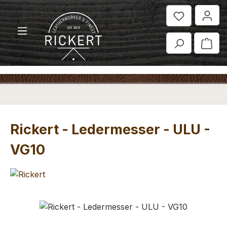
Zum Hauptinhalt springen
War
Rickert - Ledermesser - ULU -
VG10
Bildergalerie überspringen