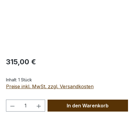
Regulärer Preis:
315,00 €
Inhalt:
1 Stück
Preise inkl. MwSt. zzgl. Versandkosten
Produkt Anzahl: Gib den gewünschten We
In den Warenkorb