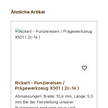
Produktgalerie überspringen
Ähnliche Artikel
Rickert - Punziereisen /
Prägewerkzeug X501 ( 2c-16 )
Abmessungen: Breite: 10,6 mm, Länge: 5,0
mm Bei der Herstellung unserer
Punziereisen sind viele neue und