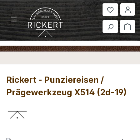
Zum Hauptinhalt springen
War
Rickert - Punziereisen /
Prägewerkzeug X514 (2d-19)