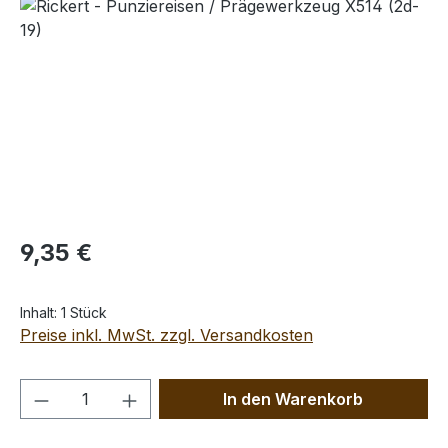
Bildergalerie überspringen
Regulärer Preis:
9,35 €
Inhalt:
1 Stück
Preise inkl. MwSt. zzgl. Versandkosten
Produkt Anzahl: Gib den gewünschten We
In den Warenkorb