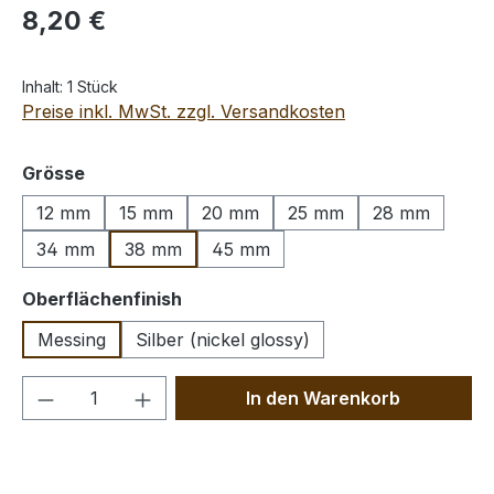
Regulärer Preis:
8,20 €
Inhalt:
1 Stück
Preise inkl. MwSt. zzgl. Versandkosten
auswählen
Grösse
12 mm
15 mm
20 mm
25 mm
28 mm
34 mm
38 mm
45 mm
auswählen
Oberflächenfinish
Messing
Silber (nickel glossy)
Produkt Anzahl: Gib den gewünschten We
In den Warenkorb