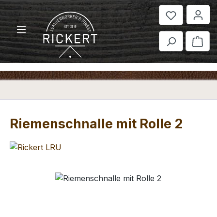
Zum Hauptinhalt springen
War
Riemenschnalle mit Rolle 2
Bildergalerie überspringen