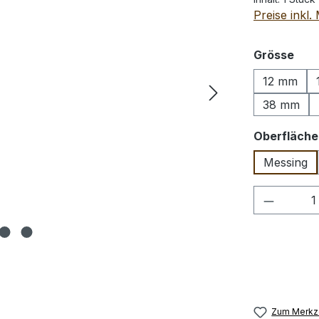
Preise inkl
aus
Grösse
12 mm
38 mm
Oberfläche
Messing
Produkt
Zum Merkze