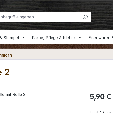
& Stempel
Farbe, Pflege & Kleber
Eisenwaren 
ammern
e 2
Regulärer Pr
5,90 €
Inhalt:
1 Stück