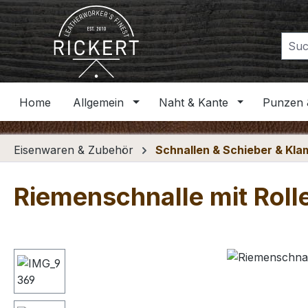
m Hauptinhalt springen
Zur Suche springen
Zur Hauptnavigation springen
Home
Allgemein
Naht & Kante
Punzen 
Eisenwaren & Zubehör
Schnallen & Schieber & Kl
Riemenschnalle mit Roll
Bildergalerie überspringen