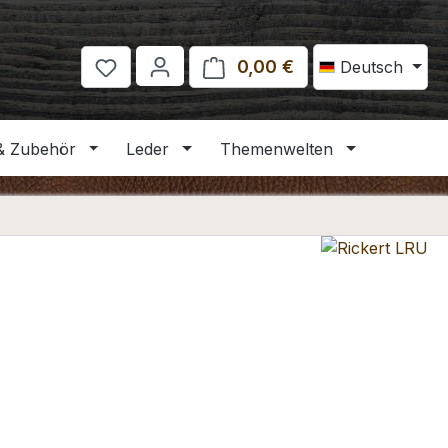
0,00 €
Warenkorb enthält 
Deutsch
& Zubehör
Leder
Themenwelten
eis: