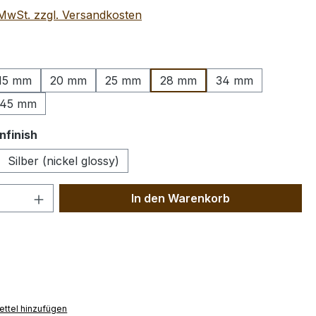
. MwSt. zzgl. Versandkosten
wählen
15 mm
20 mm
25 mm
28 mm
34 mm
45 mm
auswählen
nfinish
Silber (nickel glossy)
 Anzahl: Gib den gewünschten Wert ein 
In den Warenkorb
ttel hinzufügen