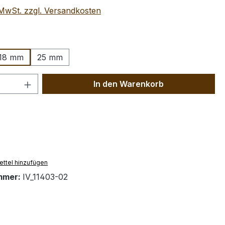
. MwSt. zzgl. Versandkosten
wählen
18 mm
25 mm
 Anzahl: Gib den gewünschten Wert ein 
In den Warenkorb
ttel hinzufügen
mmer:
IV_11403-02