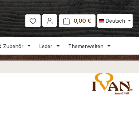
0,00 €
Warenkorb enthält 
Deutsch
& Zubehör
Leder
Themenwelten
eis: