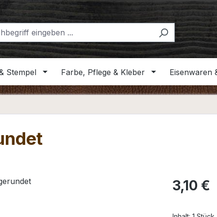
& Stempel
Farbe, Pflege & Kleber
Eisenwaren 
undet
Regulärer Pr
3,10 €
Inhalt:
1 Stück