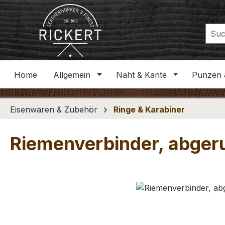
m Hauptinhalt springen
Zur Suche springen
Zur Hauptnavigation springen
Home
Allgemein
Naht & Kante
Punzen 
Eisenwaren & Zubehör
Ringe & Karabiner
Riemenverbinder, abger
Bildergalerie überspringen