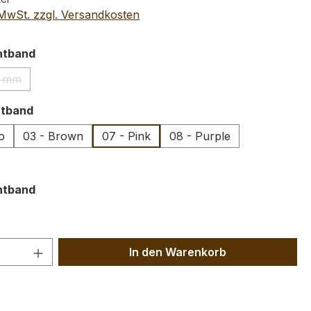
. MwSt. zzgl. Versandkosten
auswählen
chtband
 mm
(Diese Option ist zurzeit nicht verfügbar.)
auswählen
htband
o
03 - Brown
07 - Pink
08 - Purple
auswählen
htband
 Anzahl: Gib den gewünschten Wert ein 
In den Warenkorb