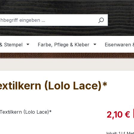
& Stempel
Farbe, Pflege & Kleber
Eisenwaren 
xtilkern (Lolo Lace)*
Verkaufspre
2,10 €
Inhalt:
1 Lf. Me