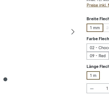
Preise inkl
Breite Fle
1 mm
2
Farbe Flec
02 - Choc
09 - Red
Länge Flec
1 m
Produkt