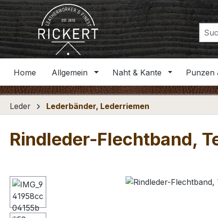
m Hauptinhalt springen
Zur Suche springen
Zur Hauptnavigation springen
Home
Allgemein
Naht & Kante
Punzen 
Leder
Lederbänder, Lederriemen
Rindleder-Flechtband, Te
Bildergalerie überspringen