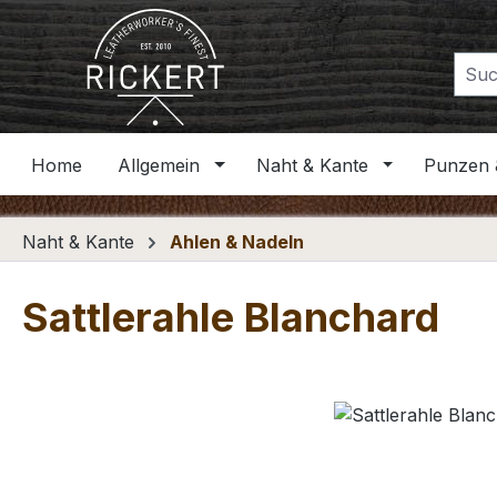
m Hauptinhalt springen
Zur Suche springen
Zur Hauptnavigation springen
Home
Allgemein
Naht & Kante
Punzen 
Naht & Kante
Ahlen & Nadeln
Sattlerahle Blanchard
Bildergalerie überspringen