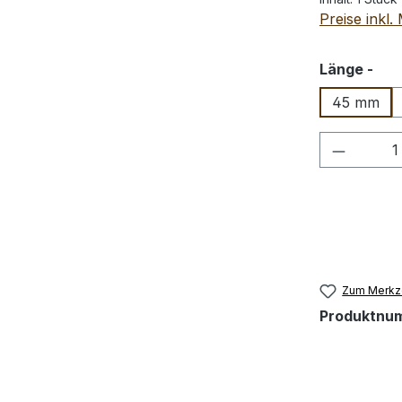
Preise inkl
aus
Länge -
45 mm
Produkt
Zum Merkze
Produktnu