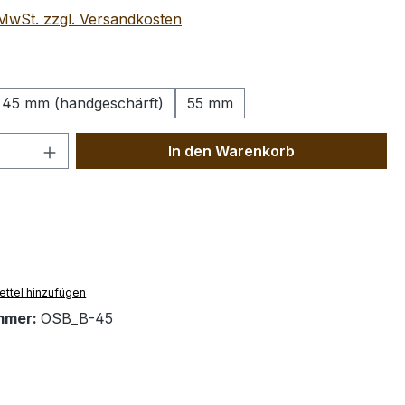
. MwSt. zzgl. Versandkosten
wählen
45 mm (handgeschärft)
55 mm
 Anzahl: Gib den gewünschten Wert ein 
In den Warenkorb
ttel hinzufügen
mmer:
OSB_B-45