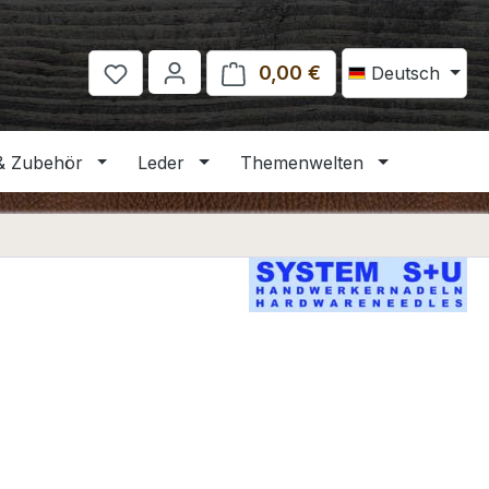
0,00 €
Warenkorb enthält 
Deutsch
& Zubehör
Leder
Themenwelten
eis: