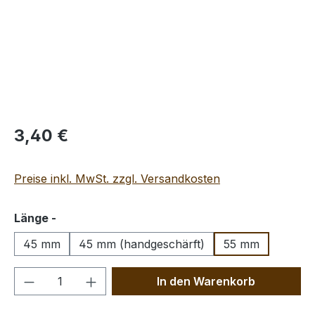
Regulärer Preis:
3,40 €
Preise inkl. MwSt. zzgl. Versandkosten
auswählen
Länge -
45 mm
45 mm (handgeschärft)
55 mm
Produkt Anzahl: Gib den gewünschten We
In den Warenkorb