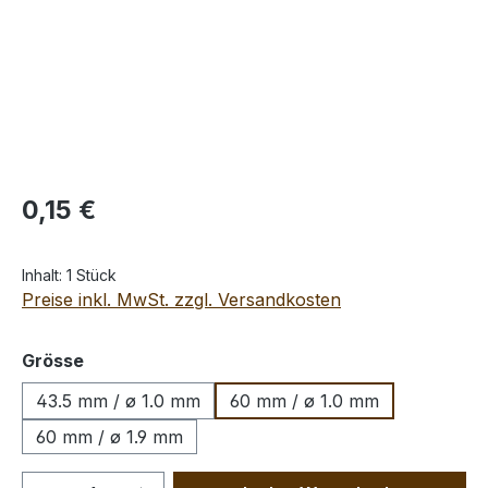
Regulärer Preis:
0,15 €
Inhalt:
1 Stück
Preise inkl. MwSt. zzgl. Versandkosten
auswählen
Grösse
43.5 mm / ø 1.0 mm
60 mm / ø 1.0 mm
60 mm / ø 1.9 mm
Produkt Anzahl: Gib den gewünschten We