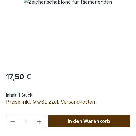
Bildergalerie überspringen
Regulärer Preis:
17,50 €
Inhalt:
1 Stück
Preise inkl. MwSt. zzgl. Versandkosten
Produkt Anzahl: Gib den gewünschten We
In den Warenkorb