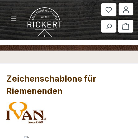
Zum Hauptinhalt springen
War
Zeichenschablone für
Riemenenden