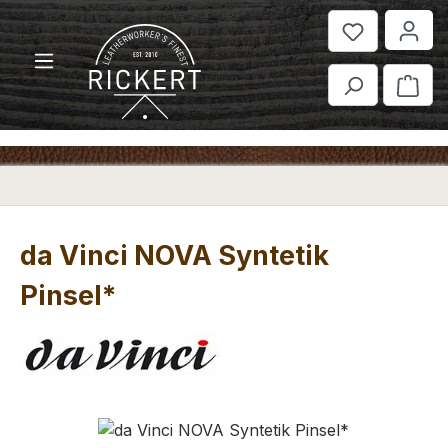
Zum Hauptinhalt springen
War
da Vinci NOVA Syntetik
Pinsel*
Bildergalerie überspringen