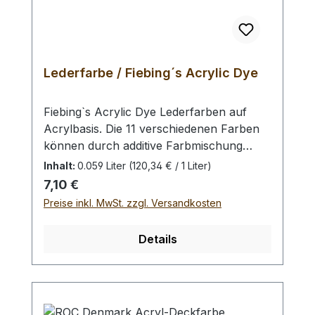
Lederfarbe / Fiebing´s Acrylic Dye
Fiebing`s Acrylic Dye Lederfarben auf
Acrylbasis. Die 11 verschiedenen Farben
können durch additive Farbmischung
vermengt werden. So können Sie sich
Inhalt:
0.059 Liter
(120,34 € / 1 Liter)
Ihre Wunschfarbe selbst herstellen. Bitte
Regulärer Preis:
7,10 €
tragen Sie die Farbe mit einem feinen
Preise inkl. MwSt. zzgl. Versandkosten
Pinsel auf. Mit dieser Farbe können Sie
das Leder "bemalen", wie auf einem
Details
Bild. Die Farbe ist nach dem
Trockenvorgang auf dem Leder flexibel.
Vor Gebrauch gut schütteln. Konsistenz:
dickflüssig Beachten Sie auch unser
Komplettpaket mit allen Farben.Hinweis: