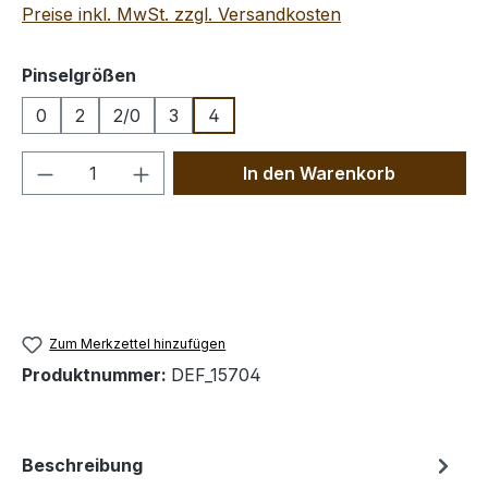
Preise inkl. MwSt. zzgl. Versandkosten
auswählen
Pinselgrößen
0
2
2/0
3
4
Produkt Anzahl: Gib den gewünschten We
In den Warenkorb
Zum Merkzettel hinzufügen
Produktnummer:
DEF_15704
Beschreibung