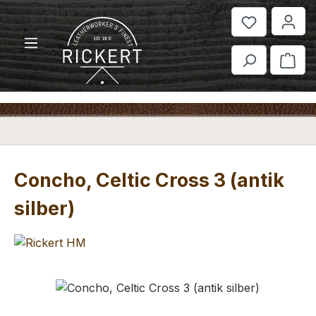
Zum Hauptinhalt springen
War
Concho, Celtic Cross 3 (antik
silber)
Bildergalerie überspringen