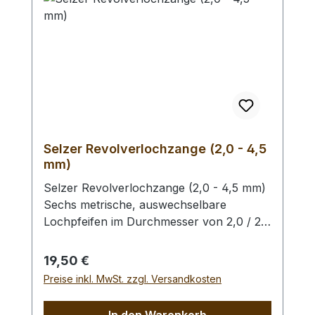
Selzer Revolverlochzange (2,0 - 4,5
mm)
Selzer Revolverlochzange (2,0 - 4,5 mm)
Sechs metrische, auswechselbare
Lochpfeifen im Durchmesser von 2,0 / 2,5
/ 3,0 / 3,5 / 4,0 und 4,5 mm. Mit
Sichtfenster für gewählten
Regulärer Preis:
19,50 €
Lochdurchmesser. Automatischer
Preise inkl. MwSt. zzgl. Versandkosten
Feststeller, Oberfläche silber vernickelt mit
roten Kunststoffgriffen. Höchste Qualität,