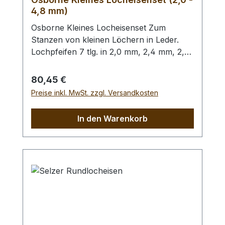
4,8 mm)
Osborne Kleines Locheisenset Zum
Stanzen von kleinen Löchern in Leder.
Lochpfeifen 7 tlg. in 2,0 mm, 2,4 mm, 2,8
mm, 3,2 mm, 4,0 mm, 4,4 mm und 4,8
mm. Bitte benutzen Sie zum Schlagen
Regulärer Preis:
80,45 €
unbedingt einen geeigneten Hammer
Preise inkl. MwSt. zzgl. Versandkosten
(keinen Stahlhammer) und eine geeignete
Unterlage (Werkplatte, Schneidmatte) um
In den Warenkorb
eine Beschädigung des Werkzeugs
auszuschliessen, siehe Zubehör.