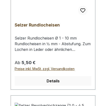
Selzer Rundlocheisen
Selzer Rundlocheisen Ø 1 - 10 mm
Rundlocheisen in ½ mm - Abstufung. Zum
Lochen in Leder oder ähnlichen
Materialien. Bitte benutzen Sie eine harte
Unterlage und einen geeigneten
Regulärer Preis:
Ab
5,50 €
Hammer zum Schlagen, (keinen
Preise inkl. MwSt. zzgl. Versandkosten
Stahlhammer; Gefahr des Splitterns) siehe
Zubehör. Bei einer Bestellung 1 Stück
Details
erhalten Sie 1 Selzer Rundlocheisen der
gewählten Größe.