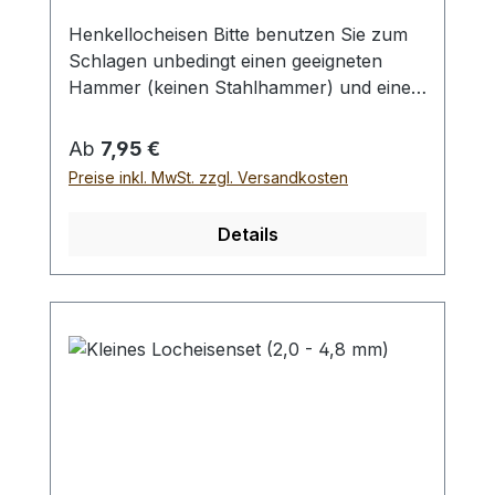
Henkellocheisen Bitte benutzen Sie zum
Schlagen unbedingt einen geeigneten
Hammer (keinen Stahlhammer) und eine
geeignete Unterlage (Werkplatte,
Schneidmatte) um eine Beschädigung des
Regulärer Preis:
Ab
7,95 €
Werkzeugs auszuschliessen, siehe
Preise inkl. MwSt. zzgl. Versandkosten
Zubehör. Verfügbare Größen:- Ø 1,0 mm-
Ø 2,0 mm- Ø 3,0 mm- Ø 4,0 mm- Ø 5,0
Details
mm- Ø 6,0 mm- Ø 7,0 mm- Ø 8,0 mm- Ø
9,0 mm- Ø 10,0 mm Bei einer Bestellung 1
Stück erhalten Sie 1 Henkellocheisen der
gewählten Größe.