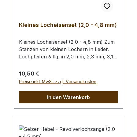
Kleines Locheisenset (2,0 - 4,8 mm)
Kleines Locheisenset (2,0 - 4,8 mm) Zum
Stanzen von kleinen Löchern in Leder.
Lochpfeifen 6 tlg. in 2,0 mm, 2,3 mm, 3,1
mm, 3,5 mm, 4,0 mm und 4,8 mm. Bitte
benutzen Sie zum Schlagen unbedingt
Regulärer Preis:
10,50 €
einen geeigneten Hammer (keinen
Preise inkl. MwSt. zzgl. Versandkosten
Stahlhammer) und eine geeignete
Unterlage (Werkplatte, Schneidmatte) um
In den Warenkorb
eine Beschädigung des Werkzeugs
auszuschliessen, siehe Zubehör.