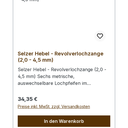
Selzer Hebel - Revolverlochzange
(2,0 - 4,5 mm)
Selzer Hebel - Revolverlochzange (2,0 -
4,5 mm) Sechs metrische,
auswechselbare Lochpfeifen im
Durchmesser von 2,0 / 2,5 / 3,0 / 3,5 /
4,0 und 4,5 mm. Mit Sichtfenster für
Regulärer Preis:
34,35 €
gewählten Lochdurchmesser.
Preise inkl. MwSt. zzgl. Versandkosten
Automatischer Feststeller, Oberfläche
vernickelt mit roten, ergonomischen
In den Warenkorb
Kunststoffgriffen. Höchste Qualität,