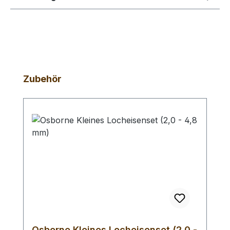
Produktgalerie überspringen
Zubehör
Osborne Kleines Locheisenset (2,0 -