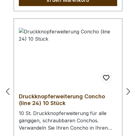
In den Warenkorb
hergestellt in Remscheid / Deutschland.
Zum Lochen von Leder und ähnlichen
Materialien. - Ersatz - Lochpfeifen (2,0 -
4,5 mm) / Erweiterungs - Set -
Lochpfeifen (1,5 - 6,0 mm) /
Lochpfeifenwechsler sind erhältlich.
Druckknopferweiterung Concho
(line 24) 10 Stück
10 St. Druckknopferweiterung für alle
gängigen, schraubbaren Conchos.
Verwandeln Sie Ihren Concho in Ihren
Wunsch - Druckknopf. Anstelle des