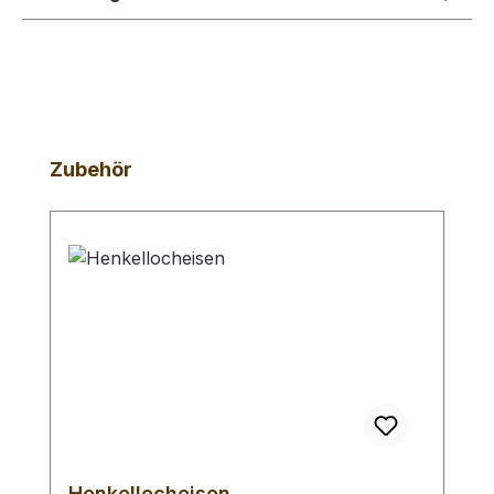
Produktgalerie überspringen
Zubehör
Henkellocheisen