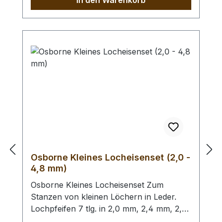
In den Warenkorb
Kunststoffgriffen. Höchste Qualität,
patentrechtlich geschützt, hergestellt in
Remscheid / Deutschland. Mit der aktiven
Hebel-Übersetzung haben Sie eine
Kraftersparnis von ca. 70 %. Zum Lochen
von Leder und ähnlichen starken und
festen Materialien. - Ersatz - Lochpfeifen
(2,0 - 4,5 mm) / Erweiterungs - Set -
Lochpfeifen (1,5 - 6,0 mm) /
Lochpfeifenwechsler erhältlich.
Osborne Kleines Locheisenset (2,0 -
4,8 mm)
Osborne Kleines Locheisenset Zum
Stanzen von kleinen Löchern in Leder.
Lochpfeifen 7 tlg. in 2,0 mm, 2,4 mm, 2,8
mm, 3,2 mm, 4,0 mm, 4,4 mm und 4,8