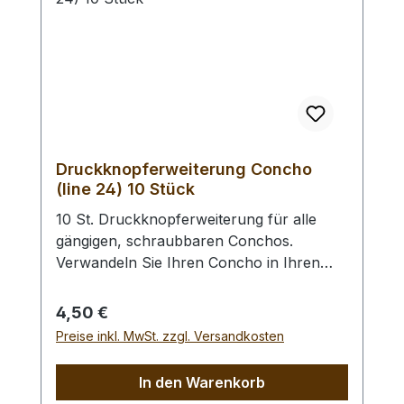
Lochpfeifenwechsler sind erhältlich.
Druckknopferweiterung Concho
(line 24) 10 Stück
10 St. Druckknopferweiterung für alle
gängigen, schraubbaren Conchos.
Verwandeln Sie Ihren Concho in Ihren
Wunsch - Druckknopf. Anstelle des
Vernietens des Druckknopfoberteils wird
Regulärer Preis:
4,50 €
dieser in den Concho geschraubt. Des
Preise inkl. MwSt. zzgl. Versandkosten
Weiteren benötigen Sie ein Druckknopf -
Universal - Einsetzwerkzeug oder ein
In den Warenkorb
Druckknopf - Einsetzwerkzeug (gross)