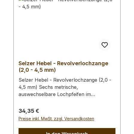
Selzer Hebel - Revolverlochzange
(2,0 - 4,5 mm)
Selzer Hebel - Revolverlochzange (2,0 -
4,5 mm) Sechs metrische,
auswechselbare Lochpfeifen im
Durchmesser von 2,0 / 2,5 / 3,0 / 3,5 /
4,0 und 4,5 mm. Mit Sichtfenster für
Regulärer Preis:
34,35 €
gewählten Lochdurchmesser.
Preise inkl. MwSt. zzgl. Versandkosten
Automatischer Feststeller, Oberfläche
vernickelt mit roten, ergonomischen