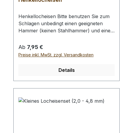
Henkellocheisen Bitte benutzen Sie zum
Schlagen unbedingt einen geeigneten
Hammer (keinen Stahlhammer) und eine
geeignete Unterlage (Werkplatte,
Schneidmatte) um eine Beschädigung des
Regulärer Preis:
Ab
7,95 €
Werkzeugs auszuschliessen, siehe
Preise inkl. MwSt. zzgl. Versandkosten
Zubehör. Verfügbare Größen:- Ø 1,0 mm-
Ø 2,0 mm- Ø 3,0 mm- Ø 4,0 mm- Ø 5,0
Details
mm- Ø 6,0 mm- Ø 7,0 mm- Ø 8,0 mm- Ø
9,0 mm- Ø 10,0 mm Bei einer Bestellung 1
Stück erhalten Sie 1 Henkellocheisen der
gewählten Größe.