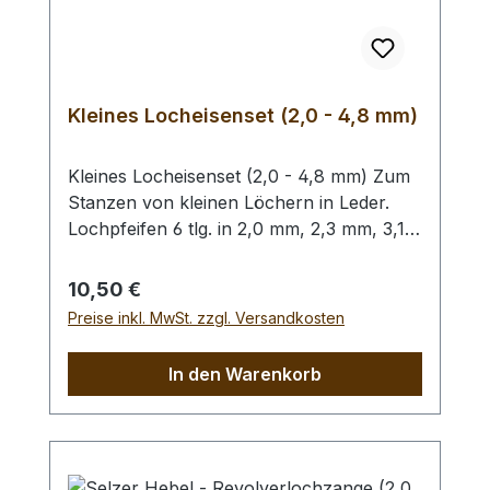
Kleines Locheisenset (2,0 - 4,8 mm)
Kleines Locheisenset (2,0 - 4,8 mm) Zum
Stanzen von kleinen Löchern in Leder.
Lochpfeifen 6 tlg. in 2,0 mm, 2,3 mm, 3,1
mm, 3,5 mm, 4,0 mm und 4,8 mm. Bitte
benutzen Sie zum Schlagen unbedingt
Regulärer Preis:
10,50 €
einen geeigneten Hammer (keinen
Preise inkl. MwSt. zzgl. Versandkosten
Stahlhammer) und eine geeignete
Unterlage (Werkplatte, Schneidmatte) um
In den Warenkorb
eine Beschädigung des Werkzeugs
auszuschliessen, siehe Zubehör.