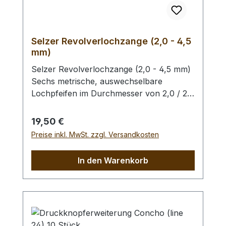
Selzer Revolverlochzange (2,0 - 4,5
mm)
Selzer Revolverlochzange (2,0 - 4,5 mm)
Sechs metrische, auswechselbare
Lochpfeifen im Durchmesser von 2,0 / 2,5
/ 3,0 / 3,5 / 4,0 und 4,5 mm. Mit
Sichtfenster für gewählten
Regulärer Preis:
19,50 €
Lochdurchmesser. Automatischer
Preise inkl. MwSt. zzgl. Versandkosten
Feststeller, Oberfläche silber vernickelt mit
roten Kunststoffgriffen. Höchste Qualität,
In den Warenkorb
hergestellt in Remscheid / Deutschland.
Zum Lochen von Leder und ähnlichen
Materialien. - Ersatz - Lochpfeifen (2,0 -
4,5 mm) / Erweiterungs - Set -
Lochpfeifen (1,5 - 6,0 mm) /