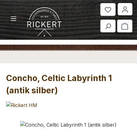
Zum Hauptinhalt springen
War
Concho, Celtic Labyrinth 1
(antik silber)
Bildergalerie überspringen