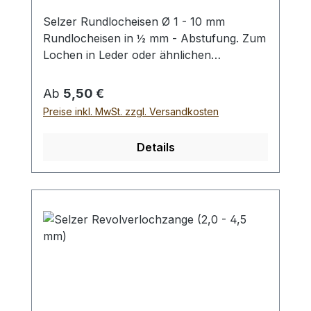
Selzer Rundlocheisen Ø 1 - 10 mm
Rundlocheisen in ½ mm - Abstufung. Zum
Lochen in Leder oder ähnlichen
Materialien. Bitte benutzen Sie eine harte
Unterlage und einen geeigneten
Regulärer Preis:
Ab
5,50 €
Hammer zum Schlagen, (keinen
Preise inkl. MwSt. zzgl. Versandkosten
Stahlhammer; Gefahr des Splitterns) siehe
Zubehör. Bei einer Bestellung 1 Stück
Details
erhalten Sie 1 Selzer Rundlocheisen der
gewählten Größe.