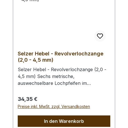
Selzer Hebel - Revolverlochzange
(2,0 - 4,5 mm)
Selzer Hebel - Revolverlochzange (2,0 -
4,5 mm) Sechs metrische,
auswechselbare Lochpfeifen im
Durchmesser von 2,0 / 2,5 / 3,0 / 3,5 /
4,0 und 4,5 mm. Mit Sichtfenster für
Regulärer Preis:
34,35 €
gewählten Lochdurchmesser.
Preise inkl. MwSt. zzgl. Versandkosten
Automatischer Feststeller, Oberfläche
vernickelt mit roten, ergonomischen
In den Warenkorb
Kunststoffgriffen. Höchste Qualität,