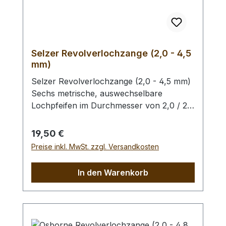
Selzer Revolverlochzange (2,0 - 4,5
mm)
Selzer Revolverlochzange (2,0 - 4,5 mm)
Sechs metrische, auswechselbare
Lochpfeifen im Durchmesser von 2,0 / 2,5
/ 3,0 / 3,5 / 4,0 und 4,5 mm. Mit
Sichtfenster für gewählten
Regulärer Preis:
19,50 €
Lochdurchmesser. Automatischer
Preise inkl. MwSt. zzgl. Versandkosten
Feststeller, Oberfläche silber vernickelt mit
roten Kunststoffgriffen. Höchste Qualität,
In den Warenkorb
hergestellt in Remscheid / Deutschland.
Zum Lochen von Leder und ähnlichen
Materialien. - Ersatz - Lochpfeifen (2,0 -
4,5 mm) / Erweiterungs - Set -