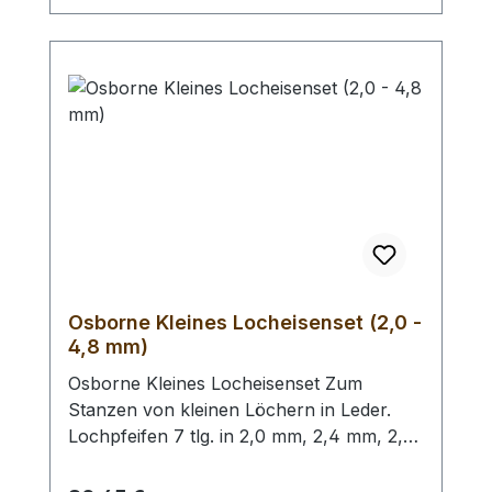
patentrechtlich geschützt, hergestellt in
Remscheid / Deutschland. Mit der aktiven
Hebel-Übersetzung haben Sie eine
Kraftersparnis von ca. 70 %. Zum Lochen
von Leder und ähnlichen starken und
festen Materialien. - Ersatz - Lochpfeifen
(2,0 - 4,5 mm) / Erweiterungs - Set -
Lochpfeifen (1,5 - 6,0 mm) /
Lochpfeifenwechsler erhältlich.
Osborne Kleines Locheisenset (2,0 -
4,8 mm)
Osborne Kleines Locheisenset Zum
Stanzen von kleinen Löchern in Leder.
Lochpfeifen 7 tlg. in 2,0 mm, 2,4 mm, 2,8
mm, 3,2 mm, 4,0 mm, 4,4 mm und 4,8
mm. Bitte benutzen Sie zum Schlagen