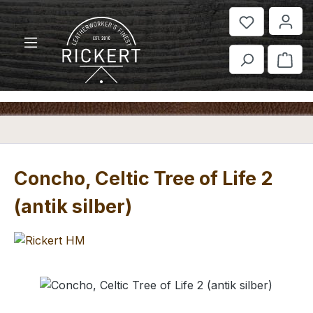
Zum Hauptinhalt springen
War
Concho, Celtic Tree of Life 2
(antik silber)
Bildergalerie überspringen