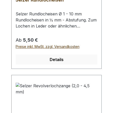
Selzer Rundlocheisen Ø 1 - 10 mm
Rundlocheisen in ½ mm - Abstufung. Zum
Lochen in Leder oder ähnlichen
Materialien. Bitte benutzen Sie eine harte
Unterlage und einen geeigneten
Regulärer Preis:
Ab
5,50 €
Hammer zum Schlagen, (keinen
Preise inkl. MwSt. zzgl. Versandkosten
Stahlhammer; Gefahr des Splitterns) siehe
Zubehör. Bei einer Bestellung 1 Stück
Details
erhalten Sie 1 Selzer Rundlocheisen der
gewählten Größe.