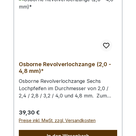
Lochpfeifen (1,5 - 6,0 mm) /
Lochpfeifenwechsler sind erhältlich.
Osborne Revolverlochzange (2,0 -
4,8 mm)*
Osborne Revolverlochzange Sechs
Lochpfeifen im Durchmesser von 2,0 /
2,4 / 2,8 / 3,2 / 4,0 und 4,8 mm. Zum
Lochen von Leder und ähnlichen
Materialien. -
Regulärer Preis:
39,30 €
Preise inkl. MwSt. zzgl. Versandkosten