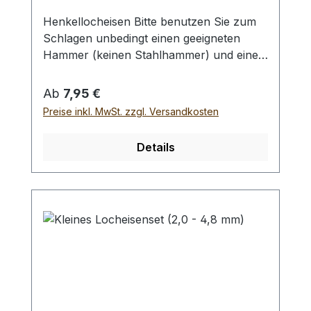
Henkellocheisen Bitte benutzen Sie zum
Schlagen unbedingt einen geeigneten
Hammer (keinen Stahlhammer) und eine
geeignete Unterlage (Werkplatte,
Schneidmatte) um eine Beschädigung des
Regulärer Preis:
Ab
7,95 €
Werkzeugs auszuschliessen, siehe
Preise inkl. MwSt. zzgl. Versandkosten
Zubehör. Verfügbare Größen:- Ø 1,0 mm-
Ø 2,0 mm- Ø 3,0 mm- Ø 4,0 mm- Ø 5,0
Details
mm- Ø 6,0 mm- Ø 7,0 mm- Ø 8,0 mm- Ø
9,0 mm- Ø 10,0 mm Bei einer Bestellung 1
Stück erhalten Sie 1 Henkellocheisen der
gewählten Größe.