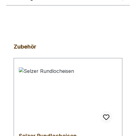
Produktgalerie überspringen
Zubehör
Selzer Rundlocheisen