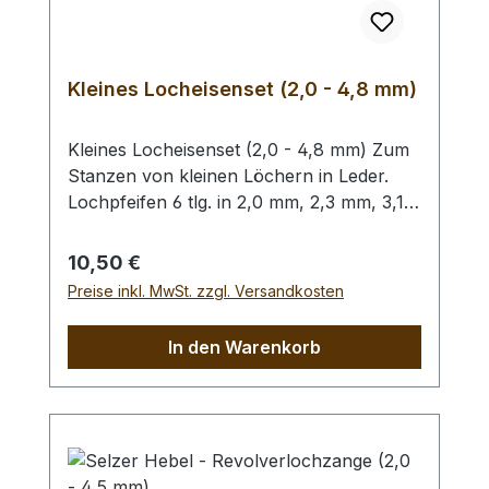
Kleines Locheisenset (2,0 - 4,8 mm)
Kleines Locheisenset (2,0 - 4,8 mm) Zum
Stanzen von kleinen Löchern in Leder.
Lochpfeifen 6 tlg. in 2,0 mm, 2,3 mm, 3,1
mm, 3,5 mm, 4,0 mm und 4,8 mm. Bitte
benutzen Sie zum Schlagen unbedingt
Regulärer Preis:
10,50 €
einen geeigneten Hammer (keinen
Preise inkl. MwSt. zzgl. Versandkosten
Stahlhammer) und eine geeignete
Unterlage (Werkplatte, Schneidmatte) um
In den Warenkorb
eine Beschädigung des Werkzeugs
auszuschliessen, siehe Zubehör.