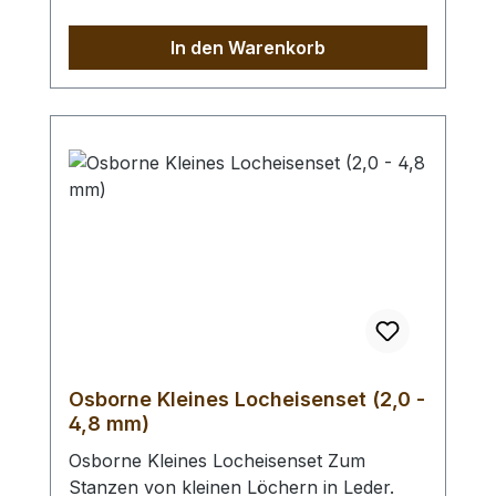
Automatischer Feststeller, Oberfläche
vernickelt mit roten, ergonomischen
In den Warenkorb
Kunststoffgriffen. Höchste Qualität,
patentrechtlich geschützt, hergestellt in
Remscheid / Deutschland. Mit der aktiven
Hebel-Übersetzung haben Sie eine
Kraftersparnis von ca. 70 %. Zum Lochen
von Leder und ähnlichen starken und
festen Materialien. - Ersatz - Lochpfeifen
(2,0 - 4,5 mm) / Erweiterungs - Set -
Lochpfeifen (1,5 - 6,0 mm) /
Lochpfeifenwechsler erhältlich.
Osborne Kleines Locheisenset (2,0 -
4,8 mm)
Osborne Kleines Locheisenset Zum
Stanzen von kleinen Löchern in Leder.