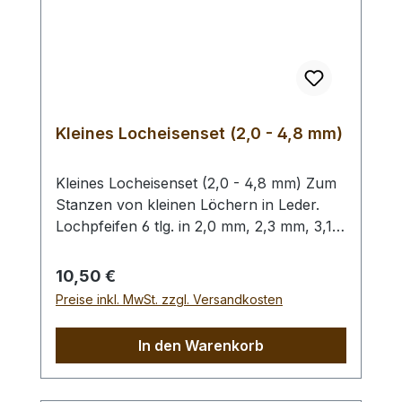
Kleines Locheisenset (2,0 - 4,8 mm)
Kleines Locheisenset (2,0 - 4,8 mm) Zum
Stanzen von kleinen Löchern in Leder.
Lochpfeifen 6 tlg. in 2,0 mm, 2,3 mm, 3,1
mm, 3,5 mm, 4,0 mm und 4,8 mm. Bitte
benutzen Sie zum Schlagen unbedingt
Regulärer Preis:
10,50 €
einen geeigneten Hammer (keinen
Preise inkl. MwSt. zzgl. Versandkosten
Stahlhammer) und eine geeignete
Unterlage (Werkplatte, Schneidmatte) um
In den Warenkorb
eine Beschädigung des Werkzeugs
auszuschliessen, siehe Zubehör.