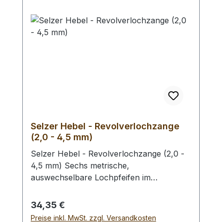
Selzer Hebel - Revolverlochzange
(2,0 - 4,5 mm)
Selzer Hebel - Revolverlochzange (2,0 -
4,5 mm) Sechs metrische,
auswechselbare Lochpfeifen im
Durchmesser von 2,0 / 2,5 / 3,0 / 3,5 /
4,0 und 4,5 mm. Mit Sichtfenster für
Regulärer Preis:
34,35 €
gewählten Lochdurchmesser.
Preise inkl. MwSt. zzgl. Versandkosten