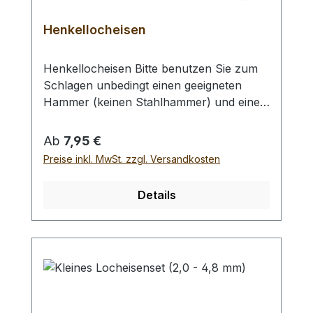
Henkellocheisen
Henkellocheisen Bitte benutzen Sie zum
Schlagen unbedingt einen geeigneten
Hammer (keinen Stahlhammer) und eine
geeignete Unterlage (Werkplatte,
Schneidmatte) um eine Beschädigung des
Regulärer Preis:
Ab
7,95 €
Werkzeugs auszuschliessen, siehe
Preise inkl. MwSt. zzgl. Versandkosten
Zubehör. Verfügbare Größen:- Ø 1,0 mm-
Ø 2,0 mm- Ø 3,0 mm- Ø 4,0 mm- Ø 5,0
Details
mm- Ø 6,0 mm- Ø 7,0 mm- Ø 8,0 mm- Ø
9,0 mm- Ø 10,0 mm Bei einer Bestellung 1
Stück erhalten Sie 1 Henkellocheisen der
gewählten Größe.