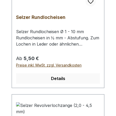
Selzer Rundlocheisen
Selzer Rundlocheisen Ø 1 - 10 mm
Rundlocheisen in ½ mm - Abstufung. Zum
Lochen in Leder oder ähnlichen
Materialien. Bitte benutzen Sie eine harte
Unterlage und einen geeigneten
Regulärer Preis:
Ab
5,50 €
Hammer zum Schlagen, (keinen
Preise inkl. MwSt. zzgl. Versandkosten
Stahlhammer; Gefahr des Splitterns) siehe
Zubehör. Bei einer Bestellung 1 Stück
Details
erhalten Sie 1 Selzer Rundlocheisen der
gewählten Größe.