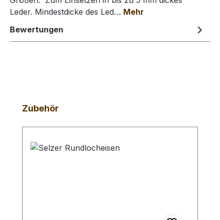
Größen. Zum Einsetzen in bis zu 5 mm dickes
Leder. Mindestdicke des Led…
Mehr
Bewertungen
Produktgalerie überspringen
Zubehör