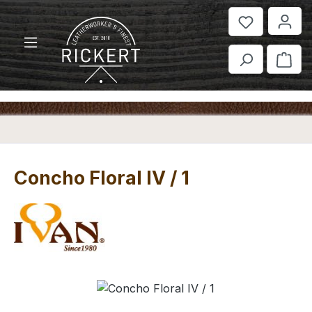
Zum Hauptinhalt springen
War
Concho Floral IV / 1
Bildergalerie überspringen