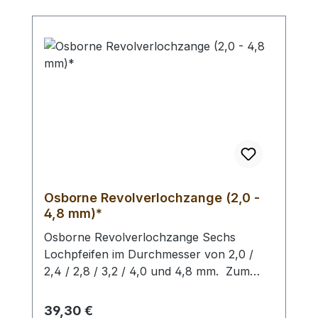
Materialien. - Ersatz - Lochpfeifen (2,0 -
4,5 mm) / Erweiterungs - Set -
Lochpfeifen (1,5 - 6,0 mm) /
Lochpfeifenwechsler sind erhältlich.
Osborne Revolverlochzange (2,0 -
4,8 mm)*
Osborne Revolverlochzange Sechs
Lochpfeifen im Durchmesser von 2,0 /
2,4 / 2,8 / 3,2 / 4,0 und 4,8 mm. Zum
Lochen von Leder und ähnlichen
Materialien. -
Regulärer Preis:
39,30 €