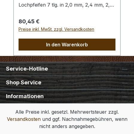
Lochpfeifen 7 tlg. in 2,0 mm, 2,4 mm, 2,8
mm, 3,2 mm, 4,0 mm, 4,4 mm und 4,8
mm. Bitte benutzen Sie zum Schlagen
Regulärer Preis:
80,45 €
unbedingt einen geeigneten Hammer
Preise inkl. MwSt. zzgl. Versandkosten
(keinen Stahlhammer) und eine geeignete
Unterlage (Werkplatte, Schneidmatte) um
In den Warenkorb
eine Beschädigung des Werkzeugs
auszuschliessen, siehe Zubehör.
Service-Hotline
Shop Service
Informationen
Alle Preise inkl. gesetzl. Mehrwertsteuer zzgl.
Versandkosten
und ggf. Nachnahmegebühren, wenn
nicht anders angegeben.