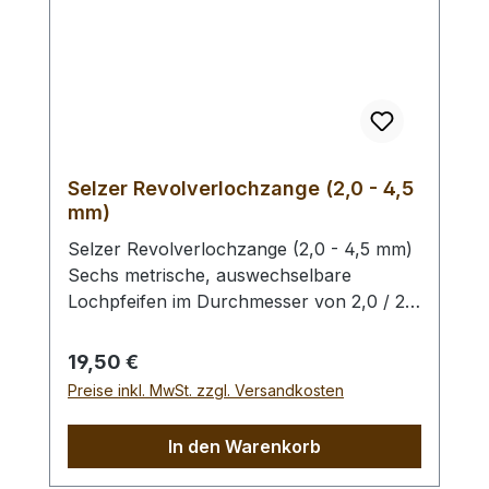
Selzer Revolverlochzange (2,0 - 4,5
mm)
Selzer Revolverlochzange (2,0 - 4,5 mm)
Sechs metrische, auswechselbare
Lochpfeifen im Durchmesser von 2,0 / 2,5
/ 3,0 / 3,5 / 4,0 und 4,5 mm. Mit
Sichtfenster für gewählten
Regulärer Preis:
19,50 €
Lochdurchmesser. Automatischer
Preise inkl. MwSt. zzgl. Versandkosten
Feststeller, Oberfläche silber vernickelt mit
roten Kunststoffgriffen. Höchste Qualität,
In den Warenkorb
hergestellt in Remscheid / Deutschland.
Zum Lochen von Leder und ähnlichen