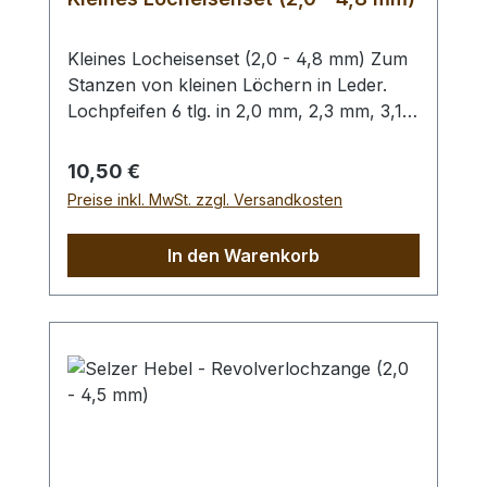
Kleines Locheisenset (2,0 - 4,8 mm) Zum
Stanzen von kleinen Löchern in Leder.
Lochpfeifen 6 tlg. in 2,0 mm, 2,3 mm, 3,1
mm, 3,5 mm, 4,0 mm und 4,8 mm. Bitte
benutzen Sie zum Schlagen unbedingt
Regulärer Preis:
10,50 €
einen geeigneten Hammer (keinen
Preise inkl. MwSt. zzgl. Versandkosten
Stahlhammer) und eine geeignete
Unterlage (Werkplatte, Schneidmatte) um
In den Warenkorb
eine Beschädigung des Werkzeugs
auszuschliessen, siehe Zubehör.