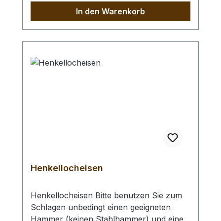
Universal - Einsetzwerkzeug oder ein
In den Warenkorb
Druckknopf - Einsetzwerkzeug (gross)
zur Befestigung des Druckknopfunterteils.
Für das Einsetzen in (sehr) dünne Leder
benötigen Sie evtl. unsere Lederscheiben
zum Unterlegen.
Henkellocheisen
Henkellocheisen Bitte benutzen Sie zum
Schlagen unbedingt einen geeigneten
Hammer (keinen Stahlhammer) und eine