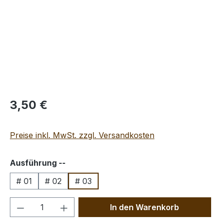
Regulärer Preis:
3,50 €
Preise inkl. MwSt. zzgl. Versandkosten
auswählen
Ausführung --
# 01
# 02
# 03
Produkt Anzahl: Gib den gewünschten We
In den Warenkorb