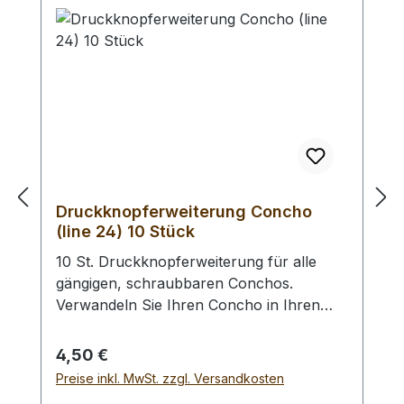
4,5 mm) / Erweiterungs - Set -
Lochpfeifen (1,5 - 6,0 mm) /
Lochpfeifenwechsler sind erhältlich.
Druckknopferweiterung Concho
(line 24) 10 Stück
10 St. Druckknopferweiterung für alle
gängigen, schraubbaren Conchos.
Verwandeln Sie Ihren Concho in Ihren
Wunsch - Druckknopf. Anstelle des
Vernietens des Druckknopfoberteils wird
Regulärer Preis:
4,50 €
dieser in den Concho geschraubt. Des
Preise inkl. MwSt. zzgl. Versandkosten
Weiteren benötigen Sie ein Druckknopf -