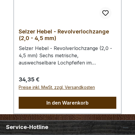
Selzer Hebel - Revolverlochzange
(2,0 - 4,5 mm)
Selzer Hebel - Revolverlochzange (2,0 -
4,5 mm) Sechs metrische,
auswechselbare Lochpfeifen im
Durchmesser von 2,0 / 2,5 / 3,0 / 3,5 /
4,0 und 4,5 mm. Mit Sichtfenster für
Regulärer Preis:
34,35 €
gewählten Lochdurchmesser.
Preise inkl. MwSt. zzgl. Versandkosten
Automatischer Feststeller, Oberfläche
vernickelt mit roten, ergonomischen
In den Warenkorb
Kunststoffgriffen. Höchste Qualität,
patentrechtlich geschützt, hergestellt in
Remscheid / Deutschland. Mit der aktiven
Service-Hotline
Hebel-Übersetzung haben Sie eine