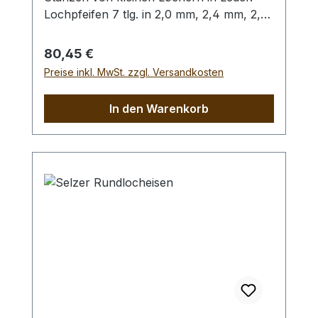
Lochpfeifen 7 tlg. in 2,0 mm, 2,4 mm, 2,8
mm, 3,2 mm, 4,0 mm, 4,4 mm und 4,8
mm. Bitte benutzen Sie zum Schlagen
Regulärer Preis:
80,45 €
unbedingt einen geeigneten Hammer
Preise inkl. MwSt. zzgl. Versandkosten
(keinen Stahlhammer) und eine geeignete
Unterlage (Werkplatte, Schneidmatte) um
In den Warenkorb
eine Beschädigung des Werkzeugs
auszuschliessen, siehe Zubehör.