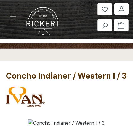
Zum Hauptinhalt springen
War
Concho Indianer / Western I / 3
Bildergalerie überspringen