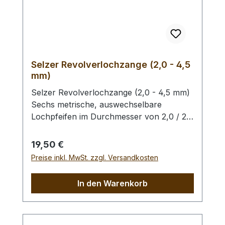
Selzer Revolverlochzange (2,0 - 4,5
mm)
Selzer Revolverlochzange (2,0 - 4,5 mm)
Sechs metrische, auswechselbare
Lochpfeifen im Durchmesser von 2,0 / 2,5
/ 3,0 / 3,5 / 4,0 und 4,5 mm. Mit
Sichtfenster für gewählten
Regulärer Preis:
19,50 €
Lochdurchmesser. Automatischer
Preise inkl. MwSt. zzgl. Versandkosten
Feststeller, Oberfläche silber vernickelt mit
roten Kunststoffgriffen. Höchste Qualität,
In den Warenkorb
hergestellt in Remscheid / Deutschland.
Zum Lochen von Leder und ähnlichen
Materialien. - Ersatz - Lochpfeifen (2,0 -