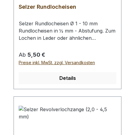
Selzer Rundlocheisen
Selzer Rundlocheisen Ø 1 - 10 mm
Rundlocheisen in ½ mm - Abstufung. Zum
Lochen in Leder oder ähnlichen
Materialien. Bitte benutzen Sie eine harte
Unterlage und einen geeigneten
Regulärer Preis:
Ab
5,50 €
Hammer zum Schlagen, (keinen
Preise inkl. MwSt. zzgl. Versandkosten
Stahlhammer; Gefahr des Splitterns) siehe
Zubehör. Bei einer Bestellung 1 Stück
Details
erhalten Sie 1 Selzer Rundlocheisen der
gewählten Größe.