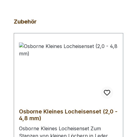
Produktgalerie überspringen
Zubehör
Osborne Kleines Locheisenset (2,0 -
4,8 mm)
Osborne Kleines Locheisenset Zum
Stanzen von kleinen Löchern in Leder.