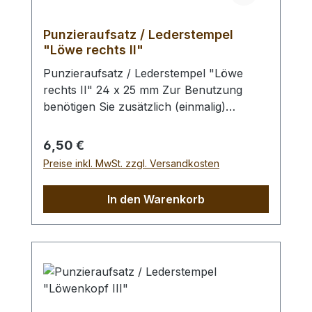
Punzieraufsatz / Lederstempel
"Löwe rechts II"
Punzieraufsatz / Lederstempel "Löwe
rechts II" 24 x 25 mm Zur Benutzung
benötigen Sie zusätzlich (einmalig)
einen Handgriff (Schlagstempel) und zur
besseren Kraftverteilung empfehlen wir
Regulärer Preis:
6,50 €
Ihnen einen Schlagaufsatz. Zum
Preise inkl. MwSt. zzgl. Versandkosten
Punzieren des Leders bitte die Oberfläche
mit einem Schwamm und lauwarmen
In den Warenkorb
Wasser anfeuchten (Oberfläche muss
saugfähig sein). Im Anschluss kann das
Leder gefärbt werden. Unabhängig davon,
ob das Leder gefärbt wird, empfehlen wir
Ihnen abschliessend die Oberfläche mit
unserem Leder - Pflege - Finish zu
behandeln (Oberfläche wird schmutz- und