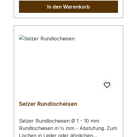
vernickelt mit roten, ergonomischen
In den Warenkorb
Kunststoffgriffen. Höchste Qualität,
patentrechtlich geschützt, hergestellt in
Remscheid / Deutschland. Mit der aktiven
Hebel-Übersetzung haben Sie eine
Kraftersparnis von ca. 70 %. Zum Lochen
von Leder und ähnlichen starken und
festen Materialien. - Ersatz - Lochpfeifen
(2,0 - 4,5 mm) / Erweiterungs - Set -
Lochpfeifen (1,5 - 6,0 mm) /
Lochpfeifenwechsler erhältlich.
Selzer Rundlocheisen
Selzer Rundlocheisen Ø 1 - 10 mm
Rundlocheisen in ½ mm - Abstufung. Zum
Lochen in Leder oder ähnlichen