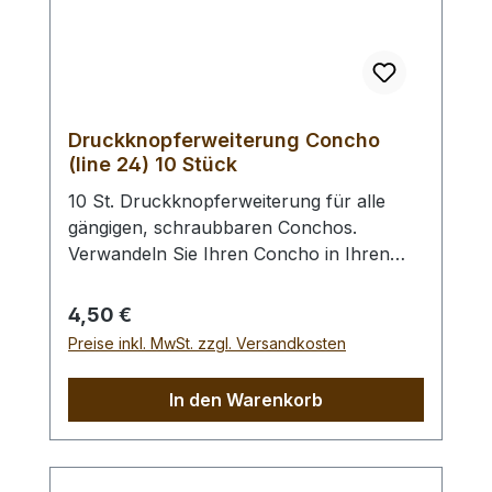
Druckknopferweiterung Concho
(line 24) 10 Stück
10 St. Druckknopferweiterung für alle
gängigen, schraubbaren Conchos.
Verwandeln Sie Ihren Concho in Ihren
Wunsch - Druckknopf. Anstelle des
Vernietens des Druckknopfoberteils wird
Regulärer Preis:
4,50 €
dieser in den Concho geschraubt. Des
Preise inkl. MwSt. zzgl. Versandkosten
Weiteren benötigen Sie ein Druckknopf -
Universal - Einsetzwerkzeug oder ein
In den Warenkorb
Druckknopf - Einsetzwerkzeug (gross)
zur Befestigung des Druckknopfunterteils.
Für das Einsetzen in (sehr) dünne Leder
benötigen Sie evtl. unsere Lederscheiben