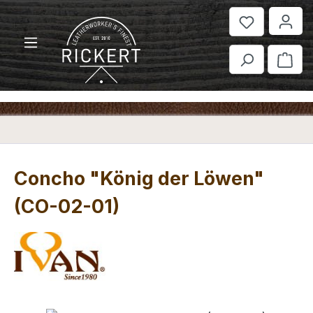
Zum Hauptinhalt springen
War
Concho "König der Löwen"
(CO-02-01)