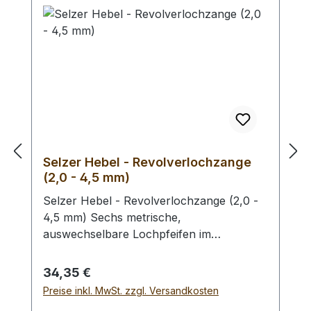
zum Unterlegen.
Selzer Hebel - Revolverlochzange
(2,0 - 4,5 mm)
Selzer Hebel - Revolverlochzange (2,0 -
4,5 mm) Sechs metrische,
auswechselbare Lochpfeifen im
Durchmesser von 2,0 / 2,5 / 3,0 / 3,5 /
4,0 und 4,5 mm. Mit Sichtfenster für
Regulärer Preis:
34,35 €
gewählten Lochdurchmesser.
Preise inkl. MwSt. zzgl. Versandkosten
Automatischer Feststeller, Oberfläche