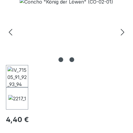
Bildergalerie überspringen
Regulärer Preis:
4,40 €