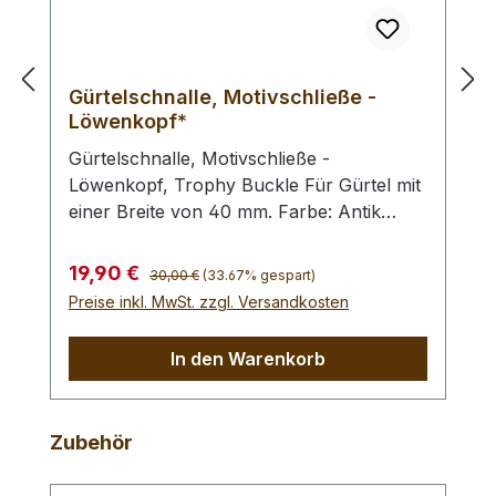
Gürtelschnalle, Motivschließe -
Löwenkopf*
Gürtelschnalle, Motivschließe -
Löwenkopf, Trophy Buckle Für Gürtel mit
einer Breite von 40 mm. Farbe: Antik
Silber (Gesamtbreite: 79 mm /
Gesamtlänge: 80 mm / Materialstärke: ca.
Regulärer Preis:
Verkaufspreis:
19,90 €
30,00 €
(33.67% gespart)
3 mm)
Preise inkl. MwSt. zzgl. Versandkosten
In den Warenkorb
Produktgalerie überspringen
Zubehör