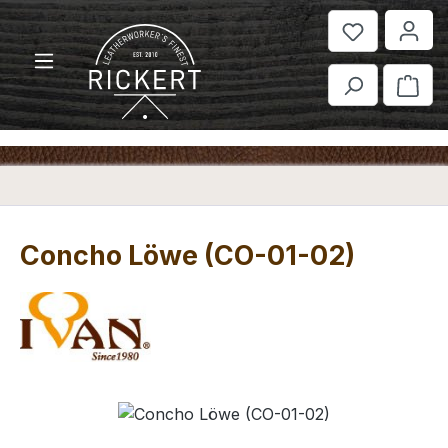
Zum Hauptinhalt springen
War
Concho Löwe (CO-01-02)
Bildergalerie überspringen