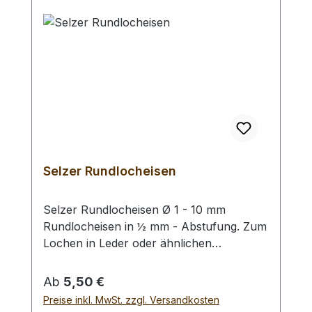
Selzer Rundlocheisen
Selzer Rundlocheisen Ø 1 - 10 mm
Rundlocheisen in ½ mm - Abstufung. Zum
Lochen in Leder oder ähnlichen
Materialien. Bitte benutzen Sie eine harte
Unterlage und einen geeigneten
Regulärer Preis:
Ab
5,50 €
Hammer zum Schlagen, (keinen
Preise inkl. MwSt. zzgl. Versandkosten
Stahlhammer; Gefahr des Splitterns) siehe