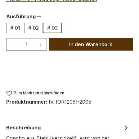
auswählen
Ausführung --
# 01
# 02
# 03
Produkt Anzahl: Gib den gewünschten We
In den Warenkorb
Zum Merkzettel hinzufügen
Produktnummer:
IV_IOR12051-2005
Beschreibung
Concho aus Stahl (vernickelt), wird von der