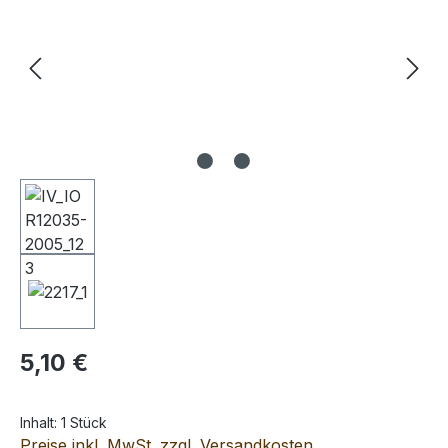
Regulärer Preis:
5,10 €
Inhalt:
1 Stück
Preise inkl. MwSt. zzgl. Versandkosten