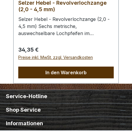
Selzer Hebel - Revolverlochzange
(2,0 - 4,5 mm)
Selzer Hebel - Revolverlochzange (2,0 -
4,5 mm) Sechs metrische,
auswechselbare Lochpfeifen im
Durchmesser von 2,0 / 2,5 / 3,0 / 3,5 /
4,0 und 4,5 mm. Mit Sichtfenster für
Regulärer Preis:
34,35 €
gewählten Lochdurchmesser.
Preise inkl. MwSt. zzgl. Versandkosten
Automatischer Feststeller, Oberfläche
vernickelt mit roten, ergonomischen
In den Warenkorb
Kunststoffgriffen. Höchste Qualität,
patentrechtlich geschützt, hergestellt in
Remscheid / Deutschland. Mit der aktiven
Service-Hotline
Hebel-Übersetzung haben Sie eine
Kraftersparnis von ca. 70 %. Zum Lochen
Shop Service
von Leder und ähnlichen starken und
festen Materialien. - Ersatz - Lochpfeifen
Informationen
(2,0 - 4,5 mm) / Erweiterungs - Set -