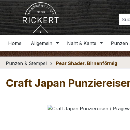
m Hauptinhalt springen
Zur Suche springen
Zur Hauptnavigation springen
Home
Allgemein
Naht & Kante
Punzen 
Punzen & Stempel
Pear Shader, Birnenförmig
Craft Japan Punziereise
Bildergalerie überspringen