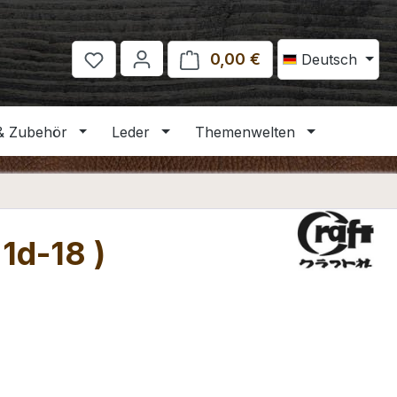
0,00 €
Warenkorb enthält 
Deutsch
& Zubehör
Leder
Themenwelten
1d-18 )
eis: