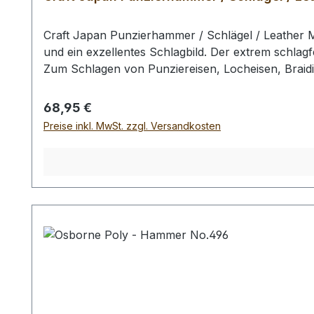
Craft Japan Punzierhammer / Schlägel / Leather M
und ein exzellentes Schlagbild. Der extrem schlagf
Zum Schlagen von Punziereisen, Locheisen, Braid
Profiausführung. Auswahlliste: # 01: Gesamtläng
gr / Kopf-Ø: 55 mm Bei einer Bestellung 1 Stück e
Regulärer Preis:
68,95 €
Preise inkl. MwSt. zzgl. Versandkosten