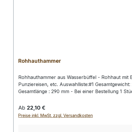
Rohhauthammer
Rohhauthammer aus Wasserbüffel - Rohhaut mit Ei
Punziereisen, etc. Auswahlliste:#1 Gesamtgewich
Gesamtlänge : 290 mm - Bei einer Bestellung 1 St
Regulärer Preis:
Ab
22,10 €
Preise inkl. MwSt. zzgl. Versandkosten