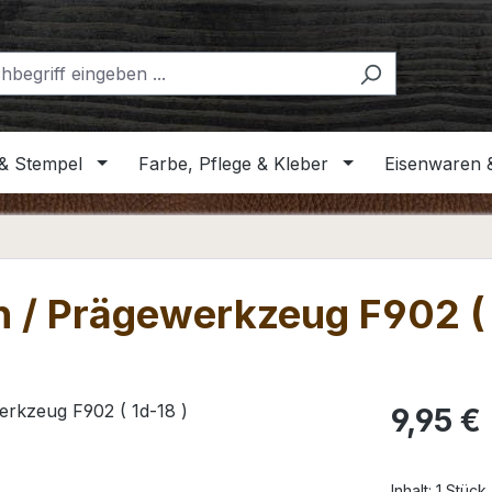
& Stempel
Farbe, Pflege & Kleber
Eisenwaren 
n / Prägewerkzeug F902 ( 
Regulärer Pr
9,95 €
Inhalt:
1 Stück