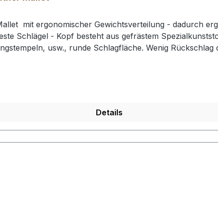
allet mit ergonomischer Gewichtsverteilung - dadurch erg
este Schlägel - Kopf besteht aus gefrästem Spezialkunststof
ingstempeln, usw., runde Schlagfläche. Wenig Rückschla
e: 210 mm / Gesamtgewicht: ca. 430 gr / Kopf-Ø: 49 mm# 0
rhalten Sie 1 Craft Japan Punzierhammer / Schlägel / Leat
Details