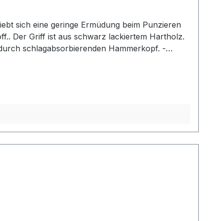
iebt sich eine geringe Ermüdung beim Punzieren
f.. Der Griff ist aus schwarz lackiertem Hartholz.
g durch schlagabsorbierenden Hammerkopf. -
2: Gesamtlänge: 240 mm / Gesamtgewicht: ca. 480
her Mallet der gewählten Ausführung.