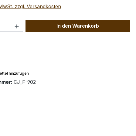
. MwSt. zzgl. Versandkosten
 Anzahl: Gib den gewünschten Wert ein 
In den Warenkorb
ttel hinzufügen
mmer:
CJ_F-902